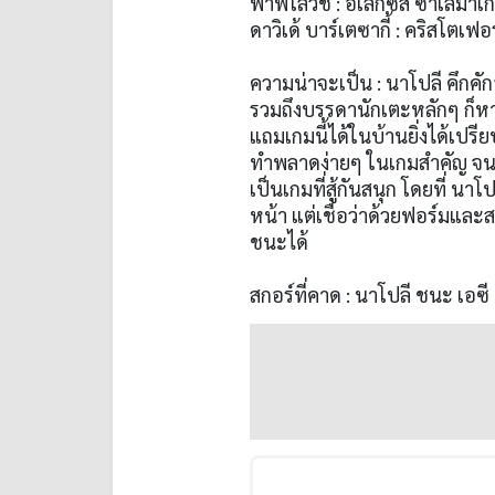
พาฟโลวิช : อเล็กซิส ซาเลมาเกอ
ดาวิเด้ บาร์เตซากี้ : คริสโตเฟอร
ความน่าจะเป็น : นาโปลี คึกค
รวมถึงบรรดานักเตะหลักๆ ก็หา
แถมเกมนี้ได้ในบ้านยิ่งได้เปรีย
ทำพลาดง่ายๆ ในเกมสำคัญ จนทำให
เป็นเกมที่สู้กันสนุก โดยที่ น
หน้า แต่เชื่อว่าด้วยฟอร์มและส
ชนะได้
สกอร์ที่คาด : นาโปลี ชนะ เอซี