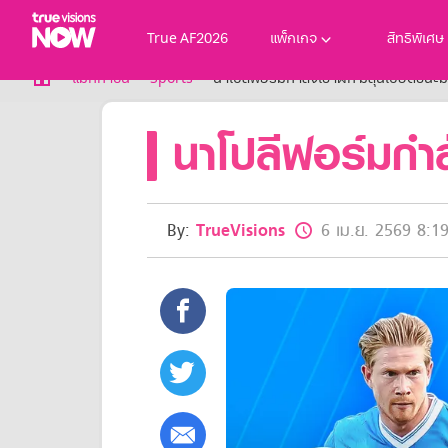
True AF2026
แพ็กเกจ
สิทธิพิเศษ
True AF2026
แม็กกาซีน
Sports
นาโปลีฟอร์มกำลังเข้าฝัก มีลุ้นเบียดชนะม
แพ็กเกจ
นาโปลีฟอร์มกำล
NOW ENT
NOW SPORTS
NOW BUNDLES
NOW Muay Thai
แพ็กเกจทรูวิชันส์นาวทั้งหมด
By:
TrueVisions
6 เม.ย. 2569 8:19
เคเบิลและจานดาวเทียม
สิทธิพิเศษ
สิทธิพิเศษลูกค้าทรูวิชั่นส์
Showtime
HoReCa
แพ็กเกจสำหรับผู้ประกอบการ
หาร้านร่วมรายการ
FAQs