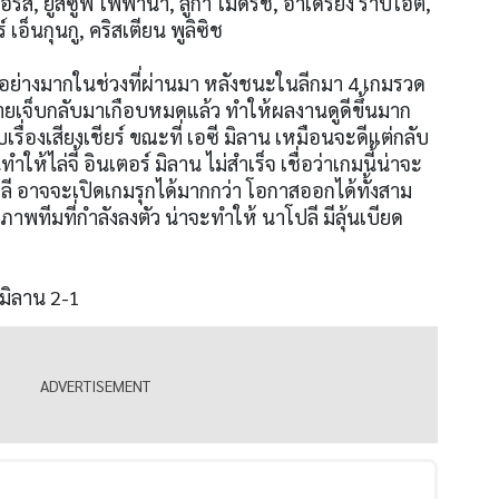
ร์ส, ยูสซูฟ โฟฟาน่า, ลูก้า โมดริช, อาเดรียง ราบิโอต์,
์ เอ็นกุนกู, คริสเตียน พูลิซิช
ักอย่างมากในช่วงที่ผ่านมา หลังชนะในลีกมา 4 เกมรวด
ยเจ็บกลับมาเกือบหมดแล้ว ทำให้ผลงานดูดีขึ้นมาก
บเรื่องเสียงเชียร์ ขณะที่ เอซี มิลาน เหมือนจะดีแต่กลับ
้ไล่จี้ อินเตอร์ มิลาน ไม่สำเร็จ เชื่อว่าเกมนี้น่าจะ
าโปลี อาจจะเปิดเกมรุกได้มากกว่า โอกาสออกได้ทั้งสาม
ภาพทีมที่กำลังลงตัว น่าจะทำให้ นาโปลี มีลุ้นเบียด
 มิลาน 2-1