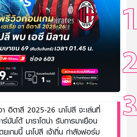
อา อิตาลี 2025-26 นาโปลี จะเล่นที่
าร์มันโด้ มาราโดน่า รับการมาเยือน
ยเกมนี้ นาโปลี เจ้าถิ่น กำลังฟอร์ม