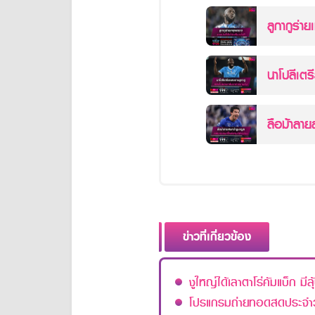
ลูกากูร่า
นาโปลีเต
ลือม้าลาย
ข่าวที่เกี่ยวข้อง
งูใหญ่ได้เลาตาโร่คัมแบ็ก มีล
โปรแกรมถ่ายทอดสดประจำวั