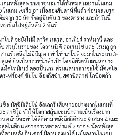
ญ 4 เกมหลังสุดพวกเขาชนะมาได้ทั้งหมด ผลงานในเกม
0 ในเกม เซเรีย อา เมื่อสองสัปดาห์ที่แล้ว ก่อนจะเบรก
ต้มจาก 30 นัด รั้งอยู่อันดับ 3 ของตาราง และถ้าวันนี้
งขึ้นไปอยู่อันดับ 2 ทันที
โปลี จะยังไม่มี ดาวิด เนเรส, อาเมียร์ ราห์มานี่ และ
เจ็บ ส่วนในรายของ โจวานนี่ ดิ ลอเรนโซ่ และ โรเมลู ลูก
แต่ส่วนที่เหลือไม่มีปัญหา ทำให้ นาโปลี จะมาในระบบ 3-
ลุนด์ ยืนเป็นกองหน้าตัวเป้า โดยมีตัวสนับสนุนอย่าง
 แม็คโทมิเนย์ คอยปั้นเกม ส่วนแดนกลางจะใช้ มัตเตโอ
เดร-ฟร้องค์ ซัมโบ อ็องกีสซ่า, สตานิสลาฟ โลบ็อตก้า
ือ มัสซิมิเลียโน่ อัลเลกรี เสียหายอย่างมากในเกมที่
และ ลาซิโอ ทำให้โอกาสลุ้นแชมป์กลายเป็นเรื่องยาก
นหน้านี้จะทำได้ดีก็ตาม หลังมีสถิติชนะ 9 เสมอ 4 และ
งสุดในลีก แต่จากการพลาดท่าแพ้ 2 จาก 5 นัดหลังสุด
งที่ตามหลัง อินเตอร์ มิลาน ลงมาได้ แม้ผลงานในเกม