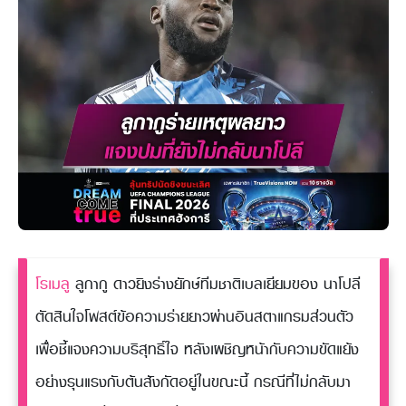
โรเมลู
ลูกากู ดาวยิงร่างยักษ์ทีมชาติเบลเยียมของ นาโปลี
ตัดสินใจโพสต์ข้อความร่ายยาวผ่านอินสตาแกรมส่วนตัว
เพื่อชี้แจงความบริสุทธิ์ใจ หลังเผชิญหน้ากับความขัดแย้ง
อย่างรุนแรงกับต้นสังกัดอยู่ในขณะนี้ กรณีที่ไม่กลับมา