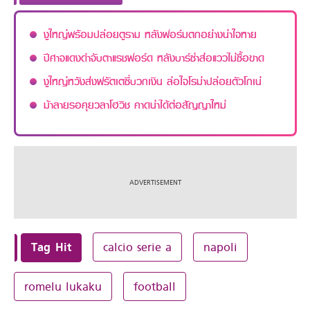
งูใหญ่พร้อมปล่อยตูราม หลังฟอร์มตกอย่างน่าใจหาย
ปีศาจแดงดำจับตาแรชฟอร์ด หลังบาร์ซ่าส่อแววไม่ซื้อขาด
งูใหญ่หวังส่งฟรัตเตซี่บวกเงิน ล่อใจโรม่าปล่อยตัวโกเน่
ม้าลายรอคุยวลาโฮวิช คาดน่าได้ต่อสัญญาใหม่
Tag Hit
calcio serie a
napoli
romelu lukaku
football