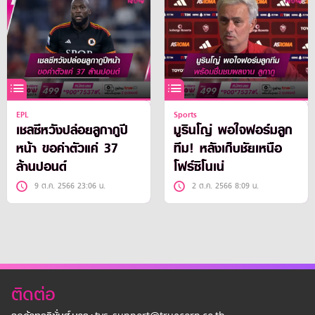
EPL
Sports
เชลซีหวังปล่อยลูกากูปี
มูรินโญ่ พอใจฟอร์มลูก
หน้า ขอค่าตัวแค่ 37
ทีม! หลังเก็บชัยเหนือ
ล้านปอนด์
โฟร์ซิโนเน่
9 ต.ค. 2566 23:06 น.
2 ต.ค. 2566 8:09 น.
ติดต่อ