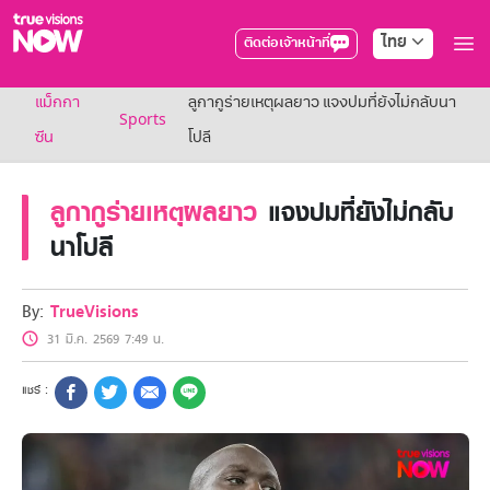
ไทย
ติดต่อเจ้าหน้าที่
True AF2026
แม็กกา
ลูกากูร่ายเหตุผลยาว แจงปมที่ยังไม่กลับนา
แพ็กเกจ
Sports
NOW ENT
ซีน
โปลี
NOW SPORTS
NOW BUNDLES
ลูกากูร่ายเหตุผลยาว
แจงปมที่ยังไม่กลับ
NOW Muay Thai
แพ็กเกจทรูวิชันส์นาวทั้งหมด
นาโปลี
เคเบิลและจานดาวเทียม
สิทธิพิเศษ
สิทธิพิเศษลูกค้าทรูวิชั่นส์
By:
TrueVisions
Showtime
31 มี.ค. 2569 7:49 น.
HoReCa
แพ็กเกจสำหรับผู้ประกอบการ
หาร้านร่วมรายการ
FAQs