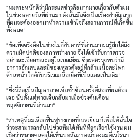
"ผมตระหนักดีว่ามีกระแสข่าวลือมากมายเกี่ยวกับตัวผม
ในช่วงหลายวันที่ผ่านมา ดังนั้นมันจึงเป็นเรื่องสำคัญมาก
ที่ผมจะต้องออกมาทำความเข้าใจถึงสถานการณ์ที่เกิดขึ้น
ทั้งหมด"
"ข้อเท็จจริงคือในช่วงไม่กี่สัปดาห์ที่ผ่านมา ผมรู้สึกได้ถึง
ความผิดปกติของสภาพร่างกาย จึงได้เข้ารับการตรวจ
อย่างละเอียดขณะอยู่ในเบลเยียม ซึ่งผลตรวจพบว่ามี
อาการอักเสบและมีของเหลวคั่งอยู่ที่กล้ามเนื้อสะโพก
ด้านหน้า ใกล้กับบริเวณเนื้อเยื่อที่เป็นแผลเป็นเดิม"
"ซึ่งนี่ถือเป็นปัญหาบาดเจ็บซ้ำซ้อนครั้งที่สองที่ผมต้อง
เจอ นับตั้งแต่หายเจ็บกลับมาเมื่อช่วงต้นเดือน
พฤศจิกายนที่ผ่านมา"
"สาเหตุที่ผมเลือกฟื้นฟูร่างกายที่เบลเยียม ก็เพื่อให้มั่นใจ
ว่าจะสามารถกลับไปช่วยทีมได้ทันทีที่ถูกเรียกใช้งาน ผม
เชื่อว่าหลายคนคงได้เห็นบทสัมภาษณ์ของผมที่เวโรน่า