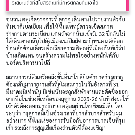
รายงานตัวที่สโมสรตามที่มีการตกลงกันเอาไว้
ชนวนเหตุเกิดจากการที่ ลูกากู เดินทางไปรายงานตัวกับ
ทีมชาติเบลเยียม เพื่อให้ทีมแพทย์ตรวจเช็คสภาพ
ร่างกายตามระเบียบ แต่หลังจากนั้นแข้งวัย 32 ปีกลับไม่
ได้เดินทางกลับไปยังเมืองเนเปิลส์ตามกำหนด แต่เลือก
ปักหลักซ้อมเดี่ยวเพื่อเรียกความฟิตอยู่ที่เมืองอันท์เวิร์ป
บ้านเกิดแทน จนสร้างความไม่พอใจอย่างหนักให้กับ
บอร์ดบริหารนาโปลี
สถานการณ์ตึงเครียดถึงขั้นที่นาโปลียื่นคำขาดว่า ลูกากู
ต้องกลับมารายงานตัวที่สโมสรภายในวันอังคารที่ 31
มีนาคมนี้เท่านั้น มิเช่นนั้นจะถูกสั่งพักงานและตัดชื่อออก
จากทีมในช่วงที่เหลือของฤดูกาล 2025-26 ทันที ส่งผลให้
เจ้าตัวต้องออกมาอธิบายเหตุผลผ่านโซเชียลมีเดีย โดย
ระบุว่า "ฤดูกาลนี้เป็นช่วงเวลาที่ยากลำบากสำหรับผม
อย่างมาก ทั้งในแง่ของการรับมือกับอาการบาดเจ็บที่รุม
เร้า รวมถึงการสูญเสียเรื่องส่วนตัวที่ต้องเผชิญ"