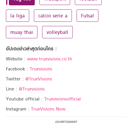
la liga
calcio serie a
Futsal
muay thai
volleyball
อัปเดตข่าวล่าสุดก่อนใคร :
Website :
www.truevisions.co.th
Facebook :
Truevisions
Twitter :
@TrueVisions
Line :
@Truevisions
Youtube official :
Truevisionsofficial
Instagram :
TrueVisions Now