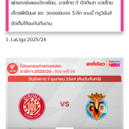
ฟุตซอลชิงแชมป์อาเซียน, มวยไทย ดิ อัลติเมท มวยไทย
เอ็กซ์พีเรียนซ์ และ วอลเลย์บอล วี-ลีก งานนี้ ทรูวิชั่นส์
จัดเต็มให้ชมกันถึงบ้าน
1. LaLiga 2025/26