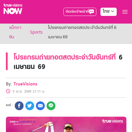
ไทย
ติดต่อเจ้าหน้าที่
True AF2026
แม็กกา
โปรแกรมถ่ายทอดสดประจำวันจันทร์ที่ 6
แพ็กเกจ
Sports
NOW ENT
ซีน
เมษายน 69
NOW SPORTS
NOW BUNDLES
โปรแกรมถ่ายทอดสดประจำวันจันทร์ที่
6
NOW Muay Thai
แพ็กเกจทรูวิชันส์นาวทั้งหมด
เมษายน 69
เคเบิลและจานดาวเทียม
สิทธิพิเศษ
สิทธิพิเศษลูกค้าทรูวิชั่นส์
By:
TrueVisions
Showtime
5 เม.ย. 2569 21:11 น.
HoReCa
แพ็กเกจสำหรับผู้ประกอบการ
หาร้านร่วมรายการ
FAQs