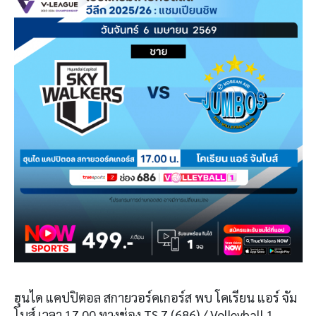
ฮุนได แคปปิตอล สกายวอร์คเกอร์ส พบ โคเรียน แอร์ จัม
โบส์ เวลา 17.00 ทางช่อง TS 7 (686) / Volleyball 1