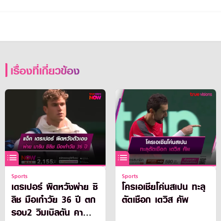
เรื่องที่เกี่ยวข้อง
Sports
Sports
เดรเปอร์ ผิดหวังพ่าย ซิ
โครเอเชียโค่นสเปน ทะลุ
ลิช มือเก๋าวัย 36 ปี ตก
ตัดเชือก เดวิส คัพ
รอบ2 วิมเบิลดัน คา