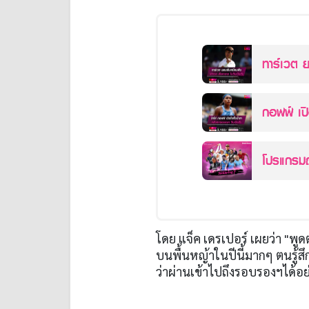
ทาร์เวต 
วิมเบิลดัน
กอฟฟ์ เปิ
แชมป์เฟรน
โปรแกรมถ
68
โดย แจ็ค เดรเปอร์ เผยว่า "พู
บนพื้นหญ้าในปีนี้มากๆ ตนรู้สึกไม
ว่าผ่านเข้าไปถึงรอบรองฯได้อย