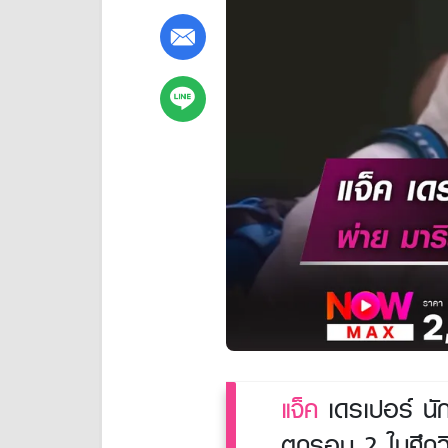
แจ็ค
เดรเปอร์ นัก
ตกรอบ 2 ในศึกวิม