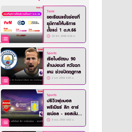
Term
ขอเรียนแจ้งช่องที่
ยุติการให้บริการ
ตั้งแต่ 1 ต.ค.66
29 ส.ค. 2566 9:29 น.
Sports
เรือใบอัดงบ 90
ล้านปอนด์ หวังฉก
เคน ช่วงปิดฤดูกาล
2 ม.ค. 2564 3:45 น.
Sports
ปรีวิวฟุตบอล
พรีเมียร์ ลีก อาร์
เซน่อล - แอสตัน
วิลล่า
8 พ.ย. 2563 4:02 น.