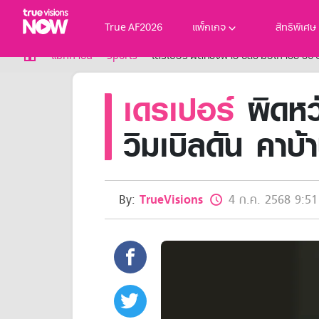
True AF2026
แพ็กเกจ
สิทธิพิเศษ
True AF2026
แม็กกาซีน
Sports
เดรเปอร์ ผิดหวังพ่าย ซิลิช มือเก๋าวัย 36
แพ็กเกจ
เดรเปอร์
ผิดหวั
NOW ENT
NOW SPORTS
NOW BUNDLES
วิมเบิลดัน คาบ้
NOW Muay Thai
แพ็กเกจทรูวิชันส์นาวทั้งหมด
เคเบิลและจานดาวเทียม
สิทธิพิเศษ
By:
TrueVisions
4 ก.ค. 2568 9:51
สิทธิพิเศษลูกค้าทรูวิชั่นส์
Showtime
HoReCa
แพ็กเกจสำหรับผู้ประกอบการ
หาร้านร่วมรายการ
FAQs