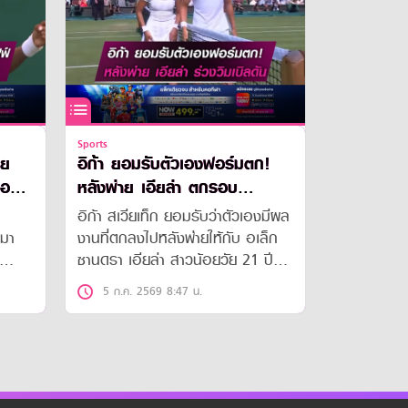
Sports
าย
อิก้า ยอมรับตัวเองฟอร์มตก!
่อย
หลังพ่าย เอียล่า ตกรอบ
วิมเบิลดัน
อิก้า สเวียเท็ก ยอมรับว่าตัวเองมีผล
มา
งานที่ตกลงไปหลังพ่ายให้กับ อเล็ก
ซานดรา เอียล่า สาวน้อยวัย 21 ปี
หนื่อย
จากฟิลิปปินส์ ตกรอบ 3 ของศึก
5 ก.ค. 2569 8:47 น.
วิมเบิลดัน เมื่อค่ำคืนที่ผ่านมา(4 ก.ค.
69)