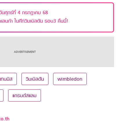
นศุกร์ที่ 4 กรกฎาคม 68
าเลนก้า ในศึกวิมเบิลดัน รอบ3 คืนนี้!
เทนนิส
วิมเบิลดัน
wimbledon
แกรนด์สแลม
o.th