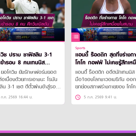
Sports
วิช ปราบ ซาฟิลลิน 3-1
เเอนดี้ ร็อดดิก สุดทึ่งร่างก
เข้ารอบ 8 คนเทนนิส
โคโค กอฟฟ์ ไม่เคยรู้สึกเหนื
ิลดัน
ในสนาม
ค ยอโควิช ยังรักษาฟอร์มยอด
เเอนดี้ ร็อดดิก อดีตนักเทนนิส
มต่อเนื่องด้วยการเอาชนะ โรมัน
มือ1ของโลกชาวอเมริกัน ออก
ลิน 3-1 เซต ตีตั๋วผ่านข้าสู่รอบ
ยกย่องสภาพร่างกายของ โคโค
ุดท้ายของศึกเทนนิสวิมเบิลดัน
กอฟฟ์ ที่เผยว่าเธอไม่เคยรู้สึกเ
 ก.ค. 2569 16:44 น.
5 ก.ค. 2569 9:41 น.
สร้างสถิติผ่านเข้ารอบก่อน
เลยในตอนแข่งขัน
ะเลิศศึกแกรนด์สแลมเป็นครั้ง
6 ในอาชีพ