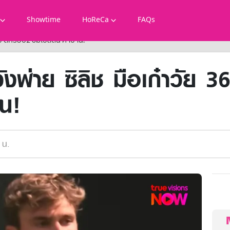
Showtime
HoReCa
FAQs
 ปี ตกรอบ2 วิมเบิลดัน คาบ้าน!
งพ่าย ซิลิช มือเก๋าวัย 
าน!
 น.