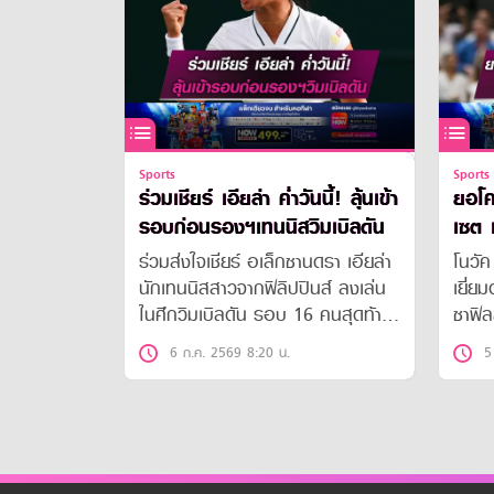
Sports
Sports
ร่วมเชียร์ เอียล่า ค่ำวันนี้! ลุ้นเข้า
ยอโค
รอบก่อนรองฯเทนนิสวิมเบิลดัน
เซต 
วิมเบ
ร่วมส่งใจเชียร์ อเล็กซานดรา เอียล่า
โนวั
นักเทนนิสสาวจากฟิลิปปินส์ ลงเล่น
เยี่ย
ในศึกวิมเบิลดัน รอบ 16 คนสุดท้าย
ซาฟิล
ดวลกับ จัสมิน เปาลินี มืออันดับ17
8 คนส
6 ก.ค. 2569 8:20 น.
5
ของโลกจากอิตาลี ค่ำคืนวันนี้(6 ก.ค.
2026 
69) เวลา 19.30 น. ถ่ายทอดสดทาง
รองชน
แอปพลิเคชัน ทรูวิชั่นส์ นาว
ที่ 6