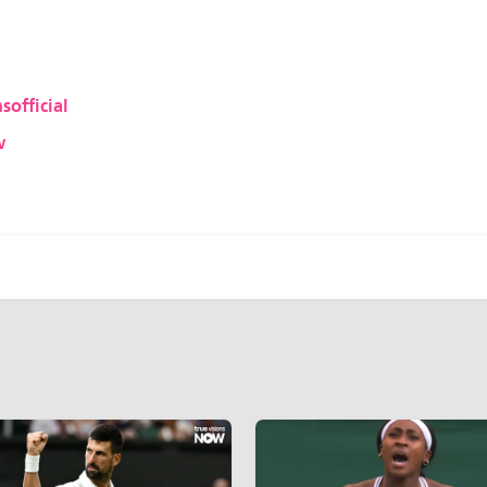
sofficial
w