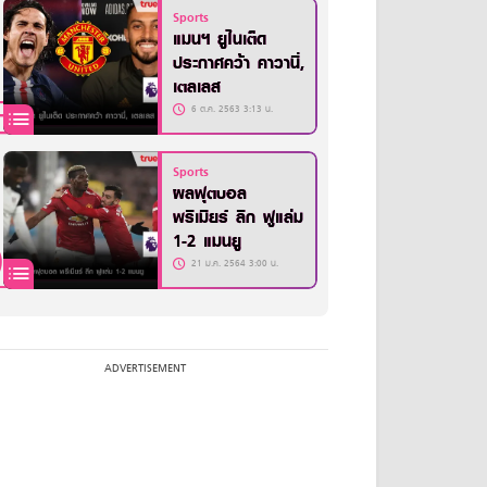
Sports
แมนฯ ยูไนเต็ด
ประกาศคว้า คาวานี่,
เตลเลส
6 ต.ค. 2563 3:13 น.
Sports
ผลฟุตบอล
พรีเมียร์ ลีก ฟูแล่ม
1-2 แมนยู
21 ม.ค. 2564 3:00 น.