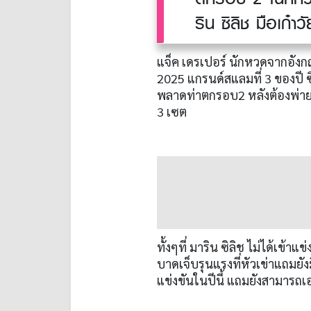
ริน ซิลิช มือเก๋า
แจ็ค เดรเปอร์ นักหวดจากอังก
2025 แกรนด์สแลมที่ 3 ของปี ซึ่
พลาดท่าตกรอบ2 หลังต้องพ่ายแพ้
3 เซต
ทั้งๆที่ มาริน ซิลิช ไม่ได้เข้
บาดเจ็บรุนแรงที่หัวเข่าแถมยั
แข่งขันในปีนี้ แถมยังสามารถเอ