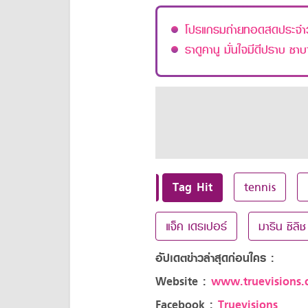
โปรแกรมถ่ายทอดสดประจำวั
ราดูคานู มั่นใจมีดีปราบ ซาบ
Tag Hit
tennis
แจ็ค เดรเปอร์
มาริน ซิลิช
อัปเดตข่าวล่าสุดก่อนใคร :
Website :
www.truevisions.c
Facebook :
Truevisions