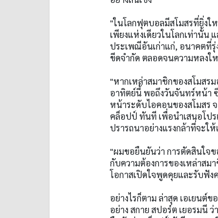
"ในโลกฟุตบอลมีสโมสรที่ยิ่งใหญ
เพียงแห่งเดียวในโลกเท่านั้น แ
ประเพณีอันเก่าแก่, อนาคตที่รุ
ขีดจำกัด ตลอดจนความหลงใหลแ
"หากเหล่าสมาชิกของสโมสรม
อาทิตย์นี้ พอถึงวันจันทร์หน้า
หน้าระดับไอคอนของสโมสร จะท
คล็อปป์ ทันที เพื่อนำเสนอโป
ปรารถนาอย่างแรงกล้าที่จะให้เ
"ผมขอยืนยันว่า การตัดสินใจข
กับความต้องการของเหล่าสมาช
โอกาสเปิดใจพูดคุยและรับฟังค
อย่างไรก็ตาม ล่าสุด เอเยนต์ขอ
อย่าง สกาย สปอร์ต เยอรมนี ว่