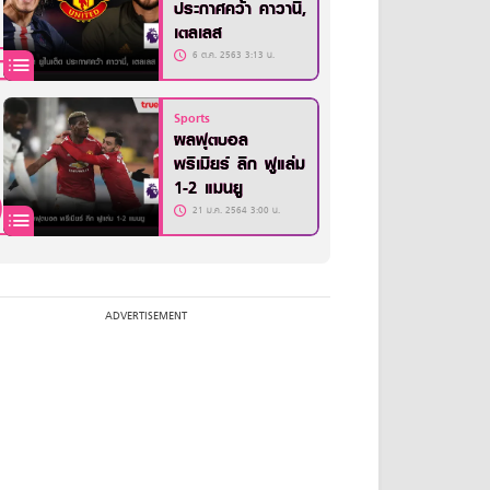
ประกาศคว้า คาวานี่,
เตลเลส
6 ต.ค. 2563 3:13 น.
Sports
ผลฟุตบอล
พรีเมียร์ ลีก ฟูแล่ม
1-2 แมนยู
21 ม.ค. 2564 3:00 น.