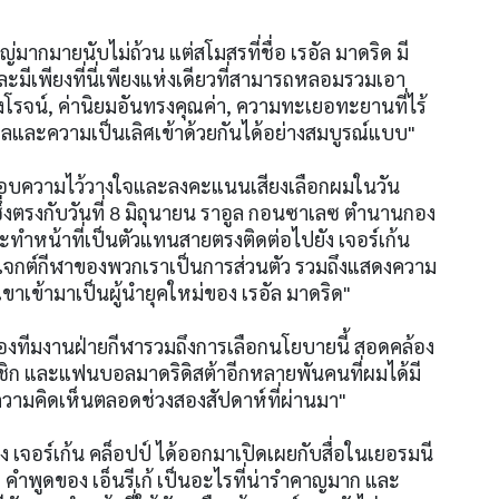
่มากมายนับไม่ถ้วน แต่สโมสรที่ชื่อ เรอัล มาดริด มี
ละมีเพียงที่นี่เพียงแห่งเดียวที่สามารถหลอมรวมเอา
่งโรจน์, ค่านิยมอันทรงคุณค่า, ความทะเยอทะยานที่ไร้
ละความเป็นเลิศเข้าด้วยกันได้อย่างสมบูรณ์แบบ"
อบความไว้วางใจและลงคะแนนเสียงเลือกผมในวัน
 ซึ่งตรงกับวันที่ 8 มิถุนายน ราอูล กอนซาเลซ ตำนานกอง
ำหน้าที่เป็นตัวแทนสายตรงติดต่อไปยัง เจอร์เก้น
รเจกต์กีฬาของพวกเราเป็นการส่วนตัว รวมถึงแสดงความ
ขาเข้ามาเป็นผู้นำยุคใหม่ของ เรอัล มาดริด"
องทีมงานฝ่ายกีฬารวมถึงการเลือกนโยบายนี้ สอดคล้อง
ิก และแฟนบอลมาดริดิสต้าอีกหลายพันคนที่ผมได้มี
วามคิดเห็นตลอดช่วงสองสัปดาห์ที่ผ่านมา"
ง เจอร์เก้น คล็อปป์ ได้ออกมาเปิดเผยกับสื่อในเยอรมนี
า คำพูดของ เอ็นรีเก้ เป็นอะไรที่น่ารำคาญมาก และ