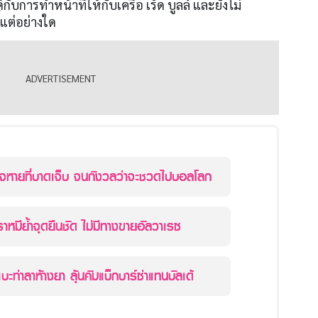
ีกับการทำหน้าที่ให้กับเครือ เร้ด บูลล์ และยังไม่
้แต่อย่างใด
ใจหายที่บาดเจ็บ จนกังวลว่าจะชวดไปบอลโลก
หมีย้ำจุดยืนชัด ไม่มีทางขายอัลวาเรซ
บะท่าลาห้างยา ลุ้นคัมแบ็กบาร์ซ่าแทนบัลเด้