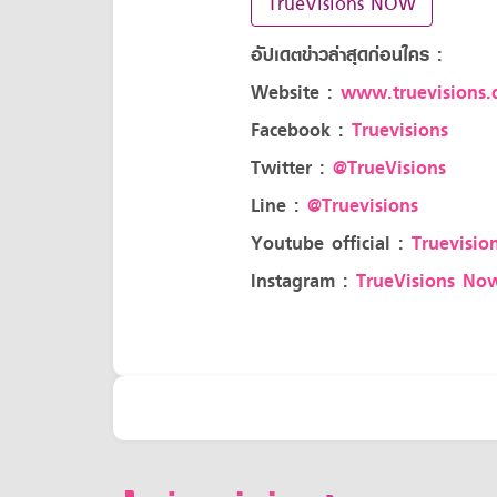
TrueVisions NOW
อัปเดตข่าวล่าสุดก่อนใคร :
Website :
www.truevisions.c
Facebook :
Truevisions
Twitter :
@TrueVisions
Line :
@Truevisions
Youtube official :
Truevision
Instagram :
TrueVisions No