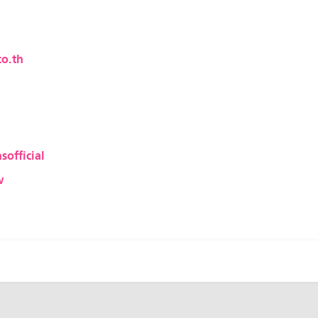
o.th
sofficial
w