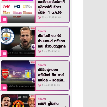
ขอเรียนแจ้งช่องที่
ยุติการให้บริการ
ตั้งแต่ 1 ต.ค.66
29 ส.ค. 2566 9:29 น.
Sports
เรือใบอัดงบ 90
ล้านปอนด์ หวังฉก
เคน ช่วงปิดฤดูกาล
2 ม.ค. 2564 3:45 น.
Sports
ปรีวิวฟุตบอล
พรีเมียร์ ลีก อาร์
เซน่อล - แอสตัน
วิลล่า
8 พ.ย. 2563 4:02 น.
Sports
แมนฯ ยูไนเต็ด