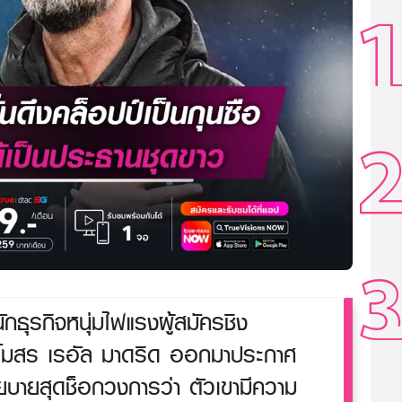
ักธุรกิจหนุ่มไฟแรงผู้สมัครชิง
โมสร เรอัล มาดริด ออกมาประกาศ
บายสุดช็อกวงการว่า ตัวเขามีความ