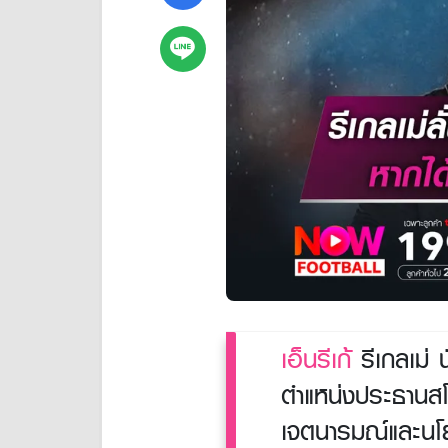
เอ็นรีเก้
รีเกลเม่ น
ตำแหน่งประธานส
เจตนารมณ์และนโย