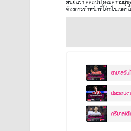
ยืนยันว่า คล็อปป์ ยังมีความสุขด
ต้องการทำหน้าที่โค้ชในเวลานี
ยามาลรับ
ประธานตรา
กรีมาลโด้แ