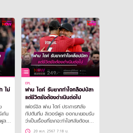
EPL
ก ไม่
ฟาน ไดค์ รับยากทำใจคล็อปป์ลา
แต่ชีวิตยังต้องดำเนินต่อไป
ง
เฟอร์จิล ฟาน ไดค์ ปราการหลัง
์เก้น
กัปตันทีม ลิเวอร์พูล ออกมายอมรับ
พูล
ว่าเป็นเรื่องที่ยากจะทำใจหลังต้องเห็น
มชาติ
เจอร์เก้น คล็อปป์ กุนซือของทีม
20 พ.ค. 2567 7:18 น.