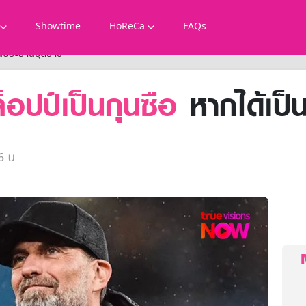
Showtime
HoReCa
FAQs
เป็นประธานชุดขาว
ล็อปป์เป็นกุนซือ
หากได้เป็
6 น.