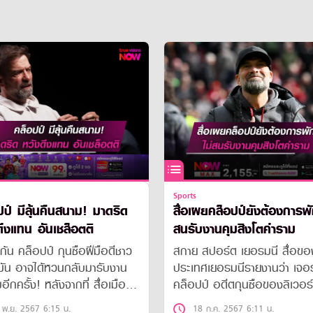
Sports
ปป์ มีลุ้นคืนสนาม! มาดริด
สื่อเผยคล็อปป์ยังต้องการพั
ดึงแทน อันเชล็อตติ
สนรับงานคุมสิงโตคำราม
เก้น คล็อปป์ กุนซือฝีมือดีชาว
สกาย สปอร์ต เยอรมนี สื่อขอ
มัน อาจได้หวนกลับมารับงาน
ประเทศเยอรมนีรายงานว่า เจอร
มอีกครั้ง! หลังจากที่ สื่อเมือง
คล็อปป์ อดีตกุนซือของลิเวอร์
ง ออกมารายงานว่า เจ้าตัว
ไม่มีความสนใจที่จะรับงานคุมที
 พ.ย. 2567 6:15 น.
18 ก.ค. 2567 6:11 น.