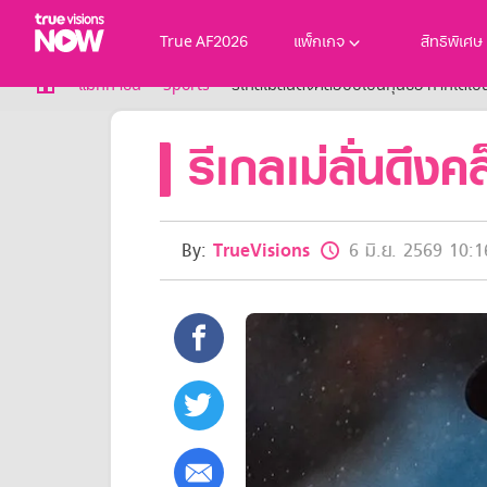
True AF2026
แพ็กเกจ
สิทธิพิเศษ
True AF2026
แม็กกาซีน
Sports
รีเกลเม่ลั่นดึงคล็อปป์เป็นกุนซือ หากได้
แพ็กเกจ
รีเกลเม่ลั่นดึงค
NOW ENT
NOW SPORTS
NOW BUNDLES
NOW Muay Thai
แพ็กเกจทรูวิชันส์นาวทั้งหมด
By:
TrueVisions
6 มิ.ย. 2569 10:1
เคเบิลและจานดาวเทียม
สิทธิพิเศษ
สิทธิพิเศษลูกค้าทรูวิชั่นส์
Showtime
HoReCa
แพ็กเกจสำหรับผู้ประกอบการ
หาร้านร่วมรายการ
FAQs