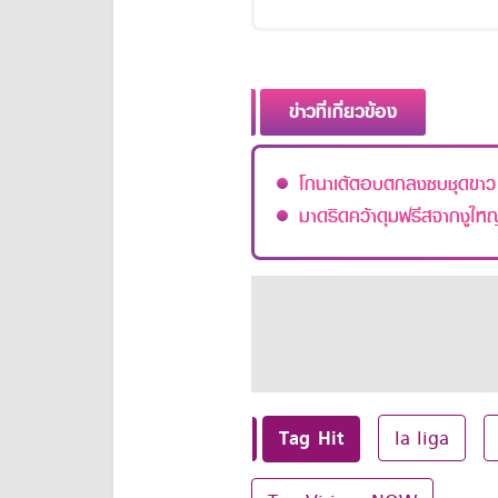
ข่าวที่เกี่ยวข้อง
โกนาเต้ตอบตกลงซบชุดขาว ค
มาดริดคว้าดุมฟรีสจากงูใหญ
Tag Hit
la liga