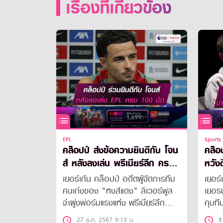
เรื่องที่เกี่ยวข้อง
EPL
Sports
คล็อปป์ ส่งข้อความยินดีกับ โจน
คล็อ
ส์ หลังลงเล่น พรีเมียร์ลีก ครบ
หวัง
100 นัด!
เยอร์เก้น คล็อปป์ อดีตผู้จัดการทีม
เยอร์
คนเก่งของ "หงส์แดง" ลิเวอร์พูล
เยอร
จ่าฝูงฟอร์มแรงแห่ง พรีเมียร์ลีก
คุมที
อังกฤษ ส่งข้อความแสดงความยินดี
กระทิ
27 ธ.ค. 2567 9:13 น.
8