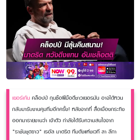
เยอร์เก้น
คล็อปป์ กุนซือฝีมือดีชาวเยอรมัน อาจได้หวน
กลับมารับงานคุมทีมอีกครั้ง! หลังจากที่ สื่อเมืองกระทิง
ออกมารายงานว่า เจ้าตัว กำลังได้รับความสนใจจาก
"ราชันชุดขาว" เรอัล มาดริด ทีมดังแห่งเวที ลา ลีกา