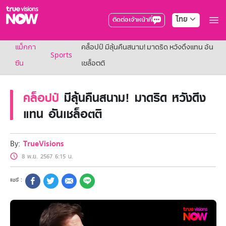
ไทย
ติดต่อเจ้าหน้าที่
True AF2026
แม็กกา
คล็อปป์ มีลุ้นคืนสนาม! มาดริด หวังดึงแทน อัน
แพ็กเกจ
Sports
NOW ENT
ซีน
เชล็อตติ
NOW SPORTS
NOW BUNDLES
คล็อปป์
มีลุ้นคืนสนาม! มาดริด หวังดึง
NOW Muay Thai
แพ็กเกจทรูวิชันส์นาวทั้งหมด
แทน อันเชล็อตติ
เคเบิลและจานดาวเทียม
สิทธิพิเศษ
สิทธิพิเศษลูกค้าทรูวิชั่นส์
By:
TrueVisions
Showtime
8 พ.ย. 2567 6:15 น.
HoReCa
แพ็กเกจสำหรับผู้ประกอบการ
หาร้านร่วมรายการ
FAQs