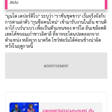
สเปน
"มุนโด เดปอร์ติโบ" ระบุว่า "ราชันชุดขาว" เริ่มจริงจังกับ
การตามล่าตัว "กุนซือคนใหม่" เข้ามารับงานในถิ่น ซานติ
อาโก้ เบร์นาเบว เพื่อเป็นตัวแทนของ คาร์โล อันเชล็อตติ
เฮดโค้ชจอมเก๋าชาวอิตาลี ที่อาจจะโดนปลดออกจาก
ตำแหน่ง หลังจาก มาดริด โชว์ฟอร์มได้ค่อนข้างน่าผิด
หวังในฤดูกาลนี้
เปแอสเชหวังเปิดบ้านทุบตราหมี เก็บ