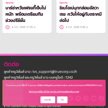
Sports
Sports
บาร์ซ่าหวังเฟรงกี้เจ็บไม่
ซิเมโอเน่บุกกล่อมอัลวา
หนัก พร้อมเตรียมทีม
เรซ หวังให้อยู่กับตราหมี
ช่วงปรีซีซั่น
ต่อไป
4 ก.ค. 2569 21:05 น.
4 ก.ค. 2569 9:06 น.
ติดต่อ
ลูกค้าทรูวิชั่นส์ นาว : tvs_support@truecorp.co.th
ลูกค้าทรูวิชั่นส์ และทรูวิชั่นส์ นาว บนทรูไอดี : 1242
สาขาเเละศูนย์บริการ
TrueVisions.co.th ใช้คุกกี้ (Cookies) เพื่อจัดการข้อมูลส่วนบุคคลและนำเสนอ ประสบการณ์คอนเทนต์ที่ดีที่สุดให้แก่ท่านตาม
ข้อกำหนดการใช้งานเว็บไซต์ และนโยบายคุ้มครองข้อมูลส่วนบุคคล
ยอมรับ
ปิด
Privacy Policy
© True Corporation Public Company Limited All rights reserved.