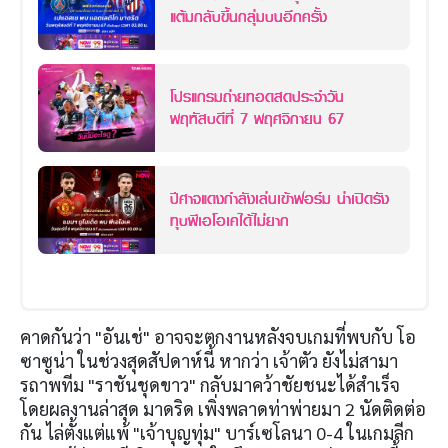
แต้มกลับขึ้นกลุ่มบนอีกครั้ง
โปรแกรมถ่ายทอดสดประจำวัน
พฤหัสบดีที่ 7 พฤศจิกายน 67
ปีศาจแดงกำลังเล่นเข้าฟอร์ม น่าเปิดรัง
ทุบพีเอโอเคได้ไม่ยาก
คาดกันว่า "อันเช่" อาจจะตกงานหลังจบเกมที่พบกับ โอ
ซาซูน่า ในช่วงสุดสัปดาห์นี้ หากว่า เจ้าตัว ยังไม่สามา
รถาพทีม "ราชันชุดขาว" กลับมาคว้าชัยชนะได้สำเร็จ
โดยผลงานล่าสุด มาดริด เพิ่งพลาดท่าพ่ายมา 2 นัดติดต่อ
กัน ไล่ตั้งแต่แพ้ "เจ้าบุญทุ่ม" บาร์เซโลนา 0-4 ในเกมลีก