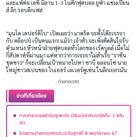
และแพ้ต่อ เอซี มิลาน 1-3 ในศึกฟุตบอล ยูฟ่า แชมเปี้ยน
ส์ ลีก รอบลีกเฟส
"มุนโด เดปอร์ติโบ" เปิดเผยว่า มาดริด จะตั้งโต๊ะเจรจา
กับ คล็อปป์ เป็นคนแรก! แม้ว่า เจ้าตัว จะเพิ่งตัดสินใจรับ
ตำแหน่ง หัวหน้าฝ่ายฟุตบอลทั่วโลกของ เร้ดบูลล์ เมื่อไม่
กี่สัปดาห์ที่ผ่านมา แต่หากว่าการเจรจาไม่สำเร็จ "ราชัน
ชุดขาว" ก็จะเปลี่ยนเป้าหมายไปหา ชาบี อลอนโซ่ นาย
ใหญ่ชาวสเปนของ ไบเออร์ เลเวอร์คูเซ่น ในลีกเยอรมัน
ถ่ายทอดสด
ข่าวที่เกี่ยวข้อง
กาลาตาซารายฟอร์มสุดแกร่ง มีลุ้นเบียดสเปอร์สเก็บ 3 แต้ม
อีก
โปรแกรมถ่ายทอดสดประจำวันศุกร์ที่ 8 พฤศจิกายน 67