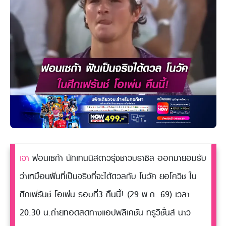
เจา
ฟอนเซก้า นักเทนนิสดาวรุ่งชาวบราซิล ออกมายอมรับ
ว่าเหมือนฝันที่เป็นจริงที่จะได้ดวลกับ โนวัค ยอโควิช ใน
ศึกเฟร้นช์ โอเพ่น รอบที่3 คืนนี้! (29 พ.ค. 69) เวลา
20.30 น.ถ่ายทอดสดทางแอปพลิเคชัน ทรูวิชั่นส์ นาว