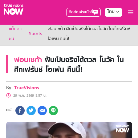
ไทย
ติดต่อเจ้าหน้าที่
True AF2026
แม็กกา
ฟอนเซก้า ฝันเป็นจริงได้ดวล โนวัค ในศึกเฟร้นช์
แพ็กเกจ
Sports
NOW ENT
ซีน
โอเพ่น คืนนี้!
NOW SPORTS
NOW BUNDLES
ฟอนเซก้า
ฝันเป็นจริงได้ดวล โนวัค ใน
NOW Muay Thai
แพ็กเกจทรูวิชันส์นาวทั้งหมด
ศึกเฟร้นช์ โอเพ่น คืนนี้!
เคเบิลและจานดาวเทียม
สิทธิพิเศษ
สิทธิพิเศษลูกค้าทรูวิชั่นส์
By:
TrueVisions
Showtime
29 พ.ค. 2569 8:57 น.
HoReCa
แพ็กเกจสำหรับผู้ประกอบการ
หาร้านร่วมรายการ
FAQs