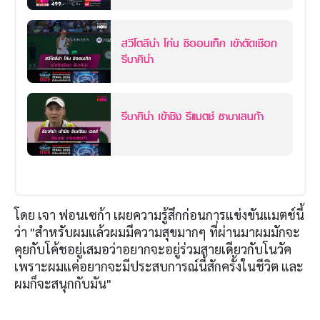
สวีโตลีน่า โค่น ซิออนเท็ค เข้าตัดเชือก
รีบาคิน่า
รีบาคิน่า เข้าชิง รีแมตช์ ซาบาเลนก้า
โดย เจา ฟอนเซก้า เผยความรู้สึกก่อนการแข่งขันแมตช์นี้
ว่า "สำหรับผมแล้วผมมีความสุขมากๆ ที่ผ่านมาผมมักจะ
คุยกับโค้ชอยู่เสมอว่าอยากจะอยู่ร่วมสายเดียวกับโนวัค
เพราะผมแค่อยากจะมีประสบการณ์นี้สักครั้งในชีวิต และ
ผมก็จะสนุกกับมัน"