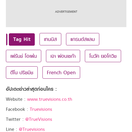
Tag Hit
เทนนิส
แกรนด์สแลม
เฟร้นช์ โอเพ่น
เจา ฟอนเซก้า
โนวัค ยอโควิช
ดีโน ปริซมิช
French Open
อัปเดตข่าวล่าสุดก่อนใคร :
Website :
www.truevisions.co.th
Facebook :
Truevisions
Twitter :
@TrueVisions
Line :
@Truevisions