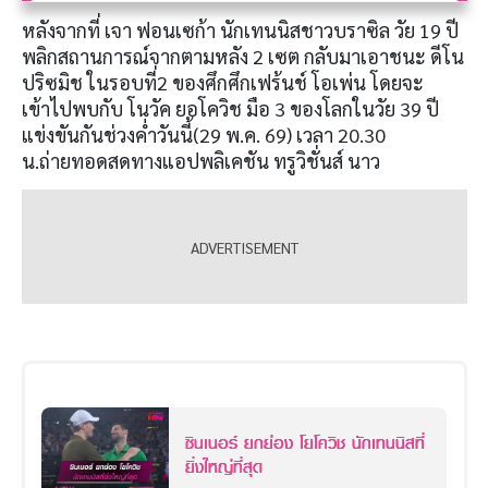
หลังจากที่ เจา ฟอนเซก้า นักเทนนิสชาวบราซิล วัย 19 ปี
พลิกสถานการณ์จากตามหลัง 2 เซต กลับมาเอาชนะ ดีโน
ปริซมิช ในรอบที่2 ของศึกศึกเฟร้นช์ โอเพ่น โดยจะ
เข้าไปพบกับ โนวัค ยอโควิช มือ 3 ของโลกในวัย 39 ปี
แข่งขันกันช่วงค่ำวันนี้(29 พ.ค. 69) เวลา 20.30
น.ถ่ายทอดสดทางแอปพลิเคชัน ทรูวิชั่นส์ นาว
ซินเนอร์ ยกย่อง โยโควิช นักเทนนิสที่
ยิ่งใหญ่ที่สุด