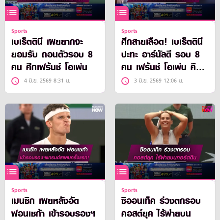
Sports
Sports
เบเร็ตตินี เผยยากจะ
ศึกสายเลือด! เบเร็ตตินี
ยอมรับ ถอนตัวรอบ 8
ปะทะ อาร์นัลดี รอบ 8
คน ศึกเฟร้นช์ โอเพ่น
คน เฟร้นช์ โอเพ่น คืน
นี้!
4 มิ.ย. 2569 8:31 น.
3 มิ.ย. 2569 12:06 น.
Sports
Sports
เมนซิก เผยหลังอัด
ซิออนเท็ค ร่วงตกรอบ
ฟอนเซก้า เข้ารอบรองฯ
คอสต์ยุค ไร้พ่ายบน