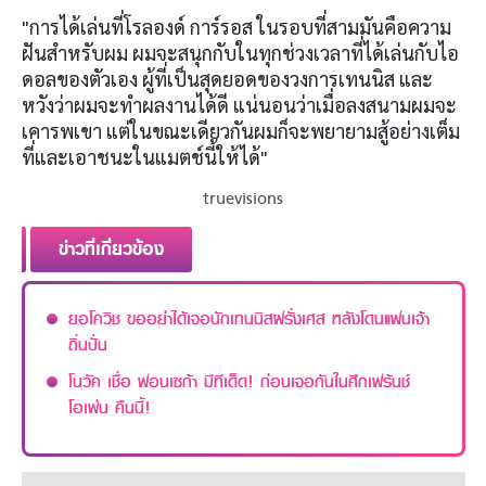
"การได้เล่นที่โรลองด์ การ์รอส ในรอบที่สามมันคือความ
ฝันสำหรับผม ผมจะสนุกกับในทุกช่วงเวลาที่ได้เล่นกับไอ
ดอลของตัวเอง ผู้ที่เป็นสุดยอดของวงการเทนนิส และ
หวังว่าผมจะทำผลงานได้ดี แน่นอนว่าเมื่อลงสนามผมจะ
เคารพเขา แต่ในขณะเดียวกันผมก็จะพยายามสู้อย่างเต็ม
ที่และเอาชนะในแมตช์นี้ให้ได้"
truevisions
ข่าวที่เกี่ยวข้อง
ยอโควิช ขออย่าได้เจอนักเทนนิสฝรั่งเศส หลังโดนแฟนเจ้า
ถิ่นปั่น
โนวัค เชื่อ ฟอนเซก้า มีทีเด็ด! ก่อนเจอกันในศึกเฟร้นช์
โอเพ่น คืนนี้!