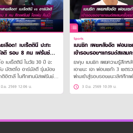
Sports
ายเลือด! เบเร็ตตินี ปะทะ
เมนซิก เผยหลังอัด ฟอนเซก
นัลดี รอบ 8 คน เฟร้นช์
เข้ารอบรองฯแกรนด์สแลมคร
น คืนนี้!
แรกในชีวิต
โอ เบเร็ตตินี ในวัย 30 ปี จะ
ยาคุบ เมนซิก เผยความรู้สึกหล
บ มัตเตโอ อาร์นัลดี รุ่นน้อง
เอาชนะ เจา ฟอนเซก้า 3 เซตร
าติอิตาลี ในศึกเทนนิสเฟร้นช์
ผ่านเข้าสู่รอบรองชนะเลิศศึกเฟ
น ประเภทชายเดี่ยว รอบก่อน
โอเพ่น รายการระดับแกรนด์สแ
 มิ.ย. 2569 12:06 น.
3 มิ.ย. 2569 10:39 น.
ะเลิศค่ำคืนวันนี้(3 มิ.ย. 69)
เป็นครั้งแรกในชีวิต