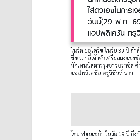
ใส่ตัวเองในการเจ
วันนี้(29 พ.ค. 
แอปพลิเคชัน ทรูวิ
โนวัค ยอโควิช ในวัย 39 ปี กำลั
ซึ่งเวลานี้เจ้าตัวเตรียมลงแข
นักเทนนิสดาวรุ่งชาวบราซิล ค่
แอปพลิเคชัน ทรูวิชั่นส์ นาว
โดย ฟอนเซก้า ในวัย 19 ปี ถึ