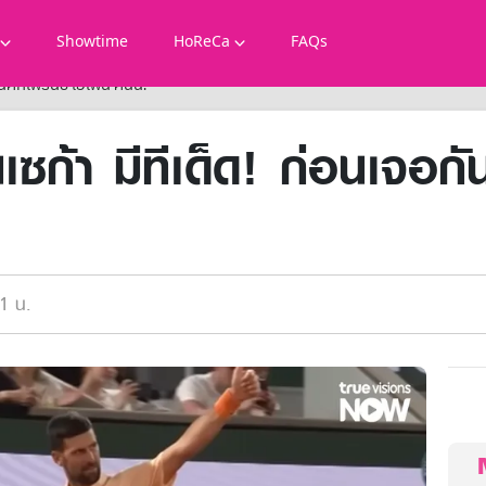
Showtime
HoReCa
FAQs
ศึกเฟร้นช์ โอเพ่น คืนนี้!
ซก้า มีทีเด็ด! ก่อนเจอกั
1 น.