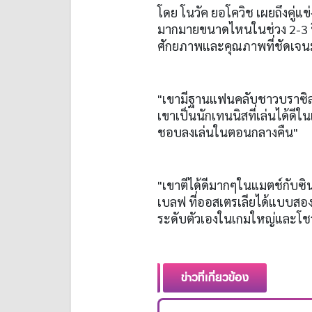
โดย โนวัค ยอโควิช เผยถึงคู่แข่
มากมายขนาดไหนในช่วง 2-3 ปีท
ศักยภาพและคุณภาพที่ชัดเจนม
"เขามีฐานแฟนคลับชาวบราซิลจ
เขาเป็นนักเทนนิสที่เล่นได้
ชอบลงเล่นในตอนกลางคืน"
"เขาตีได้ดีมากๆในแมตช์กับซินเ
เบลฟ ที่ออสเตรเลียได้แบบสอ
ระดับตัวเองในเกมใหญ่และโชว
ข่าวที่เกี่ยวข้อง