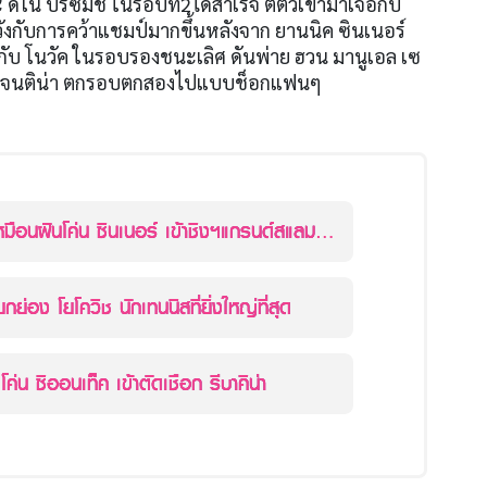
ีโน ปริซมิช ในรอบที่2ได้สำเร็จ ตีตั๋วเข้ามาเจอกับ
วังกับการคว้าแชมป์มากขึ้นหลังจาก ยานนิค ซินเนอร์
อกับ โนวัค ในรอบรองชนะเลิศ ดันพ่าย ฮวน มานูเอล เซ
าร์เจนติน่า ตกรอบตกสองไปแบบช็อกแฟนๆ
หมือนฝันโค่น ซินเนอร์ เข้าชิงฯแกรนด์สแลม
กย่อง โยโควิช นักเทนนิสที่ยิ่งใหญ่ที่สุด
 โค่น ซิออนเท็ค เข้าตัดเชือก รีบาคิน่า