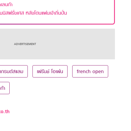
าเลนก้า
นิสฝรั่งเศส หลังโดนแฟนเจ้าถิ่นปั่น
แกรนด์สแลม
เฟร้นช์ โอเพ่น
french open
ก้า
o.th