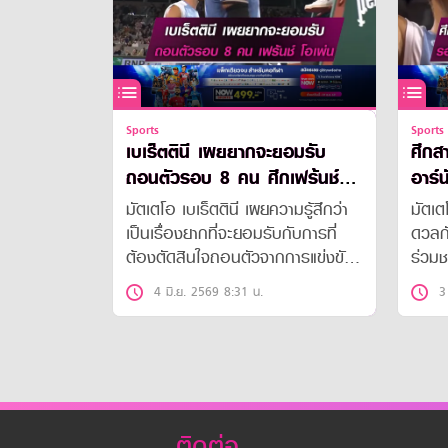
Sports
Sports
เบเร็ตตินี เผยยากจะยอมรับ
ศึกส
ถอนตัวรอบ 8 คน ศึกเฟร้นช์
อาร์
โอเพ่น
โอเพ่
มัตเตโอ เบเร็ตตินี เผยความรู้สึกว่า
มัตเต
เป็นเรื่องยากที่จะยอมรับกับการที่
ดวลกั
ต้องตัดสินใจถอนตัวจากการแข่งขัน
ร่วมช
ในศึกเฟร้นช์ โอเพ่น รอบ 8 คน
โอเพ่
4 มิ.ย. 2569 8:31 น.
3
สุดท้าย เมื่อค่ำคืนที่ผ่านมา(3 มิ.ย.
รองชน
69)