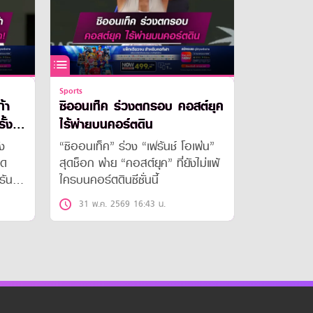
Sports
้า
ซิออนเท็ค ร่วงตกรอบ คอสต์ยุค
ั้ง
ไร้พ่ายบนคอร์ตดิน
ัง
“ซิออนเท็ค” ร่วง “เฟร้นช์ โอเพ่น”
วด
สุดช็อก พ่าย “คอสต์ยุค” ที่ยังไม่แพ้
ร้นช์
ใครบนคอร์ตดินซีซั่นนี้
ลม
31 พ.ค. 2569 16:43 น.