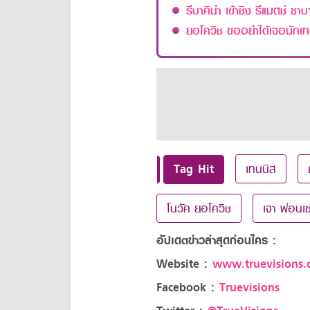
รีบาคิน่า เข้าชิง รีแมตช์ ซาบ
ยอโควิช ขออย่าได้เจอนักเทน
Tag Hit
เทนนิส
โนวัค ยอโควิช
เจา ฟอนเซ
อัปเดตข่าวล่าสุดก่อนใคร :
Website :
www.truevisions.c
Facebook :
Truevisions