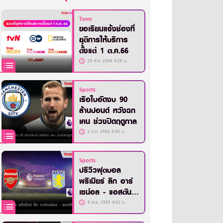
Term
ขอเรียนแจ้งช่องที่
ยุติการให้บริการ
ตั้งแต่ 1 ต.ค.66
29 ส.ค. 2566 9:29 น.
Sports
เรือใบอัดงบ 90
ล้านปอนด์ หวังฉก
เคน ช่วงปิดฤดูกาล
2 ม.ค. 2564 3:45 น.
Sports
ปรีวิวฟุตบอล
พรีเมียร์ ลีก อาร์
เซน่อล - แอสตัน
วิลล่า
8 พ.ย. 2563 4:02 น.