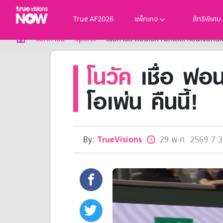
True AF2026
แพ็กเกจ
สิทธิพิเศษ
True AF2026
แม็กกาซีน
Sports
โนวัค เชื่อ ฟอนเซก้า มีทีเด็ด! ก่อนเจอกันใน
แพ็กเกจ
โนวัค
เชื่อ ฟอนเ
NOW ENT
NOW SPORTS
NOW BUNDLES
โอเพ่น คืนนี้!
NOW Muay Thai
แพ็กเกจทรูวิชันส์นาวทั้งหมด
เคเบิลและจานดาวเทียม
สิทธิพิเศษ
By:
TrueVisions
29 พ.ค. 2569 7:3
สิทธิพิเศษลูกค้าทรูวิชั่นส์
Showtime
HoReCa
แพ็กเกจสำหรับผู้ประกอบการ
หาร้านร่วมรายการ
FAQs