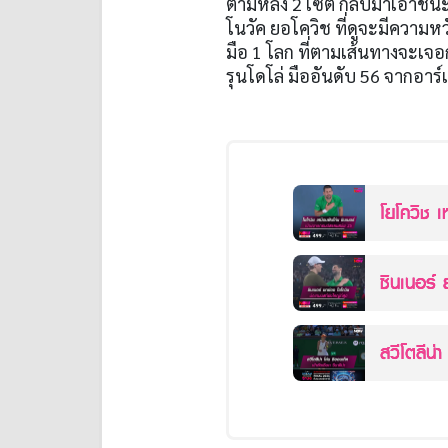
ตามหลัง 2 เซต กลับมาเอาชนะ ด
โนวัค ยอโควิช ที่ดูจะมีความห
มือ 1 โลก ที่ตามเส้นทางจะเจ
รุนโดโล่ มืออันดับ 56 จากอ
โยโควิช เ
สมัย 25
ซินเนอร์ ย
สวีโตลีน่า