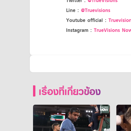
Twitter :
@TrueVisions
Line :
@Truevisions
Youtube official :
Truevision
Instagram :
TrueVisions No
เรื่องที่เกี่ยวข้อง