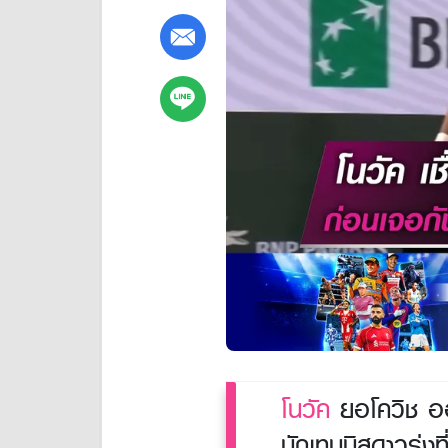
โนวัค
ยอโควิช ออ
นักเทนนิสดาวรุ่ง