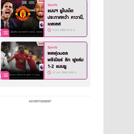
Sports
แมนฯ ยูไนเต็ด
ประกาศคว้า คาวานี่,
เตลเลส
6 ต.ค. 2563 3:13 น.
Sports
ผลฟุตบอล
พรีเมียร์ ลีก ฟูแล่ม
1-2 แมนยู
21 ม.ค. 2564 3:00 น.