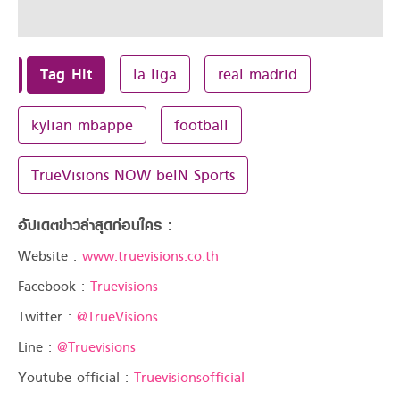
Tag Hit
la liga
real madrid
kylian mbappe
football
TrueVisions NOW beIN Sports
อัปเดตข่าวล่าสุดก่อนใคร :
Website :
www.truevisions.co.th
Facebook :
Truevisions
Twitter :
@TrueVisions
Line :
@Truevisions
Youtube official :
Truevisionsofficial