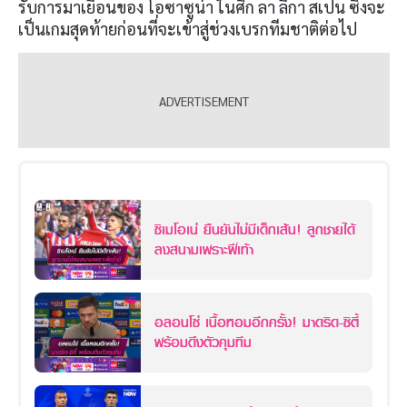
รับการมาเยือนของ โอซาซูน่า ในศึก ลา ลีกา สเปน ซึ่งจะ
เป็นเกมสุดท้ายก่อนที่จะเข้าสู่ช่วงเบรกทีมชาติต่อไป
ซิเมโอเน่ ยืนยันไม่มีเด็กเส้น! ลูกชายได้
ลงสนามเพราะฝีเท้า
อลอนโซ่ เนื้อหอมอีกครั้ง! มาดริด-ซิตี้
พร้อมดึงตัวคุมทีม