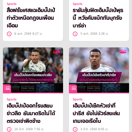
Sports
Sports
สื่อฝรั่งเศสแฉเอ็มบั๊ปเป้
ราชันลุ้นฟิตเอ็มบั๊ปเป้พุธ
ทำตัวเหนือกฎจนเพื่อน
นี้ หวังคัมแบ็กทันบุกรัง
เอือม
บาร์ซ่า
6 พ.ค. 2569 8:27 น.
5 พ.ค. 2569 3:28 น.
Sports
Sports
เอ็มบั๊ปเป้ออกโรงสยบ
เอ็มบั๊ปเป้เช็คหัวเข่าที่
ข่าวลือ ยันมาดริดไม่ได้
ปารีส ยังไม่ชัวร์ลงเล่น
ตรวจเข่าผิดข้าง
เกมเจอเรือใบ
26 มี.ค. 2569 7:56 น.
3 มี.ค. 2569 8:05 น.