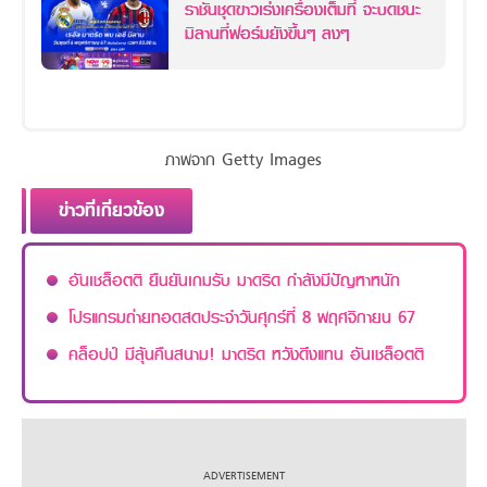
ราชันชุดขาวเร่งเครื่องเต็มที่ จะบดชนะ
มิลานที่ฟอร์มยังขึ้นๆ ลงๆ
ภาพจาก Getty Images
ข่าวที่เกี่ยวข้อง
อันเชล็อตติ ยืนยันเกมรับ มาดริด กำลังมีปัญหาหนัก
โปรแกรมถ่ายทอดสดประจำวันศุกร์ที่ 8 พฤศจิกายน 67
คล็อปป์ มีลุ้นคืนสนาม! มาดริด หวังดึงแทน อันเชล็อตติ