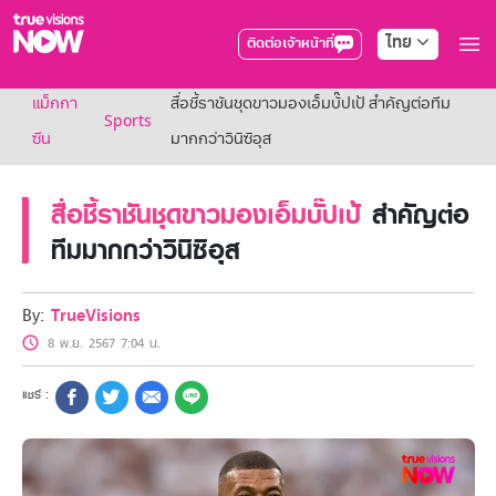
ไทย
ติดต่อเจ้าหน้าที่
True AF2026
แม็กกา
สื่อชี้ราชันชุดขาวมองเอ็มบั๊ปเป้ สำคัญต่อทีม
แพ็กเกจ
Sports
NOW ENT
ซีน
มากกว่าวินิซิอุส
NOW SPORTS
NOW BUNDLES
สื่อชี้ราชันชุดขาวมองเอ็มบั๊ปเป้
สำคัญต่อ
NOW Muay Thai
แพ็กเกจทรูวิชันส์นาวทั้งหมด
ทีมมากกว่าวินิซิอุส
เคเบิลและจานดาวเทียม
สิทธิพิเศษ
สิทธิพิเศษลูกค้าทรูวิชั่นส์
By:
TrueVisions
Showtime
8 พ.ย. 2567 7:04 น.
HoReCa
แพ็กเกจสำหรับผู้ประกอบการ
หาร้านร่วมรายการ
FAQs