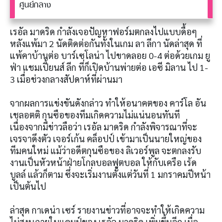
ศูนย์กลาง
เรอัล มาดริด กำลังเจอปัญหาฟอร์มตกลงไปแบบดื้อๆ
หลังแพ้มา 2 นัดติดต่อกันทั้งในเกม ลา ลีกา นัดล่าสุด ที่
แพ้คาบ้านต่อ บาร์เซโลน่า ไปขาดลอย 0-4 ต่อด้วยเกม ยู
ฟ่า แชมเปี้ยนส์ ลีก ที่ก็เปิดบ้านพ่ายต่อ เอซี มิลาน ไป 1-
3 เมื่อช่วงกลางสัปดาห์ที่ผ่านมา
จากผลการแข่งขันดังกล่าว ทำให้อนาคตของ คาร์โล อัน
เชลอตติ กุนซือของทีมเกิดความไม่แน่นอนทันที
เนื่องจากมีข่าวลือว่า เรอัล มาดริด กำลังพิจารณาที่จะ
เจรจาดึงตัว เจอร์เก้น คล็อปป์ เข้ามาเป็นนายใหญ่ของ
ทีมคนใหม่ แม้ว่าอดีตกุนซือของ ลิเวอร์พูล จะตกลงรับ
งานเป็นหัวหน้าฝ่ายโกลบอลฟุตบอล ให้กับเครือ เร้ด
บูลล์ แล้วก็ตาม ซึ่งจะเริ่มงานตั้งแต่วันที่ 1 มกราคมปีหน้า
เป็นต้นไป
ล่าสุด กาเดน่า เซร์ รายงานข่าวที่อาจจะทำให้เกิดความ
ไม่สงบภายในแคมป์ของ เรอัล มาดริด เพิ่มขึ้นอีก เมื่อ