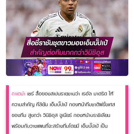
กาเดน่า
เซร์ สื่อของสเปนรายงานว่า เรอัล มาดริด ให้
ความสำคัญ คีลิยัน เอ็มบั๊ปเป้ กองหน้าทีมชาติฝรั่งเศส
ของทีม สูงกว่า วินิซิอุส จูเนียร์ กองหน้าบราซิเลียน
พร้อมกับวางแผนที่จะสร้างทีมโดยมี เอ็มบั๊ปเป้ เป็น