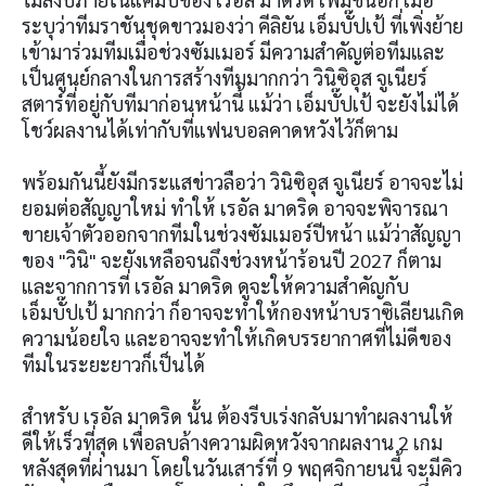
ระบุว่าทีมราชันชุดขาวมองว่า คีลิยัน เอ็มบั๊ปเป้ ที่เพิ่งย้าย
เข้ามาร่วมทีมเมื่อช่วงซัมเมอร์ มีความสำคัญต่อทีมและ
เป็นศูนย์กลางในการสร้างทีมมากกว่า วินิซิอุส จูเนียร์
สตาร์ที่อยู่กับทีมาก่อนหน้านี้ แม้ว่า เอ็มบั๊ปเป้ จะยังไม่ได้
โชว์ผลงานได้เท่ากับที่แฟนบอลคาดหวังไว้ก็ตาม
พร้อมกันนี้ยังมีกระแสข่าวลือว่า วินิซิอุส จูเนียร์ อาจจะไม่
ยอมต่อสัญญาใหม่ ทำให้ เรอัล มาดริด อาจจะพิจารณา
ขายเจ้าตัวออกจากทีมในช่วงซัมเมอร์ปีหน้า แม้ว่าสัญญา
ของ "วินิ" จะยังเหลือจนถึงช่วงหน้าร้อนปี 2027 ก็ตาม
และจากการที่ เรอัล มาดริด ดูจะให้ความสำคัญกับ
เอ็มบั๊ปเป้ มากกว่า ก็อาจจะทำให้กองหน้าบราซิเลียนเกิด
ความน้อยใจ และอาจจะทำให้เกิดบรรยากาศที่ไม่ดีของ
ทีมในระยะยาวก็เป็นได้
สำหรับ เรอัล มาดริด นั้น ต้องรีบเร่งกลับมาทำผลงานให้
ดีให้เร็วที่สุด เพื่อลบล้างความผิดหวังจากผลงาน 2 เกม
หลังสุดที่ผ่านมา โดยในวันเสาร์ที่ 9 พฤศจิกายนนี้ จะมีคิว