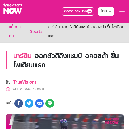
ไทย
ติดต่อเจ้าหน้าที่
True AF2026
แม็กกา
มาร์ติน ออกตัวดีถึงแชมป์ อคอสต้า ขึ้นโพเดียม
แพ็กเกจ
Sports
NOW ENT
ซีน
แรก
NOW SPORTS
NOW BUNDLES
มาร์ติน
ออกตัวดีถึงแชมป์ อคอสต้า ขึ้น
NOW Muay Thai
แพ็กเกจทรูวิชันส์นาวทั้งหมด
โพเดียมแรก
เคเบิลและจานดาวเทียม
สิทธิพิเศษ
สิทธิพิเศษลูกค้าทรูวิชั่นส์
By:
TrueVisions
Showtime
24 มี.ค. 2567 15:06 น.
HoReCa
แพ็กเกจสำหรับผู้ประกอบการ
หาร้านร่วมรายการ
FAQs