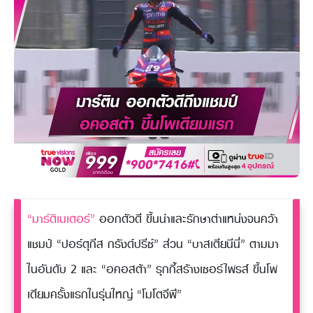
“มาร์ติเนเตอร์”
ออกตัวดี ขึ้นนำและรักษาตำแหน่งจนคว้า
แชมป์ “ปอร์ตุกีส กรังด์ปรีซ์” ส่วน “บาสเตียนีนี่” ตามมา
ในอันดับ 2 และ “อคอสต้า” รุกกี้สร้างเซอร์ไพรส์ ขึ้นโพ
เดียมครั้งแรกในรุ่นใหญ่ “โมโตจีพี”