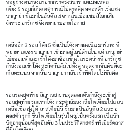
ที่อยู่ข้างหน้าลงมามากกว่าครึ่งวินาที แต่เมื่อเหลือ
เพียง
5
รอบก็เกิดเหตุการณ์ไม่คาดคิด อคอสต้า เร่งแซง
บาญาย่า ขึ้นมาในอันดับ
4
จากนั้นเมื่อแชมป์โลกเสีย
จังหวะ มาร์เกซ จึงพยายามฉวยโอกาส
เหลืออีก
3
รอบ โค้ง
5
ซึ่งเป็นโค้งทางลงเนิน มาร์เกซ ที่
พยายามแซง บาญาย่า เข้ามาอยู่ไลน์ด้านใน แต่ บาญาย่า
ไม่ยอมแพ้ และเข้าโค้งมาซ้อนข้างในระหว่างที่ มาร์เกซ
กำลังเอนเข้าโค้ง สะกิดกันล้มไปทั้งคู่ หลุดจากอันดับที่จะ
เก็บคะแนน จากนั้น บาญาย่า กลับเข้าพิตโดยไม่ขับต่อ
รอบรองสุดท้าย บิญาเลส ผ่านจุดออกตัวกำลังจะเข้าสู่
รอบสุดท้าย รถแหกโค้ง กระตุกล้มลง เสียโพเดี้ยมไปแบบ
เหลือเชื่อ ส่งให้ บาสเตียนีนี่ ขึ้นมาเป็นอันดับ
2
และ อ
คอสต้า รุกกี้ ขึ้นโพเดียมในรุ่นใหญ่เป็นครั้งแรก เป็นนัก
บิดอายุน้อยที่สุดอันดับ
3
ในประวัติศาสตร์ พรีเมียร์คลาส
ที่ขึ้นโพเดียม