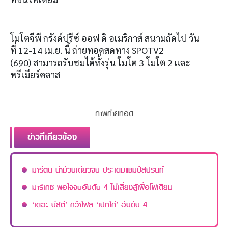
โมโตจีพี กรังด์ปรีซ์ ออฟ ดิ อเมริกาส์ สนามถัดไป วัน
ที่
12-14
เม
.
ย
.
นี้ ถ่ายทอดสดทาง
SPOTV2
(690)
สามารถรับชมได้ทั้งรุ่น โมโต
3
โมโต
2
และ
พรีเมียร์คลาส
ภาพถ่ายทอด
ข่าวที่เกี่ยวข้อง
มาร์ติน นำม้วนเดียวจบ ประเดิมแชมป์สปรินท์
มาร์เกซ พอใจจบอันดับ 4 ไม่เสี่ยงสู้เพื่อโพเดียม
‘เดอะ บีสต์’ คว้าโพล ‘เปคโค่’ อันดับ 4