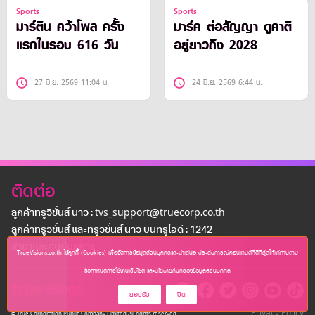
Sports
Sports
มาร์ติน คว้าโพล ครั้ง
มาร์ค ต่อสัญญา ดูคาติ
แรกในรอบ 616 วัน
อยู่ยาวถึง 2028
27 มิ.ย. 2569 11:04 น.
24 มิ.ย. 2569 6:44 น.
ติดต่อ
ลูกค้าทรูวิชั่นส์ นาว : tvs_support@truecorp.co.th
ลูกค้าทรูวิชั่นส์ และทรูวิชั่นส์ นาว บนทรูไอดี : 1242
สาขาเเละศูนย์บริการ
TrueVisions.co.th ใช้คุกกี้ (Cookies) เพื่อจัดการข้อมูลส่วนบุคคลและนำเสนอ ประสบการณ์คอนเทนต์ที่ดีที่สุดให้แก่ท่านตาม
ข้อกำหนดการใช้งานเว็บไซต์ และนโยบายคุ้มครองข้อมูลส่วนบุคคล
ยอมรับ
ปิด
Privacy Policy
© True Corporation Public Company Limited All rights reserved.