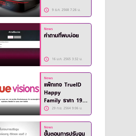
9 ธ.ค. 2568 7:26 น.
News
คำถามที่พบบ่อย
16 ม.ค. 2565 3:32 น.
News
แพ็กเกจ TrueID
Happy
Family ราคา 199
บาท/เดือน จะยุติ
29 ก.ย. 2564 9:06 น.
การขาย ตั้งแต่วันที่
29 ตุลาคม
News
2564 เป็นต้นไป
ขั้นตอนการปรับจูน