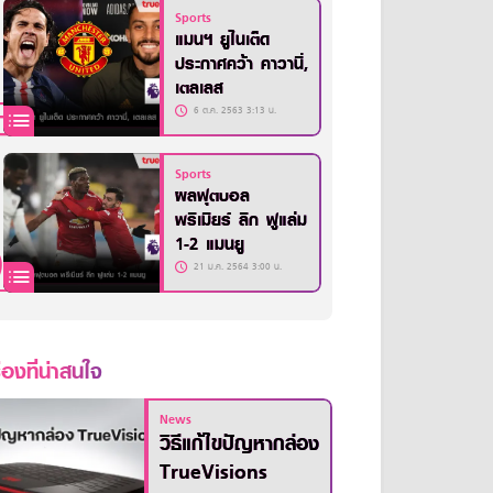
Sports
แมนฯ ยูไนเต็ด
ประกาศคว้า คาวานี่,
เตลเลส
6 ต.ค. 2563 3:13 น.
Sports
ผลฟุตบอล
พรีเมียร์ ลีก ฟูแล่ม
1-2 แมนยู
21 ม.ค. 2564 3:00 น.
ื่องที่น่าสนใจ
News
วิธีแก้ไขปัญหากล่อง
TrueVisions