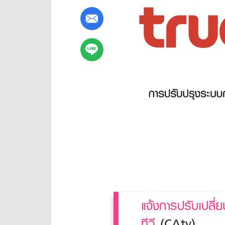
แจ้งการปรับเปลี่ย
ทีวี
(CAtv)