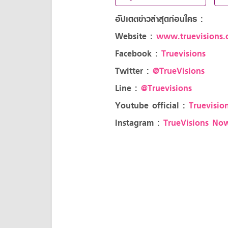
อัปเดตข่าวล่าสุดก่อนใคร :
Website :
www.truevisions.c
Facebook :
Truevisions
Twitter :
@TrueVisions
Line :
@Truevisions
Youtube official :
Truevision
Instagram :
TrueVisions No