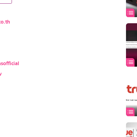
o.th
sofficial
w