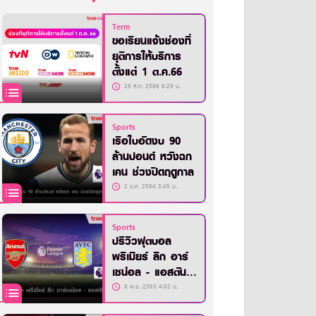
Term
ขอเรียนแจ้งช่องที่
ยุติการให้บริการ
ตั้งแต่ 1 ต.ค.66
29 ส.ค. 2566 9:29 น.
Sports
เรือใบอัดงบ 90
ล้านปอนด์ หวังฉก
เคน ช่วงปิดฤดูกาล
2 ม.ค. 2564 3:45 น.
Sports
ปรีวิวฟุตบอล
พรีเมียร์ ลีก อาร์
เซน่อล - แอสตัน
วิลล่า
8 พ.ย. 2563 4:02 น.