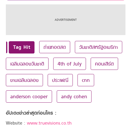
Tag Hit
ถ่ายทอดสด
วันชาติสหรัฐอเมริกา
เฉลิมฉลองวันชาติ
4th of July
คอนเสิร์ต
งานเฉลิมฉลอง
ประเพณี
cnn
anderson cooper
andy cohen
อัปเดตข่าวล่าสุดก่อนใคร :
Website :
www.truevisions.co.th