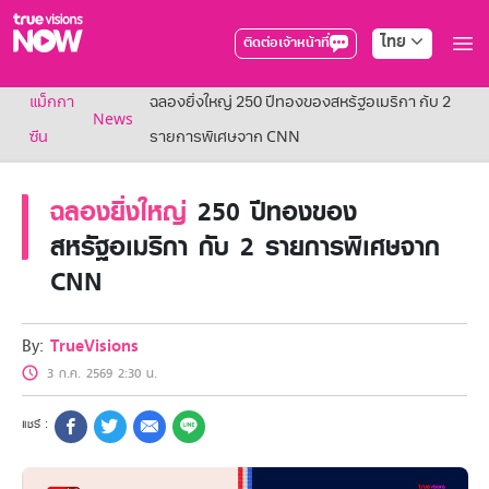
ไทย
ติดต่อเจ้าหน้าที่
True AF2026
แม็กกา
ฉลองยิ่งใหญ่ 250 ปีทองของสหรัฐอเมริกา กับ 2
แพ็กเกจ
News
NOW ENT
ซีน
รายการพิเศษจาก CNN
NOW SPORTS
NOW BUNDLES
ฉลองยิ่งใหญ่
250 ปีทองของ
NOW Muay Thai
แพ็กเกจทรูวิชันส์นาวทั้งหมด
สหรัฐอเมริกา กับ 2 รายการพิเศษจาก
เคเบิลและจานดาวเทียม
CNN
สิทธิพิเศษ
สิทธิพิเศษลูกค้าทรูวิชั่นส์
Showtime
By:
TrueVisions
HoReCa
3 ก.ค. 2569 2:30 น.
แพ็กเกจสำหรับผู้ประกอบการ
หาร้านร่วมรายการ
FAQs