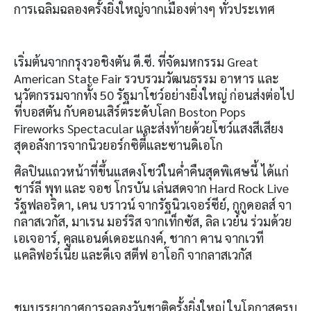
การเฉลิมฉลองครั้งยิ่งใหญ่จากเมืองต่างๆ ทั่วประเทศ
เริ่มต้นจากกรุงวอชิงตัน ดี.ซี. ที่จัดมหกรรม Great
American State Fair รวบรวมวัฒนธรรม อาหาร และ
นวัตกรรมจากทั้ง 50 รัฐมาโชว์อย่างยิ่งใหญ่ ก่อนส่งต่อไป
ที่บอสตัน กับคอนเสิร์ตระดับโลก Boston Pops
Fireworks Spectacular และส่งท้ายด้วยโชว์แสงสีเสียง
สุดอลังการจากนิวยอร์กซิตี้และซานดิเอโก
ศิลปินแถวหน้าที่ขึ้นแสดงโชว์ในค่ำคืนสุดพิเศษนี้ ได้แก่
ชาร์ลี พุท และ จอช โกรบัน เล่นสดจาก Hard Rock Live
รัฐฟลอริดา, เคน บราวน์ จากรัฐนิวเจอร์ซีย์, กูกูดอลส์ จา
กลาสเวกัส, มาเรน มอร์ริส จากเท็กซัส, ลิล เวย์น ร่วมด้วย
เอเจอาร์, คูลแอนด์เดอะแกงค์, ชากา คาน จากเวที
แคลิฟอร์เนีย และดีเจ สตีฟ อาโอกิ จากลาสเวกัส
ชมบรรยากาศการฉลองวันชาติครั้งยิ่งใหญ่ ในโอกาสครบ