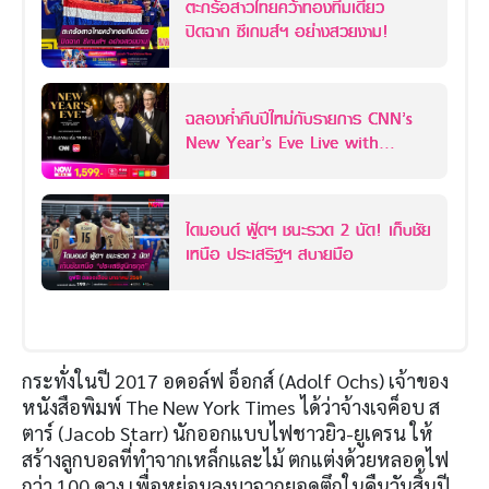
ตะกร้อสาวไทยคว้าทองทีมเดี่ยว
ปิดฉาก ซีเกมส์ฯ อย่างสวยงาม!
ฉลองค่ำคืนปีใหม่กับรายการ CNN’s
New Year’s Eve Live with
Anderson Cooper and Andy
Cohen
ไดมอนด์ ฟู้ดฯ ชนะรวด 2 นัด! เก็บชัย
เหนือ ประเสริฐฯ สบายมือ
กระทั่งในปี 2017 อดอล์ฟ อ็อกส์ (Adolf Ochs) เจ้าของ
หนังสือพิมพ์ The New York Times ได้ว่าจ้างเจค็อบ ส
ตาร์ (Jacob Starr) นักออกแบบไฟชาวยิว-ยูเครน ให้
สร้างลูกบอลที่ทำจากเหล็กและไม้ ตกแต่งด้วยหลอดไฟ
กว่า 100 ดวง เพื่อหย่อนลงมาจากยอดตึกในคืนวันสิ้นปี