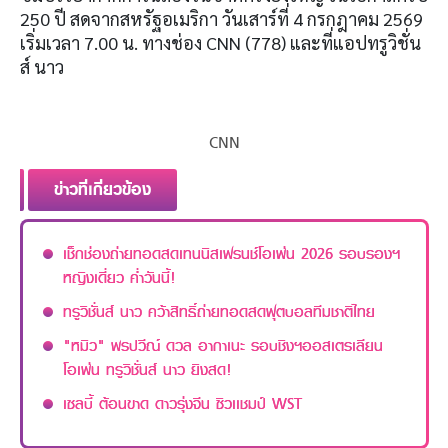
250 ปี สดจากสหรัฐอเมริกา วันเสาร์ที่ 4 กรกฎาคม 2569
เริ่มเวลา 7.00 น. ทางช่อง CNN (778) และที่แอปทรูวิชั่น
ส์ นาว
CNN
ข่าวที่เกี่ยวข้อง
เช็กช่องถ่ายทอดสดเทนนิสเฟรนช์โอเพ่น 2026 รอบรองฯ
หญิงเดี่ยว ค่ำวันนี้!
ทรูวิชั่นส์ นาว คว้าสิทธิ์ถ่ายทอดสดฟุตบอลทีมชาติไทย
"หมิว" พรปวีณ์ ดวล อากาเนะ รอบชิงฯออสเตรเลียน
โอเพ่น ทรูวิชั่นส์ นาว ยิงสด!
เซลบี้ ต้อนขาด ดาวรุ่งจีน ซิวเเชมป์ WST