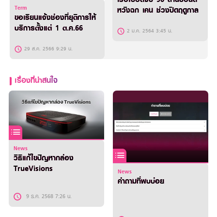
Term
หวังฉก เคน ช่วงปิดฤดูกาล
ขอเรียนแจ้งช่องที่ยุติการให้
บริการตั้งแต่ 1 ต.ค.66
2 ม.ค. 2564 3:45 น.
29 ส.ค. 2566 9:29 น.
เรื่องที่น่าสนใจ
News
วิธีแก้ไขปัญหากล่อง
TrueVisions
News
คำถามที่พบบ่อย
9 ธ.ค. 2568 7:26 น.