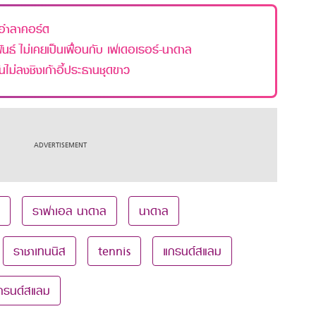
อำลาคอร์ต
นธ์ ไม่เคยเป็นเพื่อนกับ เฟเดอเรอร์-นาดาล
ไม่ลงชิงเก้าอี้ประธานชุดขาว
ราฟาเอล นาดาล
นาดาล
ราชาเทนนิส
tennis
แกรนด์สแลม
กรนด์สแลม