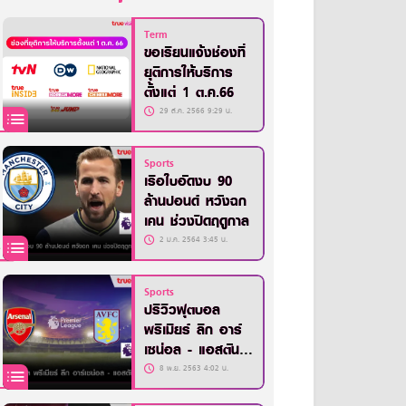
Term
ขอเรียนแจ้งช่องที่
ยุติการให้บริการ
ตั้งแต่ 1 ต.ค.66
29 ส.ค. 2566 9:29 น.
Sports
เรือใบอัดงบ 90
ล้านปอนด์ หวังฉก
เคน ช่วงปิดฤดูกาล
2 ม.ค. 2564 3:45 น.
Sports
ปรีวิวฟุตบอล
พรีเมียร์ ลีก อาร์
เซน่อล - แอสตัน
วิลล่า
8 พ.ย. 2563 4:02 น.