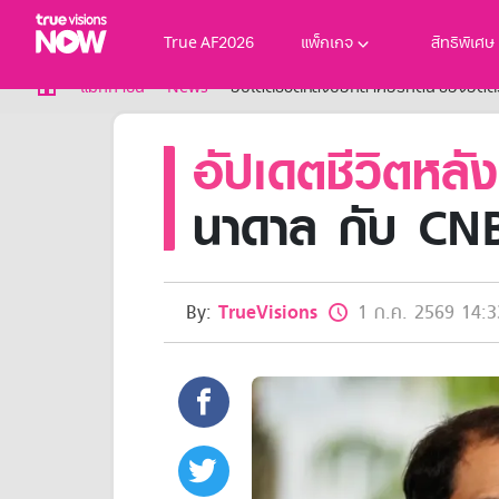
True AF2026
แพ็กเกจ
สิทธิพิเศษ
True AF2026
แม็กกาซีน
News
อัปเดตชีวิตหลังบอกลาคอร์ทดิน ของอดี
แพ็กเกจ
อัปเดตชีวิตหล
NOW ENT
NOW SPORTS
NOW BUNDLES
นาดาล กับ CN
NOW Muay Thai
แพ็กเกจทรูวิชันส์นาวทั้งหมด
เคเบิลและจานดาวเทียม
สิทธิพิเศษ
By:
TrueVisions
1 ก.ค. 2569 14:3
สิทธิพิเศษลูกค้าทรูวิชั่นส์
Showtime
HoReCa
แพ็กเกจสำหรับผู้ประกอบการ
หาร้านร่วมรายการ
FAQs