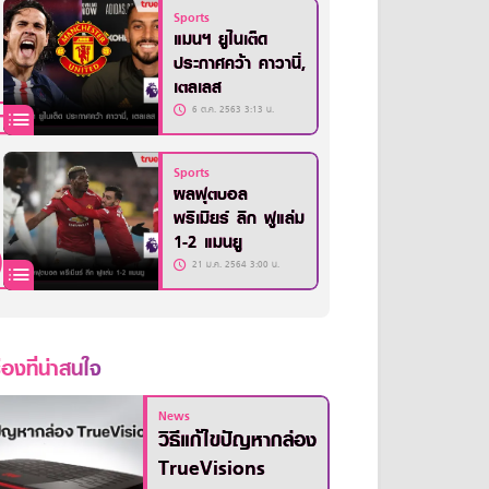
Sports
แมนฯ ยูไนเต็ด
ประกาศคว้า คาวานี่,
เตลเลส
6 ต.ค. 2563 3:13 น.
Sports
ผลฟุตบอล
พรีเมียร์ ลีก ฟูแล่ม
1-2 แมนยู
21 ม.ค. 2564 3:00 น.
ื่องที่น่าสนใจ
News
วิธีแก้ไขปัญหากล่อง
TrueVisions