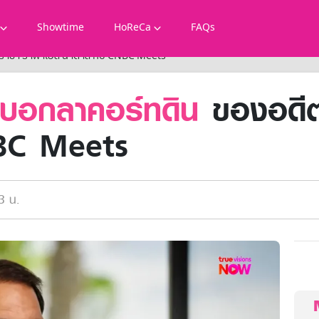
Showtime
HoReCa
FAQs
ตราชา ราฟาเอล นาดาล กับ CNBC Meets
ังบอกลาคอร์ทดิน
ของอดีต
BC Meets
3 น.