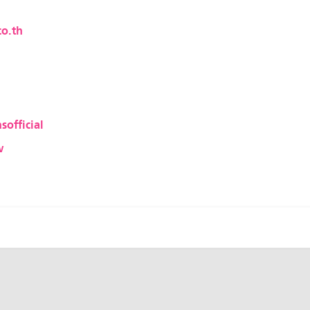
o.th
sofficial
w