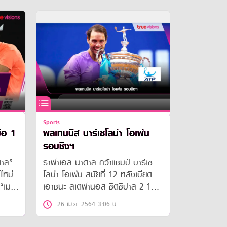
Sports
ือ 1
ผลเทนนิส บาร์เซโลน่า โอเพ่น
รอบชิงฯ
ดาล”
ราฟาเอล นาดาล คว้าแชมป์ บาร์เซ
าใหม่
โลน่า โอเพ่น สมัยที่ 12 หลังเบียด
 “เมด
เอาชนะ สเตฟานอส ซิตซิปาส 2-1
ลกคน
เซต
26 เม.ย. 2564 3:06 น.