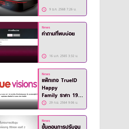
9 ธ.ค. 2568 7:26 น.
News
คำถามที่พบบ่อย
16 ม.ค. 2565 3:32 น.
News
แพ็กเกจ TrueID
Happy
Family ราคา 199
บาท/เดือน จะยุติ
29 ก.ย. 2564 9:06 น.
การขาย ตั้งแต่วันที่
29 ตุลาคม
News
2564 เป็นต้นไป
ขั้นตอนการปรับจูน