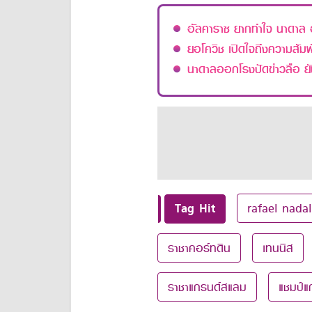
อัลคาราซ ยากทำใจ นาดาล 
ยอโควิช เปิดใจถึงความสัมพั
นาดาลออกโรงปัดข่าวลือ ยัน
Tag Hit
rafael nadal
ราชาคอร์ทดิน
เทนนิส
ราชาแกรนด์สแลม
แชมป์แ