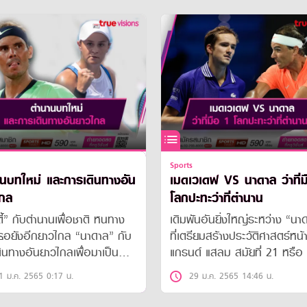
Sports
นบทใหม่ และการเดินทางอัน
เมดเวเดฟ VS นาดาล ว่าที่ม
กล
โลกปะทะว่าที่ตำนาน
ตี้” กับตำนานเพื่อชาติ หนทาง
เดิมพันอันยิ่งใหญ่ระหว่าง “นา
ธอยังอีกยาวไกล “นาดาล” กับ
ที่เตรียมสร้างประวัติศาสตร์หน้
ินทางอันยาวไกลเพื่อมาเป็น
แกรนด์ แสลม สมัยที่ 21 หรือ
น
เวเดฟ” กับการขึ้นเป็นมือ 1 โ
1 ม.ค. 2565 0:17 น.
29 ม.ค. 2565 14:46 น.
ใหม่