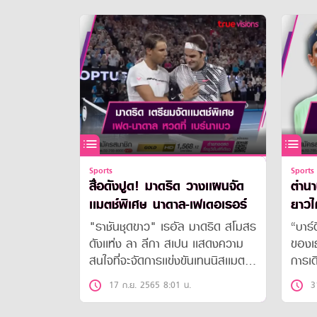
Sports
Sports
สื่อดังปูด! มาดริด วางเเผนจัด
ตำนา
เเมตช์พิเศษ นาดาล-เฟเดอเรอร์
ยาวไ
"ราชันชุดขาว" เรอัล มาดริด สโมสร
“บาร์
ดังเเห่ง ลา ลีกา สเปน เเสดงความ
ของเ
สนใจที่จะจัดการเเข่งขันเทนนิสเเมตช์
การเด
พิเศษ ระหว่าง โรเจอร์ เฟเดอเรอร์
ตำนา
17 ก.ย. 2565 8:01 น.
3
กับ ราฟาเอล นาดาล ที่สนาม ซานติ
อาโก้ เบร์นาเบว เพื่อเป็นการอำลา