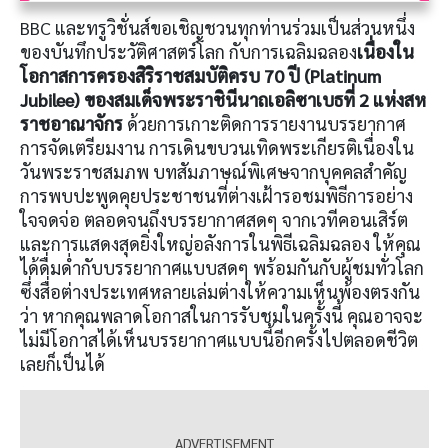
BBC และทรูวิชั่นส์ขอเชิญชวนทุกท่านร่วมเป็นส่วนหนึ่ง
ของบันทึกประวัติศาสตร์โลก กับการเฉลิมฉลอง
เนื่องใน
โอกาสการครองสิริราชสมบัติครบ 70 ปี (Platinum
Jubilee) ของสมเด็จพระราชินีนาถเอลิซาเบธที่ 2 แห่งสห
ราชอาณาจักร
ด้วยการเกาะติดการรายงานบรรยากาศ
การจัดเตรียมงาน การเดินขบวนเทิดพระเกียรติเนื่องใน
วันพระราชสมภพ บทสัมภาษณ์พิเศษจากบุคคลสำคัญ
การพบปะพูดคุยประชาชนที่ต่างเฝ้ารอชมพิธีการอย่าง
ใจจดจ่อ ตลอดจนถึงบรรยากาศสดๆ จากเวทีคอนเสิร์ต
และการแสดงสุดยิ่งใหญ่อลังการในพิธีเฉลิมฉลอง ให้คุณ
ได้ดื่มด่ำกับบรรยากาศแบบสดๆ พร้อมกันกับผู้ชมทั่วโลก
ซึ่งสื่อต่างประเทศหลายเล่มต่างให้ความเห็นพ้องตรงกัน
ว่า หากคุณพลาดโอกาสในการรับชมในครั้งนี้ คุณอาจจะ
ไม่มีโอกาสได้เห็นบรรยากาศแบบนี้อีกครั้งไปตลอดชีวิต
เลยก็เป็นได้