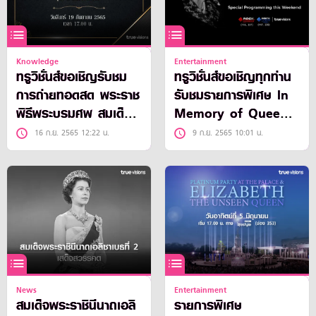
Knowledge
Entertainment
ทรูวิชั่นส์ขอเชิญรับชม
ทรูวิชั่นส์ขอเชิญทุกท่าน
การถ่ายทอดสด พระราช
รับชมรายการพิเศษ In
พิธีพระบรมศพ สมเด็จ
Memory of Queen
พระราชินีนาถเอลิซาเบธที่
Elizabeth II
16 ก.ย. 2565 12:22 น.
9 ก.ย. 2565 10:01 น.
2
News
Entertainment
สมเด็จพระราชินีนาถเอลิ
รายการพิเศษ