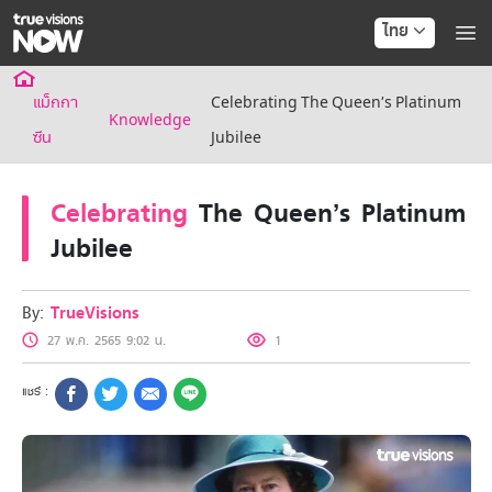
ไทย
แม็กกา
Celebrating The Queen’s Platinum
Knowledge
ซีน
Jubilee
Celebrating
The Queen’s Platinum
Jubilee
By:
TrueVisions
27 พ.ค. 2565 9:02 น.
1