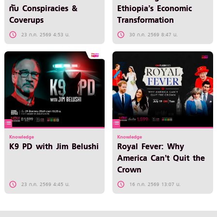
กับ Conspiracies &
Ethiopia’s Economic
Coverups
Transformation
23 ก.ค. 2569 4:53 น.
30 ก.ค. 2569 8:47 น.
Knowledge
Knowledge
K9 PD with Jim Belushi
Royal Fever: Why
America Can’t Quit the
Crown
23 ก.ค. 2569 4:45 น.
16 ก.ค. 2569 13:07 น.