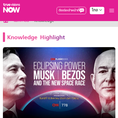
ไทย
ติดต่อเจ้าหน้าที่
True AF2026
แม็กกาซีน
Knowledge
แพ็กเกจ
NOW ENT
Knowledge Highlight
NOW FOOTBALL
NOW SPORTS
NOW BUNDLES
NOW Muay Thai
All Package
Cable
สิทธิพิเศษ
สิทธิพิเศษลูกค้าทรูวิชั่นส์
Showtime
HoReCa
แพ็กเกจสำหรับผู้ประกอบการ
หาร้านร่วมรายการ
FAQs