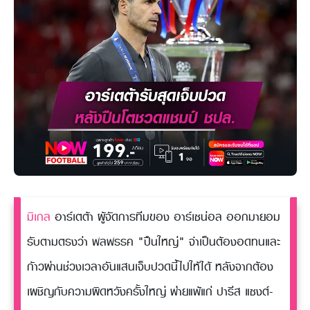
มิเกล
อาร์เตต้า ผู้จัดการทีมของ อาร์เซน่อล ออกมายอม
รับตามตรงว่า พลพรรค "ปืนใหญ่" จำเป็นต้องอดทนและ
ก้าวผ่านช่วงเวลาอันแสนเจ็บปวดนี้ไปให้ได้ หลังจากต้อง
เผชิญกับความผิดหวังครั้งใหญ่ พ่ายแพ้แก่ ปารีส แซงต์-