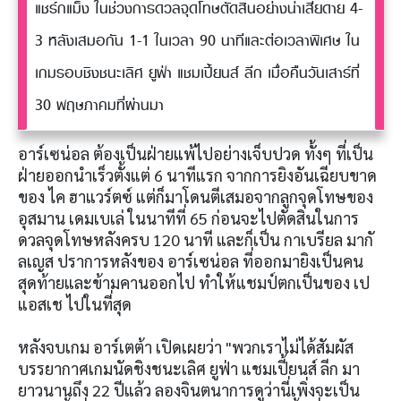
แชร์กแม็ง ในช่วงการดวลจุดโทษตัดสินอย่างน่าเสียดาย 4-
3 หลังเสมอกัน 1-1 ในเวลา 90 นาทีและต่อเวลาพิเศษ ใน
เกมรอบชิงชนะเลิศ ยูฟ่า แชมเปี้ยนส์ ลีก เมื่อคืนวันเสาร์ที่
30 พฤษภาคมที่ผ่านมา
อาร์เซน่อล ต้องเป็นฝ่ายแพ้ไปอย่างเจ็บปวด ทั้งๆ ที่เป็น
ฝ่ายออกนำเร็วตั้งแต่ 6 นาทีแรก จากการยิงอันเฉียบขาด
ของ ไค ฮาแวร์ตซ์ แต่ก็มาโดนตีเสมอจากลูกจุดโทษของ
อุสมาน เดมเบเล่ ในนาทีที่ 65 ก่อนจะไปตัดสินในการ
ดวลจุดโทษหลังครบ 120 นาที และก็เป็น กาเบรียล มากั
ลเญส ปราการหลังของ อาร์เซน่อล ที่ออกมายิงเป็นคน
สุดท้ายและข้ามคานออกไป ทำให้แชมป์ตกเป็นของ เป
แอสเช ไปในที่สุด
หลังจบเกม อาร์เตต้า เปิดเผยว่า "พวกเราไม่ได้สัมผัส
บรรยากาศเกมนัดชิงชนะเลิศ ยูฟ่า แชมเปี้ยนส์ ลีก มา
ยาวนานถึง 22 ปีแล้ว ลองจินตนาการดูว่านี่เพิ่งจะเป็น