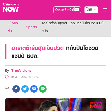
ไทย
ติดต่อเจ้าหน้าที่
True AF2026
แม็กกา
อาร์เตต้ารับสุดเจ็บปวด หลังปืนโตชวดแชมป์
แพ็กเกจ
Sports
NOW ENT
ซีน
ชปล.
NOW SPORTS
NOW BUNDLES
อาร์เตต้ารับสุดเจ็บปวด
หลังปืนโตชวด
NOW Muay Thai
แพ็กเกจทรูวิชันส์นาวทั้งหมด
แชมป์ ชปล.
เคเบิลและจานดาวเทียม
สิทธิพิเศษ
สิทธิพิเศษลูกค้าทรูวิชั่นส์
By:
TrueVisions
Showtime
30 พ.ค. 2569 23:18 น.
HoReCa
แพ็กเกจสำหรับผู้ประกอบการ
หาร้านร่วมรายการ
FAQs