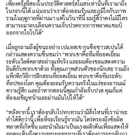
เพียงครั้งที่สองในประวัติศาสตร์สโมสรเท่านั้นที่เรามาถึง
ในรอบนี้ได้ แน่นอนว่าเราต้องยอมรับและภูมิใจกับภาพ
รวมในฤดูกาลที่ผ่านมา แต่ในวินาทีนี้ ผมรู้ดีว่าคงไม่มีใคร
สามารถมาลบเลือนความเจ็บปวดจากการพลาดแชมป์
ออกจากใจไปได้"
เมื่อถูกถามถึงผู้ชนะอย่าง เปแอสเช กุนซือชาวสเปนได้
กล่าวแสดงความชื่นชมว่า "พวกเขาคือทีมที่ยอดเยี่ยม
ระดับเวิลด์คลาสอย่างแท้จริง และผมต้องขอแสดงความ
ยินดีกับพวกเขาด้วย ทั้งคุณภาพส่วนตัวของนักเตะ รวมถึง
แท็กติกวิธีการฝึกสอนที่ยอดเยี่ยม พวกเขาคือทีมระดับ
ท็อปของโลก คุณต้องยอมรับความจริงในแง่ของอารมณ์
ความรู้สึก และถ้าหากตอนนี้คุณกำลังเจ็บปวด คุณก็แค่
ต้องเผชิญหน้าและผ่านมันไปให้ได้"
"หลังจากนี้ เราต้องกลับไปทบทวนว่ามีสิ่งไหนที่เราน่าจะ
ทำได้ดีกว่านี้ เพื่อที่จะเรียนรู้จากมัน ไตร่ตรองถึงข้อผิด
พลาดที่เกิดขึ้น และนำมันมาเป็นแรงผลักดันเพื่อแสดงให้
ทุกคนเห็นถึงความทะเยอทะยานที่เราต้องการจะกลับมา