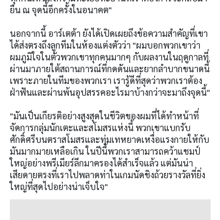
ยืน ณ จุดนี้อีกครั้งในอนาคต"
นอกจากนี้ อาร์เตต้า ยังได้เปิดเผยถึงข้อความสำคัญที่เขา
ได้ส่งตรงถึงลูกทีมในห้องแต่งตัวว่า "ผมบอกพวกเขาว่า
ผมภูมิใจในตัวพวกเขาทุกคนมากๆ กับผลงานในฤดูกาลที่
ผ่านมาภายใต้สถานการณ์ที่กดดันและยากลำบากขนาดนี้
เพราะภายในทีมของพวกเรา เรารู้ดีที่สุดว่าพวกเราต้อง
ฝ่าฟันและผ่านพ้นอุปสรรคอะไรมาบ้างกว่าจะมาถึงจุดนี้"
"มันเป็นเกียรติอย่างสูงสุดในชีวิตของผมที่ได้ทำหน้าที่
จัดการกลุ่มนักเตะและสโมสรแห่งนี้ พวกเขาแบกรับ
ศักดิ์ศรีบนตราสโมสรและทุ่มเทหยาดเหงื่อแรงกายให้กับ
มันมากมายเหลือเกิน ในปีนี้พวกเราสามารถคว้าแชมป์
ใหญ่อย่างพรีเมียร์ลีกมาครองได้สำเร็จแล้ว แต่มันน่า
เสียดายตรงที่เราไปพลาดท่าในเกมนัดชิงถ้วยรางวัลที่ยิ่ง
ใหญ่ที่สุดไปอย่างน่าเจ็บใจ"