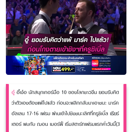
อู๋
อี้เจ๋อ นักสนุกเกอร์มือ 10 ของโลกชาวจีน ยอมรับคิด
ว่าตัวเองต้องแพ้ไปแล้ว ก่อนจะพลิกกลับมาเอาชนะ มาร์ค
อัลเลน 17-16 เฟรม ผ่านเข้าไปชิงชนะเลิศที่ครูซิเบิ้ล เธียร์
เตอร์ พบกับ ฌอน เมอร์ฟี่ เริ่มสตาร์ทเฟรมแรกค่ำวันนี้(3