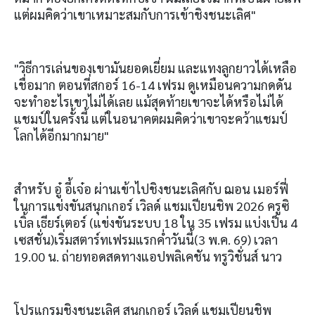
แต่ผมคิดว่าเขาเหมาะสมกับการเข้าชิงชนะเลิศ"
"วิธีการเล่นของเขามันยอดเยี่ยม และแทงลูกยาวได้เหลือ
เชื่อมาก ตอนที่สกอร์ 16-14 เฟรม ดูเหมือนความกดดัน
จะทำอะไรเขาไม่ได้เลย แม้สุดท้ายเขาจะได้หรือไม่ได้
แชมป์ในครั้งนี้ แต่ในอนาคตผมคิดว่าเขาจะคว้าแชมป์
โลกได้อีกมากมาย"
สำหรับ อู๋ อี้เจ๋อ ผ่านเข้าไปชิงชนะเลิศกับ ฌอน เมอร์ฟี่
ในการแข่งขันสนุกเกอร์ เวิลด์ แชมเปียนชิพ 2026 ครูซิ
เบิ้ล เธียร์เตอร์ (แข่งขันระบบ 18 ใน 35 เฟรม แบ่งเป็น 4
เซสชั่น)เริ่มสตาร์ทเฟรมแรกค่ำวันนี้(3 พ.ค. 69) เวลา
19.00 น. ถ่ายทอดสดทางแอปพลิเคชัน ทรูวิชั่นส์ นาว
โปรแกรมชิงชนะเลิศ สนุกเกอร์ เวิลด์ แชมเปียนชิพ