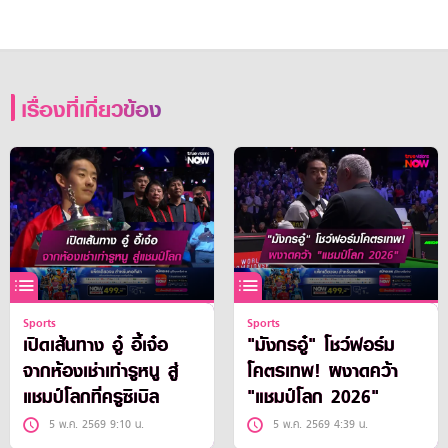
เรื่องที่เกี่ยวข้อง
Sports
Sports
เปิดเส้นทาง อู๋ อี้เจ๋อ
"มังกรอู๋" โชว์ฟอร์ม
จากห้องเช่าเท่ารูหนู สู่
โคตรเทพ! ผงาดคว้า
แชมป์โลกที่ครูซิเบิล
"แชมป์โลก 2026"
5 พ.ค. 2569 9:10 น.
5 พ.ค. 2569 4:39 น.