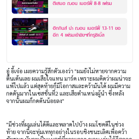
ตีเสมอ ฌอน เมอร์ฟี่ 8-8 เฟรม
ฮิกกินส์ นำ ฌอน เมอร์ฟี่ 13-11 ขอ
อีก 4 เฟรมเข้าชิงฯที่ครูซิเบิ้ล
อู๋ อี้เจ๋อ เผยความรู้สึกตัวเองว่า "ผมยังไม่หายจากความ
ตื่นเต้นเลย ผมเสียใจแทน มาร์ค เพราะผมคิดว่าผมน่าจะ
แพ้ไปแล้ว แต่สุดท้ายก็มีโอกาสและคว้ามันได้ ผมมีความ
กดดันมากในเซสชั่นที่2 และเสียตำแหน่งผู้นำ ซึ่งหลัง
จากนั้นผมก็กดดันน้อยลง"
"มีช่วงที่ผมเล่นได้ดีและพลาดไปบ้าง ผมโชคดีในช่วง
ท้าย จากนี้จะทุ่มเททุกอย่างในรอบชิงชนะเลิศเพื่อคว้า