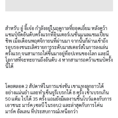
สำหรับ อู๋ อี้เจ๋อ กำลังอยู่ในฤดูกาลที่ยอดเยี่ยม หลังคว้า
แชมป์จัดอันดับครั้งแรกที่อินเตอร์เนชั่นแนลแชมเปี้ยน
ชิพ เมื่อเดือนพฤศจิกายนที่ผ่านมา จากนั้นก็ผ่านเข้าถึง
รอบรองชนะเลิศรายการระดับมาสเตอร์สในการลงเล่น
ครั้งแรก จนสามารถไต่ขึ้นมาอยู่ท็อปเทนของโลก และมี
โอกาสที่จะทะยานถึงอันดับ 4 หากสามารถคว้าแชมป์ครั้ง
นี้ได้
โดยตลอด 2 สัปดาห์ในการแข่งขัน เขาแทงลูกยาวได้
อย่างแม่นยำ และทำเซ็นจูรีเบรกได้ 8 ครั้ง เข้าเบรกเกิน
50 แต้ม ไปได้ 35 ครั้ง แถมยังมีผลงานชิ้นโบว์แดงกับการ
เอาชนะ มาร์ค เซลบี ในรอบ2 และล่าสุดกับการโค่น
มาร์ค อัลเลน ที่ประสบการณ์เหนือกว่า