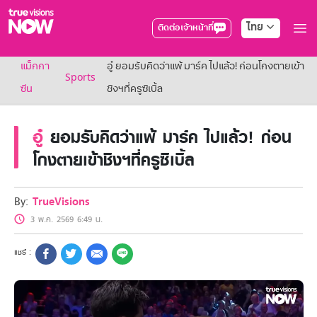
ไทย
ติดต่อเจ้าหน้าที่
True AF2026
แม็กกา
อู๋ ยอมรับคิดว่าแพ้ มาร์ค ไปแล้ว! ก่อนโกงตายเข้า
แพ็กเกจ
Sports
NOW ENT
ซีน
ชิงฯที่ครูซิเบิ้ล
NOW SPORTS
NOW BUNDLES
อู๋
ยอมรับคิดว่าแพ้ มาร์ค ไปแล้ว! ก่อน
NOW Muay Thai
แพ็กเกจทรูวิชันส์นาวทั้งหมด
โกงตายเข้าชิงฯที่ครูซิเบิ้ล
เคเบิลและจานดาวเทียม
สิทธิพิเศษ
สิทธิพิเศษลูกค้าทรูวิชั่นส์
By:
TrueVisions
Showtime
3 พ.ค. 2569 6:49 น.
HoReCa
แพ็กเกจสำหรับผู้ประกอบการ
หาร้านร่วมรายการ
FAQs