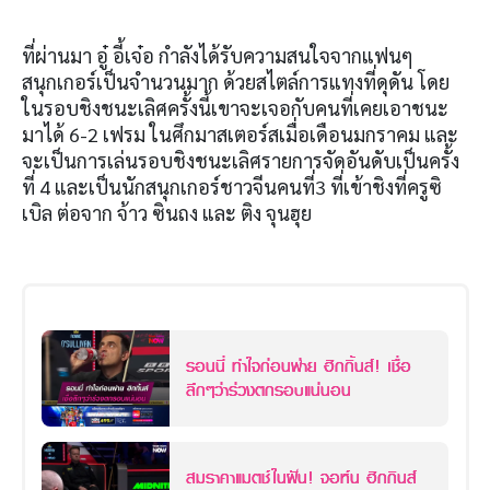
ที่ผ่านมา อู๋ อี้เจ๋อ กำลังได้รับความสนใจจากแฟนๆ
สนุกเกอร์เป็นจำนวนมาก ด้วยสไตล์การแทงที่ดุดัน โดย
ในรอบชิงชนะเลิศครั้งนี้เขาจะเจอกับคนที่เคยเอาชนะ
มาได้ 6-2 เฟรม ในศึกมาสเตอร์สเมื่อเดือนมกราคม และ
จะเป็นการเล่นรอบชิงชนะเลิศรายการจัดอันดับเป็นครั้ง
ที่ 4 และเป็นนักสนุกเกอร์ชาวจีนคนที่3 ที่เข้าชิงที่ครูซิ
เบิล ต่อจาก จ้าว ซินถง และ ติง จุนฮุย
รอนนี่ ทำใจก่อนพ่าย ฮิกกิ้นส์! เชื่อ
ลึกๆว่าร่วงตกรอบแน่นอน
สมราคาแมตช์ในฝัน! จอห์น ฮิกกินส์