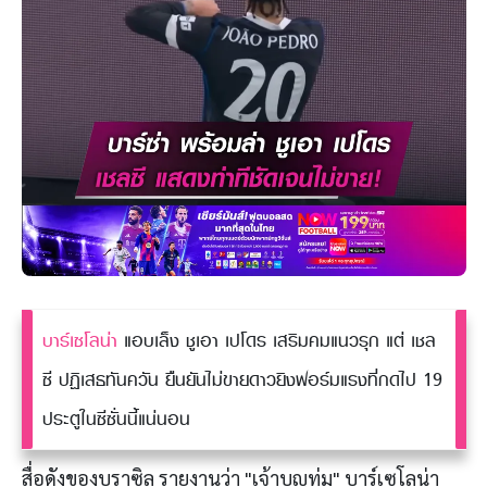
บาร์เซโลน่า
แอบเล็ง ชูเอา เปโดร เสริมคมแนวรุก แต่ เชล
ซี ปฏิเสธทันควัน ยืนยันไม่ขายดาวยิงฟอร์มแรงที่กดไป 19
ประตูในซีซั่นนี้แน่นอน
สื่อดังของบราซิล รายงานว่า "เจ้าบุญทุ่ม" บาร์เซโลน่า