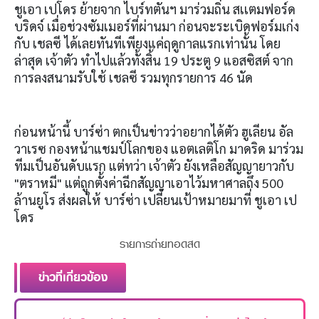
ชูเอา เปโดร ย้ายจาก ไบร์ทตันฯ มาร่วมถิ่น สเเตมฟอร์ด
บริดจ์ เมื่อช่วงซัมเมอร์ที่ผ่านมา ก่อนจะระเบิดฟอร์มเก่ง
กับ เชลซี ได้เลยทันทีเพียงแค่ฤดูกาลแรกเท่านั้น โดย
ล่าสุด เจ้าตัว ทำไปแล้วทั้งสิ้น 19 ประตู 9 แอสซิสต์ จาก
การลงสนามรับใช้ เชลซี รวมทุกรายการ 46 นัด
ก่อนหน้านี้ บาร์ซ่า ตกเป็นข่าวว่าอยากได้ตัว ฮูเลียน อัล
วาเรซ กองหน้าแชมป์โลกของ แอตเลติโก มาดริด มาร่วม
ทีมเป็นอันดับแรก แต่ทว่า เจ้าตัว ยังเหลือสัญญายาวกับ
"ตราหมี" แต่ถูกตั้งค่าฉีกสัญญาเอาไว้มหาศาลถึง 500
ล้านยูโร ส่งผลให้ บาร์ซ่า เปลี่ยนเป้าหมายมาที่ ชูเอา เป
โดร
รายการถ่ายทอดสด
ข่าวที่เกี่ยวข้อง