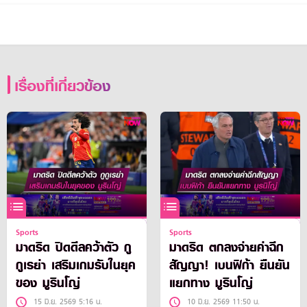
เรื่องที่เกี่ยวข้อง
Sports
Sports
มาดริด ปิดดีลคว้าตัว กู
มาดริด ตกลงจ่ายค่าฉีก
กูเรย่า เสริมเกมรับในยุค
สัญญา! เบนฟิก้า ยืนยัน
ของ มูรินโญ่
แยกทาง มูรินโญ่
15 มิ.ย. 2569 5:16 น.
10 มิ.ย. 2569 11:50 น.