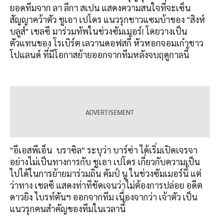
ยอดทีมจาก ลา ลีกา สเปน แสดงความสนใจที่จะเซ็น
สัญญาคว้าตัว ชูเอา เปโดร แนวรุกชาวแซมบ้าของ "สิงห์
บลูส์" เชลซี มาร่วมทัพในช่วงซัมเมอร์! โดยวางเป็น
ตัวแทนของ โรเบิร์ต เลวานดอฟสกี้ หัวหอกจอมเก๋าชาว
โปแลนด์ ที่มีโอกาสย้ายออกจากทีมหลังจบฤดูกาลนี้
"อีเอสพีเอ็น บราซิล" ระบุว่า บาร์ซ่า ได้เริ่มเปิดเจรจา
อย่างไม่เป็นทางการกับ ชูเอา เปโดร เกี่ยวกับความเป็น
ไปได้ในการย้ายมาร่วมถิ่น คัมป์ นู ในช่วงซัมเมอร์นี้ แต่
ว่าทาง เชลซี แสดงท่าทีชัดเจนว่าไม่ต้องการปล่อย อดีต
ดาวยิง ไบรท์ตันฯ ออกจากทีม เนื่องจากว่า เจ้าตัว เป็น
แนวรุกคนสำคัญของทีมในเวลานี้