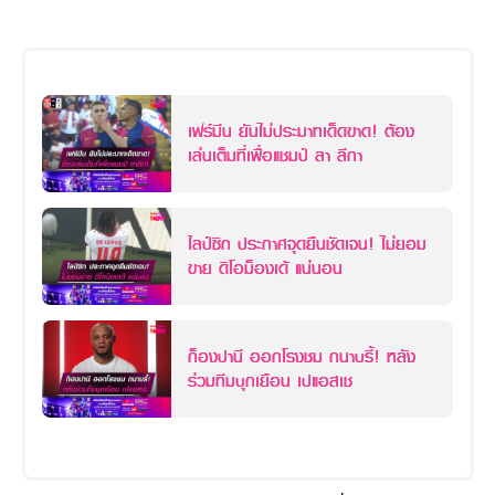
เฟร์มีน ยันไม่ประมาทเด็ดขาด! ต้อง
เล่นเต็มที่เพื่อแชมป์ ลา ลีกา
ไลป์ซิก ประกาศจุดยืนชัดเจน! ไม่ยอม
ขาย ดิโอม็องเด้ แน่นอน
ก็องปานี ออกโรงชม กนาบรี้! หลัง
ร่วมทีมบุกเยือน เปแอสเช