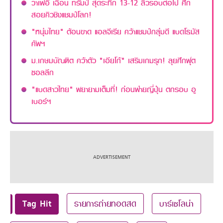
วาเฟอี เฉือน ทรัมป์ สุดระทึก 13-12 ลิ่วรอบต่อไป ศึก
สอยคิวชิงแชมป์โลก!
"หนุ่มไทย" ต้อนขาด แอลจีเรีย คว้าแชมป์กลุ่มดี แบดโธมัส
คัพฯ
ม.เกษมบัณฑิต คว้าตัว "เอียโก้" เสริมเกมรุก! ลุยศึกฟุต
ซอลลีก
"แบดสาวไทย" พยายามเต็มที่! ก่อนพ่ายญี่ปุ่น ตกรอบ อู
เบอร์ฯ
Tag Hit
รายการถ่ายทอดสด
บาร์เซโลน่า