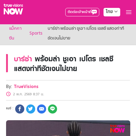
ไทย
ติดต่อเจ้าหน้าที่
True AF2026
แม็กกา
บาร์ซ่า พร้อมล่า ชูเอา เปโดร เชลซี แสดงท่าที
แพ็กเกจ
Sports
NOW ENT
ซีน
ชัดเจนไม่ขาย
NOW SPORTS
NOW BUNDLES
บาร์ซ่า
พร้อมล่า ชูเอา เปโดร เชลซี
NOW Muay Thai
แพ็กเกจทรูวิชันส์นาวทั้งหมด
แสดงท่าทีชัดเจนไม่ขาย
เคเบิลและจานดาวเทียม
สิทธิพิเศษ
สิทธิพิเศษลูกค้าทรูวิชั่นส์
By:
TrueVisions
Showtime
2 พ.ค. 2569 8:37 น.
HoReCa
แพ็กเกจสำหรับผู้ประกอบการ
หาร้านร่วมรายการ
FAQs