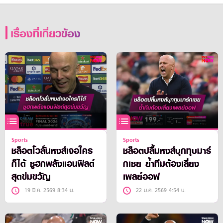
เรื่องที่เกี่ยวข้อง
Sports
Sports
ชล็อตโวลั่นหงส์เจอใคร
ชล็อตปลื้มหงส์บุกทุบมาร์
ก็ได้ ซูฮกพลังแอนฟิลด์
กเซย ย้ำทีมต้องเลี่ยง
สุดข่มขวัญ
เพลย์ออฟ
19 มี.ค. 2569 8:34 น.
22 ม.ค. 2569 4:54 น.