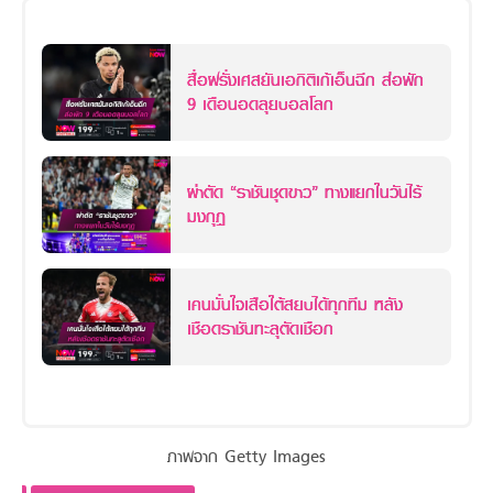
สื่อฝรั่งเศสยันเอกิติเก้เอ็นฉีก ส่อพัก
9 เดือนอดลุยบอลโลก
ผ่าตัด “ราชันชุดขาว” ทางแยกในวันไร้
มงกุฎ
เคนมั่นใจเสือใต้สยบได้ทุกทีม หลัง
เชือดราชันทะลุตัดเชือก
ภาพจาก Getty Images