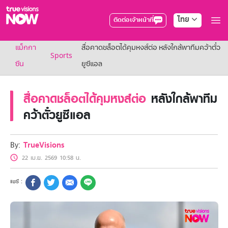
ไทย
ติดต่อเจ้าหน้าที่
True AF2026
แม็กกา
สื่อคาดชล็อตได้คุมหงส์ต่อ หลังใกล้พาทีมคว้าตั๋ว
แพ็กเกจ
Sports
NOW ENT
ซีน
ยูซีแอล
NOW SPORTS
NOW BUNDLES
สื่อคาดชล็อตได้คุมหงส์ต่อ
หลังใกล้พาทีม
NOW Muay Thai
แพ็กเกจทรูวิชันส์นาวทั้งหมด
คว้าตั๋วยูซีแอล
เคเบิลและจานดาวเทียม
สิทธิพิเศษ
สิทธิพิเศษลูกค้าทรูวิชั่นส์
By:
TrueVisions
Showtime
22 เม.ย. 2569 10:58 น.
HoReCa
แพ็กเกจสำหรับผู้ประกอบการ
หาร้านร่วมรายการ
FAQs