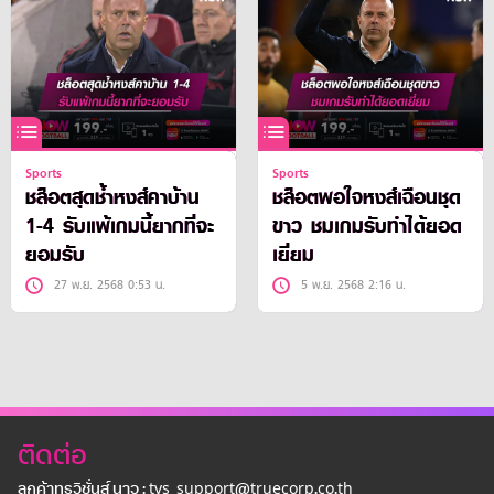
Sports
Sports
ชล็อตสุดช้ำหงส์คาบ้าน
ชล็อตพอใจหงส์เฉือนชุด
1-4 รับแพ้เกมนี้ยากที่จะ
ขาว ชมเกมรับทำได้ยอด
ยอมรับ
เยี่ยม
27 พ.ย. 2568 0:53 น.
5 พ.ย. 2568 2:16 น.
ติดต่อ
ลูกค้าทรูวิชั่นส์ นาว : tvs_support@truecorp.co.th