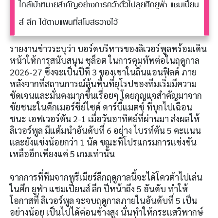
ใกล้เป้าหมายสำคัญอย่างการคว้าตั๋วไปลุยศึกยูฟ่า แชมเปี้ยน
ส์ ลีก ได้ตามแผนที่สโมสรวางไว้
รายงานข่าวระบุว่า บอร์ดบริหารของลิเวอร์พูลพร้อมเดิน
หน้าให้การสนับสนุน ชล็อต ในการคุมทัพต่อในฤดูกาล
2026-27 ซึ่งจะเป็นปีที่ 3 ของเขาในถิ่นแอนฟิลด์ ภาย
หลังจากที่สถานการณ์ลุ้นพื้นที่ยุโรปของทีมเริ่มมีความ
ชัดเจนและมั่นคงมากขึ้นเรื่อยๆ โดยกุญแจสำคัญมาจาก
ชัยชนะในศึกเมอร์ซี่ย์ไซด์ ดาร์บี้แมตช์ ที่บุกไปเฉือน
ชนะ เอฟเวอร์ตัน 2-1 เมื่อวันอาทิตย์ที่ผ่านมา ส่งผลให้
ลิเวอร์พูล มีแต้มนำอันดับที่ 6 อย่าง ไบรท์ตัน 5 คะแนน
และยังแข่งน้อยกว่า 1 นัด ขณะที่โปรแกรมการแข่งขัน
เหลืออีกเพียงแค่ 5 เกมเท่านั้น
จากการที่ทีมจากพรีเมียร์ลีกฤดูกาลนี้จะได้โควต้าไปเล่น
ในศึก ยูฟ่า แชมเปี้ยนส์ ลีก ปีหน้าถึง 5 อันดับ ทำให้
โอกาสที่ ลิเวอร์พูล จะจบฤดูกาลภายในอันดับที่ 5 เป็น
อย่างน้อย เป็นไปได้ค่อนข้างสูง นั่นทำให้กระแสวิพากษ์