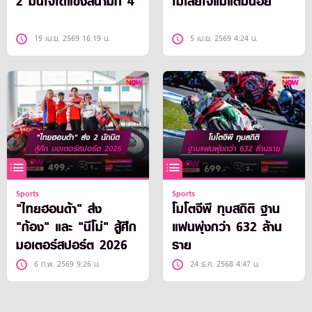
2 มั่นใจได้แข่งสนามที่ 4
ไม่เสียใจแม้แต้มน้อย
19 เม.ย. 2569 16:19 น.
5 เม.ย. 2569 4:24 น.
Sports
Sports
"ไทยฮอนด้า" ส่ง
โมโตจีพี ทุบสถิติ ฐาน
"ก้อง" และ "นีโม่" สู้ศึก
แฟนพุ่งกว่า 632 ล้าน
มอเตอร์สปอร์ต 2026
ราย
6 ก.พ. 2569 9:26 น.
24 ธ.ค. 2568 4:47 น.