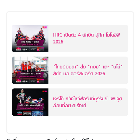
HRC เปิดตัว 4 นักบิด สู้ศึก โมโตจีพี
2026
"ไทยฮอนด้า" ส่ง "ก้อง" และ "นีโม่"
สู้ศึก มอเตอร์สปอร์ต 2026
ซาร์โก้ หวังโชว์ฟอร์มที่บุรีรัมย์ เผยจุด
อ่อนที่อยากเร่งแก้