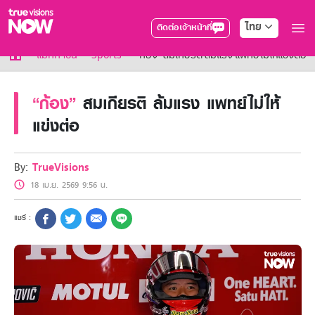
ไทย
ติดต่อเจ้าหน้าที่
True AF2026
แม็กกาซีน
Sports
“ก้อง” สมเกียรติ ล้มแรง แพทย์ไม่ให้แข่งต่อ
แพ็กเกจ
NOW ENT
“ก้อง”
สมเกียรติ ล้มแรง แพทย์ไม่ให้
NOW SPORTS
แข่งต่อ
NOW BUNDLES
NOW Muay Thai
แพ็กเกจทรูวิชันส์นาวทั้งหมด
By:
TrueVisions
เคเบิลและจานดาวเทียม
สิทธิพิเศษ
18 เม.ย. 2569 9:56 น.
สิทธิพิเศษลูกค้าทรูวิชั่นส์
Showtime
HoReCa
แพ็กเกจสำหรับผู้ประกอบการ
หาร้านร่วมรายการ
FAQs