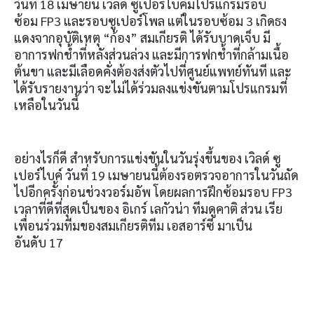
วันที่
18
เมษายน เวิลด์ ซูเปอร์ไบค์มีโปรแกรมรอบ
ซ้อม
FP3
และรอบซูเปอร์โพล แต่ในรอบซ้อม
3
เกิดธง
แดงจากอุบัติเหตุ “ก้อง” สมเกียรติ ได้รับบาดเจ็บ มี
อาการฟกช้ำที่หลังส่วนล่วง และมีการฟกช้ำที่กล้ามเนื้อ
ต้นขา และมีเลือดคั่งต้องส่งตัวไปที่ศูนย์แพทย์ทันที และ
ได้รับรายงานว่า จะไม่ได้ร่วมลงแข่งขันตามโปรแกรมที่
เหลือในวันนี้
อย่างไรก็ดี สำหรับการแข่งขันในวันรุ่งขึ้นของ เวิลด์ ซู
เปอร์ไบค์ วันที่
19
เมษายนนี้ต้องรอตรวจอาการในวันถัด
ไปอีกครั้งก่อนช่วงวอร์มอัพ โดยผลการฝึกซ้อมรอบ
FP3
เวลาที่ดีที่สุดเป็นของ อิเกร์ เลกัวน่า ทีมดูคาติ ส่วน เรีย
เพื่อนร่วมทีมของสมเกียรติทีม เอสอาร์ซี มาเป็น
อันดับ
17