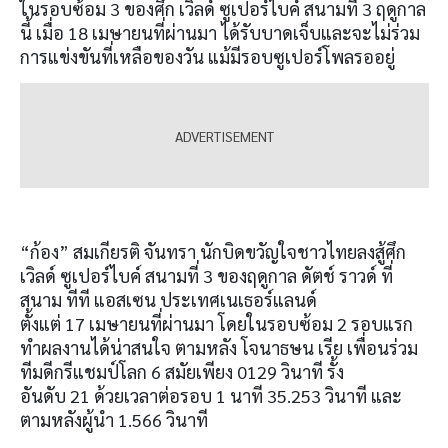
ในรอบซ้อม
3
ของศึก เวิลด์ ซูเปอร์ไบค์ สนามที่
3
ฤดูกาล
นี้ เมื่อ
18
เมษายนที่ผ่านมา ได้รับบาดเจ็บและจะไม่ร่วม
การแข่งขันที่เหลือของวัน แม้มีรอบซูเปอร์โพลรออยู่
“
ก้อง” สมเกียรติ จันทรา นักบิดขวัญใจชาวไทยลงสู้ศึก
เวิลด์ ซูเปอร์ไบค์ สนามที่
3
ของฤดูกาล ดัตช์ ราวด์ ที่
สนาม ทีที แอสเซน ประเทศเนเธอร์แลนด์
ตั้งแต่
17
เมษายนที่ผ่านมา โดยในรอบซ้อม
2
รอบแรก
ทำผลงานได้น่าสนใจ ตามหลัง โจนาธษน เรีย เพื่อนร่วม
ทีมดีกรีแชมป์โลก
6
สมัยเพียง
0129
วินาที
รั้ง
อันดับ 21 ด้วยเวลาต่อรอบ 1 นาที 35.253 วินาที
และ
ตามหลังผู้นำ
1.566
วินาที