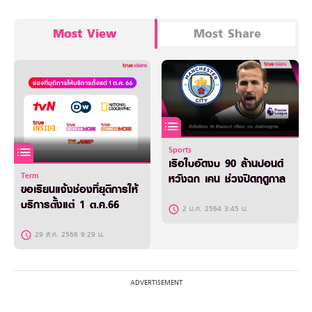
Most View
Most Share
Sports
เรือใบอัดงบ 90 ล้านปอนด์
Term
หวังฉก เคน ช่วงปิดฤดูกาล
ขอเรียนแจ้งช่องที่ยุติการให้
บริการตั้งแต่ 1 ต.ค.66
2 ม.ค. 2564 3:45 น.
29 ส.ค. 2566 9:29 น.