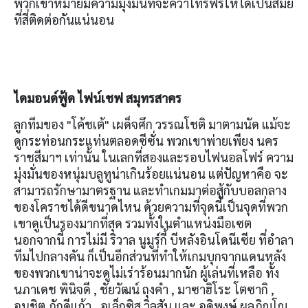
พวกเขาหมายมีความมุ่งมั่นที่จะคว้าโทรฟรี่ให้ได้เป็นสมัย
ที่สี่ติดต่อกันแน่นอน
ไดมอนด์ฟู้ด ไฟน์เชฟ สมุทรสาคร
ลูกทีมของ "โค้ชเต้" เผด็จศึก วรรณโชติ มาตามนัด แม้จะ
ดูกระท่อนกระแท่นตลอดซีซั่น พวกเขาพ่ายเพียง นคร
ราชสีมาฯ เท่านั้น ในเลกที่สองและรอบไฟนอลโฟร์ ความ
มุ่งมั่นของหนุ่มบลูทูน่าเกินร้อยแน่นอน แต่ปัญหาคือ จะ
สามารถรักษามาตรฐาน และทำเกมมาต่อสู้กับบอลกลาง
ของโคราชได้ดีขนาดไหน ด้วยความที่จุดนี้เป็นจุดที่พวก
เขาดูเป็นรองมากที่สุด รวมทั้งในตำแหน่งมือเซต
นอกจากนี้ การไม่มี ริวาล นูมูร์กี้ บีหลังอินโดนีเซีย ที่อำลา
ทีมไปกลางคัน ก็เป็นอีกส่วนที่ทำให้เกมบุกจากแดนหลัง
ของพวกเขาน่าจะดูไม่เร่าร้อนมากนัก ผู้เล่นที่เหลือ ทั้ง
นภาเดช พินิจดี , ชัยวัฒน์ ถุงคำ , มาซาฮิโระ โตซากิ ,
อนุชิต ภักดีแก้ว , อเล็กซิส วิลสัน และ อดิพงษ์ ผลภิญโญ