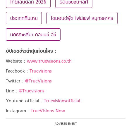
ไทยแลนด์ลีก 2026
รอบชิงชนะเลิศ
ประเภททีมชาย
ไดมอนด์ฟู้ด ไฟน์เชฟ สมุทรสาคร
นครราชสีมา คิวมินซี วีซี
อัปเดตข่าวล่าสุดก่อนใคร :
Website :
www.truevisions.co.th
Facebook :
Truevisions
Twitter :
@TrueVisions
Line :
@Truevisions
Youtube official :
Truevisionsofficial
Instagram :
TrueVisions Now