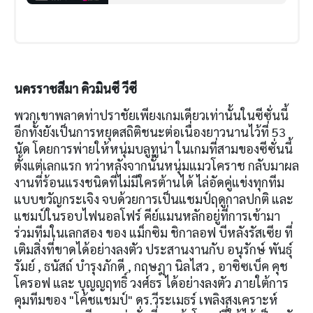
นครราชสีมา คิวมินซี วีซี
พวกเขาพลาดท่าปราชัยเพียงเกมเดียวเท่านั้นในซีซั่นนี้
อีกทั้งยังเป็นการหยุดสถิติชนะต่อเนื่องยาวนานไว้ที่ 53
นัด โดยการพ่ายให้หนุ่มบลูทูน่า ในเกมที่สามของซีซั่นนี้
ตั้งแต่เลกแรก ทว่าหลังจากนั้นหนุ่มแมวโคราช กลับมาผล
งานที่ร้อนแรงชนิดที่ไม่มีใครต้านได้ ไล่อัดคู่แข่งทุกทีม
แบบขวัญกระเจิง จบด้วยการเป็นแชมป์ฤดูกาลปกติ และ
แชมป์ในรอบไฟนอลโฟร์ คีย์แมนหลักอยู่ที่การเข้ามา
ร่วมทีมในเลกสอง ของ แม็กซิม ชิกาลอฟ บีหลังรัสเซีย ที่
เติมสิ่งที่ขาดได้อย่างลงตัว ประสานงานกับ อนุรักษ์ พันธุ์
รัมย์ , ธนัสถ์ บำรุงภักดี , กฤษฎา นิลไสว , อาซิซเบ็ค คุช
โครอฟ และ บุญญฤทธิ์ วงศ์ธร ได้อย่างลงตัว ภายใต้การ
คุมทีมของ "โค้ชแชมป์" ดร.วีระเมธร์ เพลิงสงเคราะห์