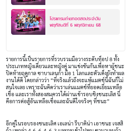
โปรแกรมถ่ายทอดสดประจำวัน
พฤหัสบดีที่ 6 พฤศจิกายน 68
รายการนี้เป็นรายการที่รวบรวมมือวางระดับท็อป
8
ทั้ง
ประเภทหญิงเดี่ยวและหญิงคู่ มาแข่งขันกันเพื่อหาผู้ชนะ
ปิดท้ายฤดูกาล ซาบาเลนก้า มือ
1
โลกและตัวเต็งยังทำผล
งานได้ดี โดยกล่าวว่า “ที่จริงแล้วถึงจะแพ้แมตช์นี้ฉันก็ไม่
สนใจเลย เพราะฉันคิดว่าเราเล่นแมตช์ที่ยอดเยี่ยมเหลือ
เชื่อ และเราทั้งสองสมควรได้ผ่านเข้ารอบชิงชนะเลิส นี่
คือการต่อสู้อันเหลือเชื่อและฉันดีใจจริงๆ ที่ชนะ”
อีกคู่ในรอบรองชนะเลิศ เอเลน่า รีบาคิน่า เอาชนะ เจสสิ
ก้า เพกูล่า
4-6, 6-4, 6-3
และจะเข้าไปพบ ซาบาเลนก้า