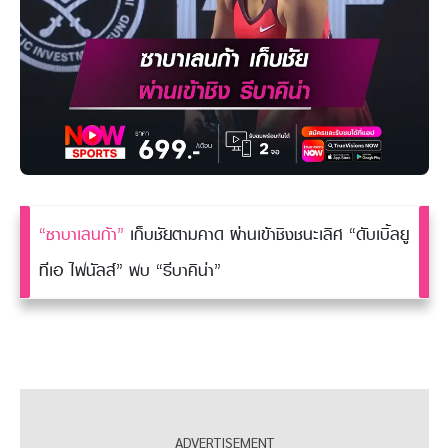
“ซาบาเลนก้า”
เก็บชัยตามคาด ผ่านเข้าชิงชนะเลิศ “ดับเบิ้ลยู
ทีเอ ไฟนัลส์” พบ “รีบาคิน่า”