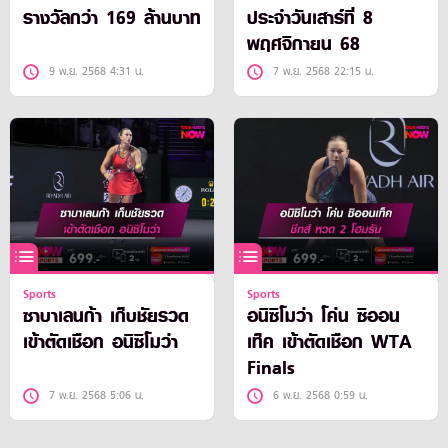
รางวัลกว่า 169 ล้านบาท
ประจำวันเสาร์ที่ 8
พฤศจิกายน 68
9 พ.ย. 2568 4:31 น.
7 พ.ย. 2568 22:15 น.
Sports
Sports
ซาบาเลนก้า เก็บชัยรวด
อนิซิโมว่า โค่น ซิออน
เข้าตัดเชือก อนิซิโมว่า
เท็ค เข้าตัดเชือก WTA
Finals
7 พ.ย. 2568 5:06 น.
6 พ.ย. 2568 0:59 น.