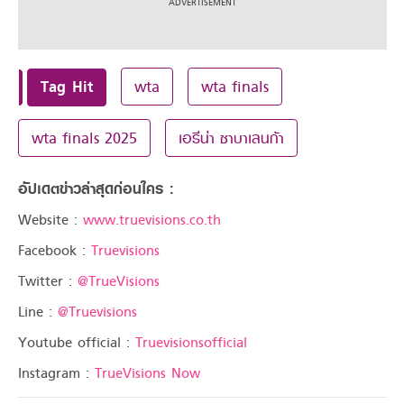
Tag Hit
wta
wta finals
wta finals 2025
เอรีน่า ซาบาเลนก้า
อัปเดตข่าวล่าสุดก่อนใคร :
Website :
www.truevisions.co.th
Facebook :
Truevisions
Twitter :
@TrueVisions
Line :
@Truevisions
Youtube official :
Truevisionsofficial
Instagram :
TrueVisions Now