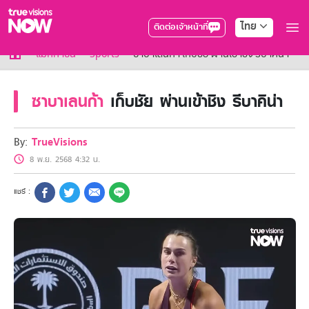
ไทย
ติดต่อเจ้าหน้าที่
True AF2026
แม็กกาซีน
Sports
ซาบาเลนก้า เก็บชัย ผ่านเข้าชิง รีบาคิน่า
แพ็กเกจ
NOW ENT
ซาบาเลนก้า
เก็บชัย ผ่านเข้าชิง รีบาคิน่า
NOW SPORTS
NOW BUNDLES
NOW Muay Thai
By:
TrueVisions
แพ็กเกจทรูวิชันส์นาวทั้งหมด
8 พ.ย. 2568 4:32 น.
เคเบิลและจานดาวเทียม
สิทธิพิเศษ
สิทธิพิเศษลูกค้าทรูวิชั่นส์
Showtime
HoReCa
แพ็กเกจสำหรับผู้ประกอบการ
หาร้านร่วมรายการ
FAQs