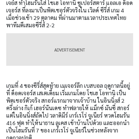
เจย์ส ทำโฮมรันใส่ โชเฮ โอทานิ ซูเปอร์สตาร์ แอลเอ ด็อด
เจอร์ส ที่ลงมาเป็นพิตเชอร์ตัวจริงใน เวิลด์ ซีรี่ส์ เกม
4
เมื่อช่วงเช้า
29
ตุลาคม ที่ผ่านมาตามเวลาประเทศไทย
พาทีมตีเสมอซีรี่ส์
2-2
เกมที่
4
ของซีรี่ส์สุดท้าย เมเจอร์ลีก เบสบอล ฤดูกาลนี้อยู่
ที่ ด็อดเจอร์ส เสเตเดี้ยม เริ่มเกมโดย โชเฮ โอทานิ เป็น
พิตเชอร์ตัวจริง สกอร์แรกมาจากเจ้าบ้าน ในอินนิ่งส์
2
ครึ่งล่าง กิเก้ เฮอร์นันเดซ ทำฟลายให้ แม็กซ์ มันซี่ สกอร์
แต่ในอินนิ่งส์ถัดไป วลาดิมีร์ เกร์เรโร่ จูเนียร์ หวดโฮมรัน
416
ฟุต ทำให้นาธาน ลูเคส เข้าบ้านไปด้วย และออกนำ
เป็นโฮมรันที่
7
ของ เกร์เรโร่ จูเนียร์ในช่วงหลังจาก
ฤดูกาลปกติ