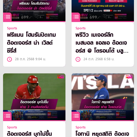
Sports
Sports
ฟรีแมน โฮมรันปิดเกม
พรีวิว เมเจอร์ลีก
ด็อดเจอร์ส นำ เวิลด์
เบสบอล แอลเอ ด็อดเจ
ซีรี่ส์
อร์ส @ โตรอนโต้ บลู
เจย์ส
28 ต.ค. 2568 9:04 น.
24 ต.ค. 2568 6:58 น.
Sports
Sports
ด็อดเจอร์ส บุกไม่ขึ้น
โอทานิ หยุดสถิติ ด็อดเจ