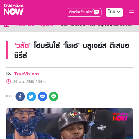
ไทย
ติดต่อเจ้าหน้าที่
True AF2026
แม็กกาซีน
Sports
‘วลัด’ โฮมรันใส่ ‘โชเฮ’ บลูเจย์ส ตีเสมอซีรี่ส์
แพ็กเกจ
NOW ENT
‘วลัด’
โฮมรันใส่ ‘โชเฮ’ บลูเจย์ส ตีเสมอ
NOW SPORTS
ซีรี่ส์
NOW BUNDLES
NOW Muay Thai
แพ็กเกจทรูวิชันส์นาวทั้งหมด
By:
TrueVisions
เคเบิลและจานดาวเทียม
สิทธิพิเศษ
29 ต.ค. 2568 4:34 น.
สิทธิพิเศษลูกค้าทรูวิชั่นส์
Showtime
HoReCa
แพ็กเกจสำหรับผู้ประกอบการ
หาร้านร่วมรายการ
FAQs