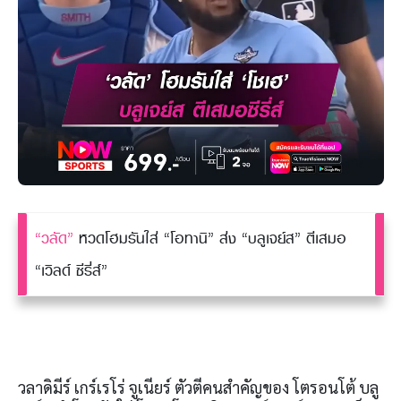
“วลัด”
หวดโฮมรันใส่ “โอทานิ” ส่ง “บลูเจย์ส” ตีเสมอ
“เวิลด์ ซีรี่ส์”
วลาดิมีร์ เกร์เรโร่ จูเนียร์ ตัวตีคนสำคัญของ โตรอนโต้ บลู