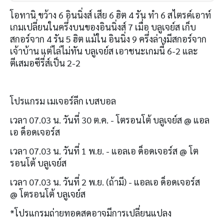
โอทานิ ขว้าง
6
อินนิ่งส์ เสีย
6
ฮิต
4
รัน ทำ
6
สไตรค์เอาท์
เกมเปลี่ยนในครึ่งบนของอินนิ่งส์
7
เมื่อ บลูเจย์ส เก็บ
สกอร์จาก
4
รัน
5
ฮิต แม้ใน อินนิ่ง
9
ครึ่งล่างมีสกอร์จาก
เจ้าบ้าน แต่ไล่ไม่ทัน บลูเจย์ส เอาชนะเกมนี้
6-2
และ
ตีเสมอซีรี่ส์เป็น
2-2
โปรแกรม เมเจอร์ลีก เบสบอล
เวลา
07.03
น
.
วันที่
30
ต
.
ค
. -
โตรอนโต้ บลูเจย์ส
@
แอล
เอ ด็อดเจอร์ส
เวลา
07.03
น
.
วันที่
1
พ
.
ย
. -
แอลเอ ด็อดเจอร์ส
@
โต
รอนโต้ บลูเจย์ส
เวลา
07.03
น
.
วันที่
2
พ
.
ย
. (
ถ้ามี
) -
แอลเอ ด็อดเจอร์ส
@
โตรอนโต้ บลูเจย์ส
*
โปรแกรมถ่ายทอดสดอาจมีการเปลี่ยนแปลง