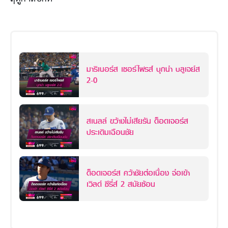
มาริเนอร์ส เซอร์ไพรส์ บุกนำ บลูเจย์ส
2-0
สเนลล์ ขว้างไม่เสียรัน ด็อดเจอร์ส
ประเดิมเฉือนชัย
ด็อดเจอร์ส คว้าชัยต่อเนื่อง จ่อเข้า
เวิลด์ ซีรี่ส์ 2 สมัยซ้อน