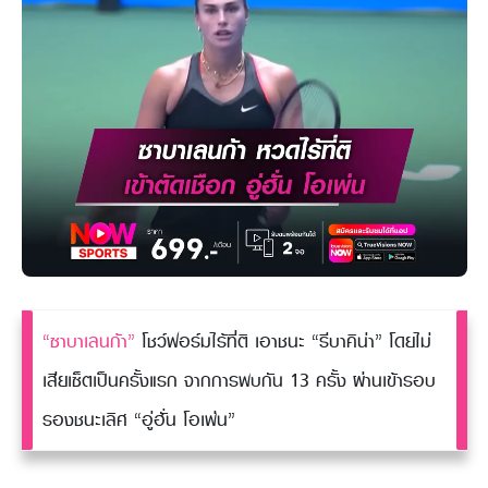
“ซาบาเลนก้า”
โชว์ฟอร์มไร้ที่ติ เอาชนะ “รีบาคิน่า” โดยไม่
เสียเซ็ตเป็นครั้งแรก จากการพบกัน 13 ครั้ง ผ่านเข้ารอบ
รองชนะเลิศ “อู่ฮั่น โอเพ่น”