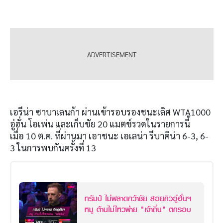
เอรีน่า ซาบาเลนก้า ผ่านเข้ารอบรองชนะเลิศ
WTA1000
อู่ฮั่น โอเพ่น และเก็บชัย
20
แมตช์รวดในรายการนี้
เมื่อ
10
ต
.
ค
.
ที่ผ่านมา เอาชนะ เอเลน่า รีบาคิน่า
6-3, 6-
3
ในการพบกันครั้งที่
13
ทรัมป์ ไม่พลาดคว้าชัย สอยคิวอู่ฮั่นฯ
หมู ต้านไม่ไหวพ่าย "เจ้าถิ่น" ตกรอบ