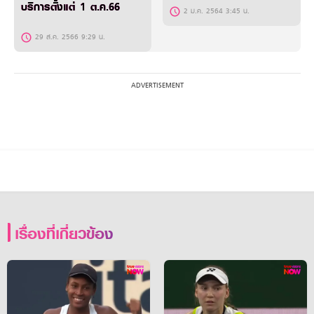
บริการตั้งแต่ 1 ต.ค.66
2 ม.ค. 2564 3:45 น.
29 ส.ค. 2566 9:29 น.
เรื่องที่เกี่ยวข้อง