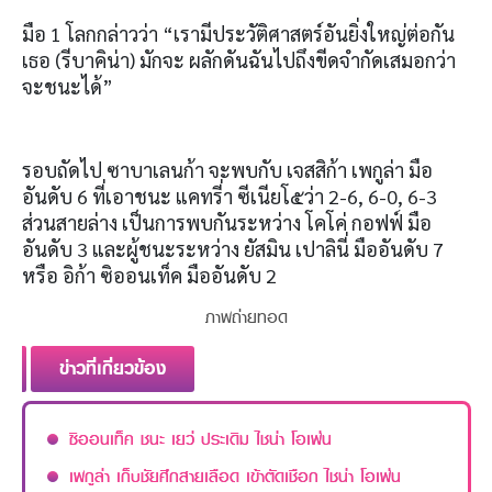
มือ
1
โลกกล่าวว่า “เรามีประวัติศาสตร์อันยิ่งใหญ่ต่อกัน
เธอ
(
รีบาคิน่า
)
มักจะ ผลักดันฉันไปถึงขีดจำกัดเสมอกว่า
จะชนะได้”
รอบถัดไป ซาบาเลนก้า จะพบกับ เจสสิก้า เพกูล่า มือ
อันดับ
6
ที่เอาชนะ แคทรี่า ซีเนียโ๕ว่า
2-6, 6-0, 6-3
ส่วนสายล่าง เป็นการพบกันระหว่าง โคโค่ กอฟฟ์ มือ
อันดับ
3
และผู้ชนะระหว่าง ยัสมิน เปาลินี่ มืออันดับ
7
หรือ อิก้า ซิออนเท็ค มืออันดับ
2
ภาพถ่ายทอด
ข่าวที่เกี่ยวข้อง
ซิออนเท็ค ชนะ เยว่ ประเดิม ไชน่า โอเพ่น
เพกูล่า เก็บชัยศึกสายเลือด เข้าตัดเชือก ไชน่า โอเพ่น