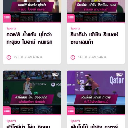
Sports
Sports
กอฟฟ์ ย้ำแค้น มุโคว่า
รีบาคิน่า เข้าชิง รีแมตช์
ทะลุชิง ไมอามี่ หนแรก
ซาบาเลนก้า
27 มี.ค. 2569 4:26 น.
14 มี.ค. 2569 5:46 น.
Sports
Sports
สวีโตลีน่า โค่น ซิออน
เอ็มโบโก้ เข้าชิง กาตาร์