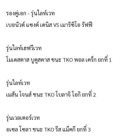
รองคู่เอก - รุ่นไลท์เวท
เบอนัวต์ แซงต์ เดนิส VS เมาริซิโอ รัฟฟี
รุ่นไลท์เฮฟวีเวท
โมเดสตาส บูคูสคาส ชนะ TKO พอล เคร็ก ยกที่ 1
รุ่นไลท์เวท
เมสัน โจนส์ ชนะ TKO โบลาจิ โอกิ ยกที่ 2
รุ่นเวลเตอร์เวท
อเซล โซลา ชนะ TKO รีส แม็คกี ยกที่ 3