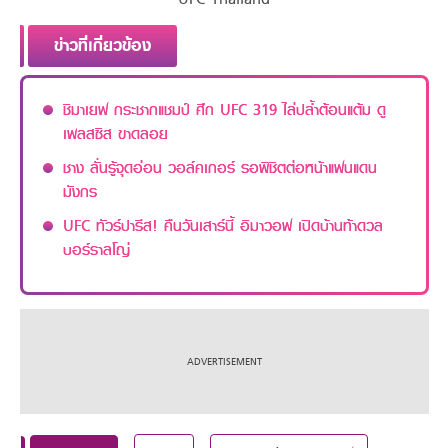
ข่าวที่เกี่ยวข้อง
ชิมาเยฟ กระชากแชมป์ ศึก UFC 319 ไล่ปล้ำต้อนแต้ม ดู
เพลสซิส ขาดลอย
ชาง ลั่นรู้จุดอ่อน วอล์คเกอร์ รอพิชิตต่อหน้าแฟนแดน
มังกร
UFC ทัวร์ปารีส! คืนวันเสาร์นี้ อิมาวอฟ เปิดบ้านท้าดวล
บอร์ราลโญ่