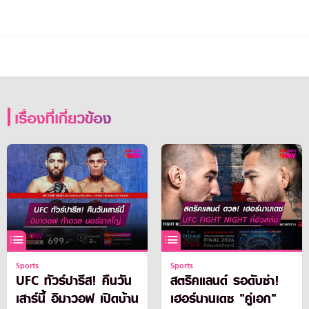
เรื่องที่เกี่ยวข้อง
Sports
Sports
UFC ทัวร์ปารีส! คืนวัน
สตริคแลนด์ รอดับซ่า!
เสาร์นี้ อิมาวอฟ เปิดบ้าน
เฮอร์นานเดซ "คู่เอก"