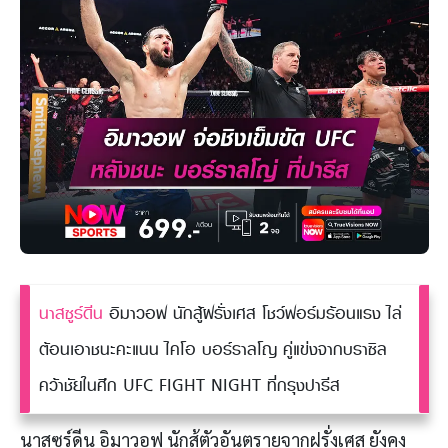
นาสซูร์ดีน
อิมาวอฟ นักสู้ฝรั่งเศส โชว์ฟอร์มร้อนแรง ไล่
ต้อนเอาชนะคะแนน ไคโอ บอร์ราลโญ คู่แข่งจากบราซิล
คว้าชัยในศึก UFC FIGHT NIGHT ที่กรุงปารีส
นาสซูร์ดีน อิมาวอฟ นักสู้ตัวอันตรายจากฝรั่งเศส ยังคง