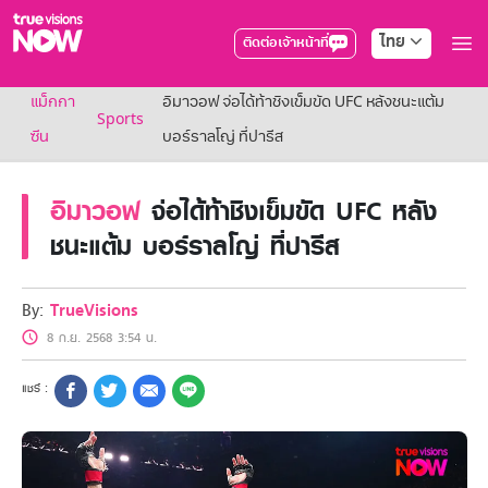
ไทย
ติดต่อเจ้าหน้าที่
True AF2026
แม็กกา
อิมาวอฟ จ่อได้ท้าชิงเข็มขัด UFC หลังชนะแต้ม
แพ็กเกจ
Sports
NOW ENT
ซีน
บอร์ราลโญ่ ที่ปารีส
NOW SPORTS
NOW BUNDLES
อิมาวอฟ
จ่อได้ท้าชิงเข็มขัด UFC หลัง
NOW Muay Thai
แพ็กเกจทรูวิชันส์นาวทั้งหมด
ชนะแต้ม บอร์ราลโญ่ ที่ปารีส
เคเบิลและจานดาวเทียม
สิทธิพิเศษ
สิทธิพิเศษลูกค้าทรูวิชั่นส์
By:
TrueVisions
Showtime
8 ก.ย. 2568 3:54 น.
HoReCa
แพ็กเกจสำหรับผู้ประกอบการ
หาร้านร่วมรายการ
FAQs