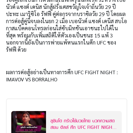
นัวต์ แซงต์ เดนิส นักสู้ฝรั่งเศสขวัญใจเจ้าถิ่นวัย 29 ปี
ปะทะ เมาริซิโอ รัฟฟี คู่ต่อกรจากบราซิลวัย 29 ปี โดยผล
การต่อสู้คู่นี้จบลงในยก 2 เมื่อ เบอนัวต์ แซงต์ เดนีส สบโอ
กาสแบ็คคอนโทรลก่อนใส่ซับมิทชันเอาชนะไปได้ใน
ที่สุด พร้อมกับเพิ่มสถิติให้ตัวเองเป็นชนะ 15 แพ้ 3
นอกจากนี้ยังเป็นการพ่ายแพ้หนแรกในศึก UFC ของ
รัฟฟี ด้วย
ผลการต่อสู้อย่างเป็นทางการศึก UFC FIGHT NIGHT :
IMAVOV VS BORRALHO
ลูซินโด กร้าวใช้มวยไทย บวกความสด
สยบ ฮิลล์ ศึก UFC FIGHT NIGHT