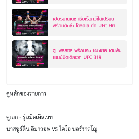
: DOLIDZE VS HERNANDEZ
อาทิตย์นี้
เฮอร์นานเดซ เชื่อเร็วกว่าได้เปรียบ
พร้อมดับซ่า โดลิดเซ ศึก UFC FIGHT
NIGHT อาทิตย์นี้
ดู เพลสซิส พร้อมรบ ชิมาเยฟ เดิมพัน
แชมป์มิดเดิลเวท UFC 319
คู่หลักของรายการ
คู่เอก - รุ่นมิดเดิลเวท
นาสซูร์ดีน อิมาวอฟ VS ไคโอ บอร์ราลโญ