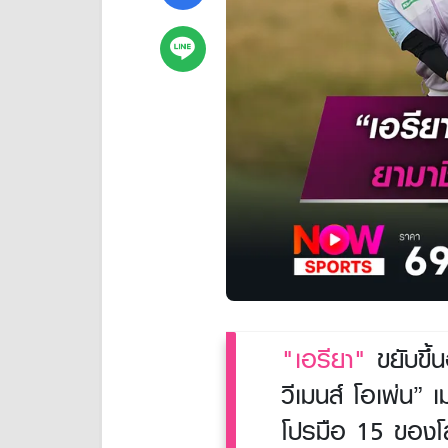
"เอรียา"
ขยับขึ้
วีเมนส์ โอเพ่น” 
โปรมือ 15 ของโล