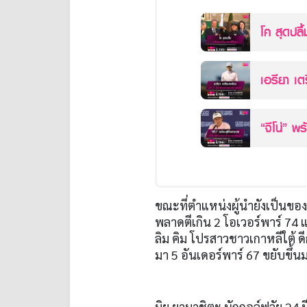
โค สุดปลื้
เอรียา เต
“จีโน่” พร
ขณะที่ตำแหน่งผู้นำยังเป็นของ
พลาดตีเกิน
2
โอเวอร์พาร์
74
แ
ลิม คิม โปรสาวชาวเกาหลีใต้ ดี
มา
5
อันเดอร์พาร์
67
ขยับขึ้น
มิยู ยามาชิตะ นักกอล์ฟวัย
24
ป