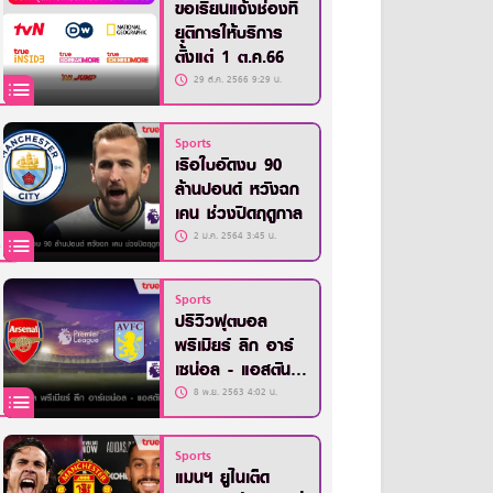
ขอเรียนแจ้งช่องที่
ยุติการให้บริการ
ตั้งแต่ 1 ต.ค.66
29 ส.ค. 2566 9:29 น.
Sports
เรือใบอัดงบ 90
ล้านปอนด์ หวังฉก
เคน ช่วงปิดฤดูกาล
2 ม.ค. 2564 3:45 น.
Sports
ปรีวิวฟุตบอล
พรีเมียร์ ลีก อาร์
เซน่อล - แอสตัน
วิลล่า
8 พ.ย. 2563 4:02 น.
Sports
แมนฯ ยูไนเต็ด