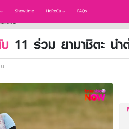
Showtime
HoReCa
FAQs
ำต่อรอบสาม
ับ
11 ร่วม ยามาชิตะ นำ
 น.