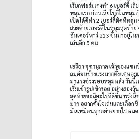
เรียกฟอร์มเก่งทำ
6
เบอร์ดี้ เสี
หลุมแรก ก่อนเสียโบกี้ในหลุมถั
เปิดได้ดีทำ
2
เบอร์ดี้ติดที่หลุม
สวยด้วยเบอร์ดี้ในหลุมสุดท้าย
อันเดอร์พาร์
213
ขึ้นมาอยู่ใน
เล่นอีก
5
คน
เอรียา จุฑานุกาล เจ้าของแชมป์
ลมค่อนข้างแรงมากตั้งแต่หลุมแร
มาแรงช่วงรอบหลุมหลัง วันนี้เล่
เริ่มเข้ารูปเข้ารอย อย่างสองวัน
สุดท้ายจะมีอะไรที่ดีขึ้น พรุ่
มาก อยากตั้งใจเล่นและเลือกช็อ
มันเหมือนทุกอย่างยากไปหมด