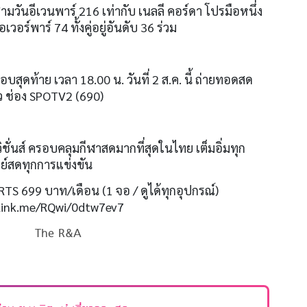
ามวันอีเวนพาร์
216
เท่ากับ เนลลี คอร์ดา โปรมือหนึ่ง
อเวอร์พาร์
74
ทั้งคู่อยู่อันดับ
36
ร่วม
 รอบ
สุดท้าย
เวลา
18.00
น
.
วันที่
2
ส
.
ค
.
นี้ ถ่ายทอดสด
ว ช่อง
SPOTV2 (690)
ชั่นส์ ครอบคลุมกีฬาสดมากที่สุดในไทย เต็มอิ่มทุก
ย์สดทุกการแข่งขัน
RTS 699
บาท
/
เดือน
(1
จอ
/
ดูได้ทุกอุปกรณ์
)
elink.me/RQwi/0dtw7ev7
The R&A