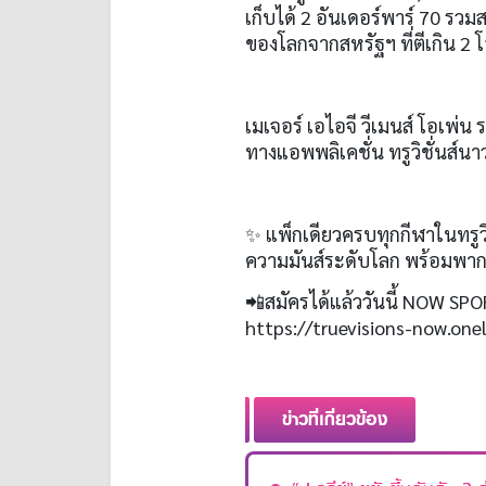
เก็บได้
2
อันเดอร์พาร์
70
รวมส
ของโลกจากสหรัฐฯ ที่ตีเกิน
2
โ
เมเจอร์ เอไอจี วีเมนส์ โอเพ่น
ทางแอพพลิเคชั่น ทรูวิชั่นส์นา
✨
แพ็กเดียวครบทุกกีฬาในทรูวิ
ความมันส์ระดับโลก พร้อมพาก
📲
สมัครได้แล้ววันนี้
NOW SPO
https://truevisions-now.on
ข่าวที่เกี่ยวข้อง