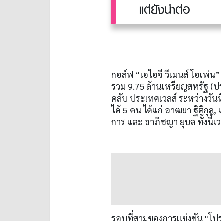
แต่ยังนำต่อ
กอล์ฟ “เอไอจี วีเมนส์ โอเพ่น
รวม
9.75
ล้านเหรียญสหรัฐ
(
ป
คลับ ประเทศเวลส์ ระหว่างวันท
ได้
5
คน ได้แก่ อาฒยา ฐิติกุล
,
การ และ อาภิชญา ยุบล ทั้งนี้เ
รอบที่สามของการแข่งขัน
"
โป