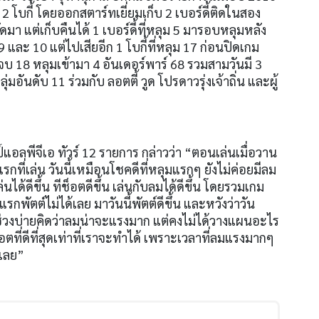
ย
2
โบกี้ โดยออกสตาร์ทเยี่ยมเก็บ
2
เบอร์ดี้ติดในสอง
ดมา แต่เก็บคืนได้
1
เบอร์ดี้ที่หลุม
5
มารอบหลุมหลัง
9
และ
10
แต่ไปเสียอีก
1
โบกี้ที่หลุม
17
ก่อนปิดเกม
 จบ
18
หลุมเข้ามา
4
อันเดอร์พาร์
68
รวมสามวันมี
3
กลุ่มอันดับ
11
ร่วมกับ ลอตตี้ วูด โปรดาวรุ่งเจ้าถิ่น และผู้
แอลพีจีเอ ทัวร์
12
รายการ กล่าวว่า “ตอนเล่นเมื่อวาน
กที่เล่น วันนี้เหมือนโชคดีที่หลุมแรกๆ ยังไม่ค่อยมีลม
นได้ดีขึ้น ทีช็อตดีขึ้น เล่นกับลมได้ดีขึ้น โดยรวมเกม
แรกพัตต์ไม่ได้เลย มาวันนี้พัตต์ดีขึ้น และหวังว่าวัน
งนี้ช่วงบ่ายคิดว่าลมน่าจะแรงมาก แต่คงไม่ได้วางแผนอะไร
ตที่ดีที่สุดเท่าที่เราจะทำได้ เพราะเวลาที่ลมแรงมากๆ
เลย”