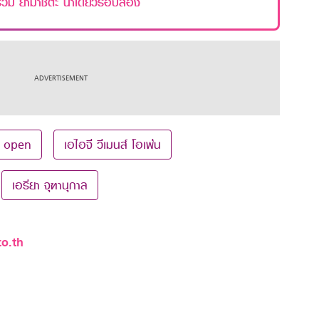
 ร่วม ยามาชิตะ นำเดี่ยวรอบสอง
 open
เอไอจี วีเมนส์ โอเพ่น
เอรียา จุฑานุกาล
o.th