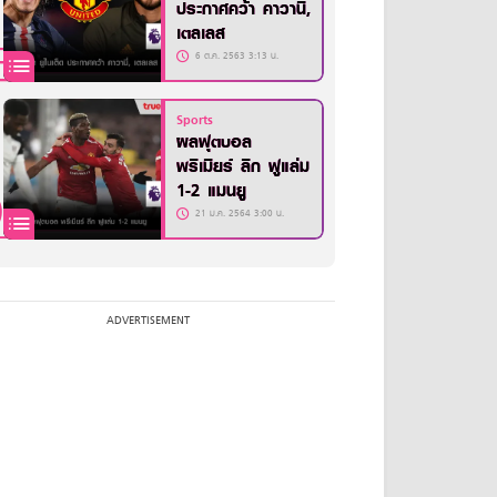
ประกาศคว้า คาวานี่,
เตลเลส
6 ต.ค. 2563 3:13 น.
Sports
ผลฟุตบอล
พรีเมียร์ ลีก ฟูแล่ม
1-2 แมนยู
21 ม.ค. 2564 3:00 น.