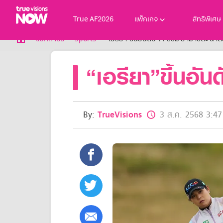
True AF2026
แพ็กเกจ
สิทธิพิเศษ
True AF2026
แม็กกาซีน
Sports
“เอรียา”ขึ้นอันดับ 11 ร่วม ยามาชิตะ น
แพ็กเกจ
“เอรียา”ขึ้นอันด
NOW ENT
NOW SPORTS
NOW BUNDLES
NOW Muay Thai
แพ็กเกจทรูวิชันส์นาวทั้งหมด
By:
TrueVisions
3 ส.ค. 2568 3:47
เคเบิลและจานดาวเทียม
สิทธิพิเศษ
สิทธิพิเศษลูกค้าทรูวิชั่นส์
Showtime
HoReCa
แพ็กเกจสำหรับผู้ประกอบการ
หาร้านร่วมรายการ
FAQs