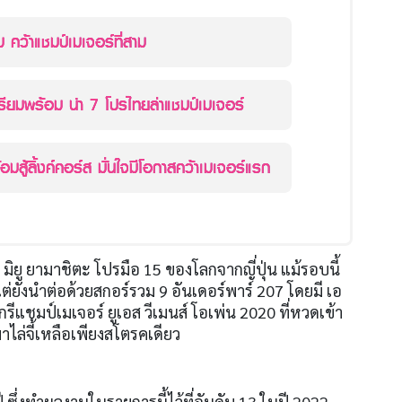
ม คว้าแชมป์เมเจอร์ที่สาม
รียมพร้อม นำ 7 โปรไทยล่าแชมป์เมเจอร์
้อมสู้ลิ้งค์คอร์ส มั่นใจมีโอกาสคว้าเมเจอร์แรก
 มิยู ยามาชิตะ โปรมือ
15
ของโลกจากญี่ปุ่น แม้รอบนี้
ต่ยังนำต่อด้วยสกอร์รวม
9
อันเดอร์พาร์
207
โดยมี เอ
กรีแชมป์เมเจอร์ ยูเอส วีเมนส์ โอเพ่น
2020
ที่หวดเข้า
มาไล่จี้เหลือเพียงสโตรคเดียว
ี ซึ่งทำผลงานในรายการนี้ไว้ที่อันดับ
13
ในปี
2022