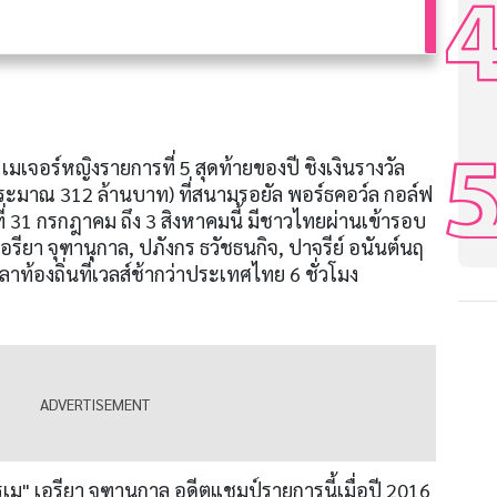
” เมเจอร์หญิงรายการที่
5
สุดท้ายของปี ชิงเงินรางวัล
ระมาณ
312
ล้านบาท
)
ที่สนามรอยัล พอร์ธคอว์ล กอล์ฟ
ี่
31
กรกฎาคม ถึง
3
สิงหาคมนี้ มีชาวไทยผ่านเข้ารอบ
เอรียา จุฑานุกาล
,
ปภังกร ธวัชธนกิจ
,
ปาจรีย์ อนันต์นฤ
วลาท้องถิ่นที่เวลส์ช้ากว่าประเทศไทย
6
ชั่วโมง
รเม
"
เอรียา จุฑานุกาล อดีตแชมป์รายการนี้เมื่อปี
2016