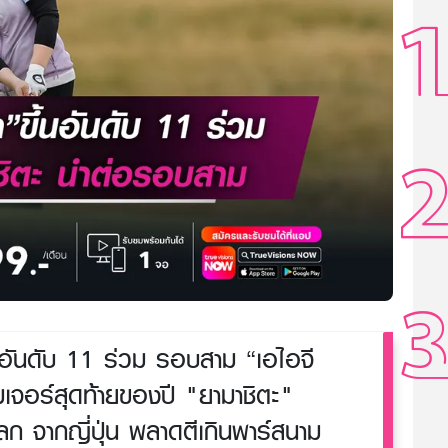
นอันดับ 11 ร่วม รอบสาม “เอไอจี
เมเจอร์สุดท้ายของปี "ยามาชิตะ"
ก จากญี่ปุ่น พลาดตีเกินพาร์สนาม