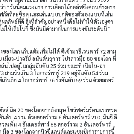
วว่า “วันนี้ลมแรงมาก การเลือกไม้กอล์ฟจึงค่อนข้างยาก
ะโฟกัสทีละช็อต และเล่นแบบปกติของตัวเองแบบที่เล่น
ลัพธ์ที่ดี สิ่งที่สำคัญอย่างหนึ่งคือไม่ทำให้ตัวเองตก
ม่ให้เสียโบกี้ ซึ่งมันมีค่ามากในการแข่งขันระดับนี้”
งของโลก เก็บแต้มเพิ่มไม่ได้ ตีเข้ามาอีเวนพาร์
72
สาม
บ เมียว
-
ปาจรีย์ อนันต์นฤการ โปรสาวมือ
80
ของโลก ที่
ล่นไปอยู่ในกลุ่มอันดับ
25
ร่วม ขณะที่ เปียโน
-
อา
73
สามวันเกิน
3
โอเวอร์พาร์
219
อยู่อันดับ
54
ร่วม
ตีเกินอีก
4
โอเวอร์พาร์
76
รั้งอันดับ
59
ร่วม ด้วยสกอร์
ฮัลล์ มือ
20
ของโลกจากอังกฤษ โชว์ฟอร์มร้อนแรงหวด
่อันดับ
4
ร่วม ด้วยสกอร์รวม
6
อันเดอร์พาร์
210,
มินจี ลี
วดเพิ่ม
4
อันเดอร์พาร์
68
สกอร์รวม
2
อันเดอร์พาร์
โค มือ
3
ของโลกจากนิวซีแลนด์และแชมป์เก่ารายการนี้