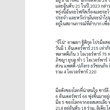
และอันดับ
21
ในปี
2023
กล่า
พรุ่งนี้ฉันจะโฟกัสเรื่องและจ
ประจำ และหวังว่ามันจะนำไปสู่ผล
อยู่ในสถานการณ์ที่ลำบาก เพื่อไ
"
จีโน่
"
อาฒยา ฐิติกุล โปรมือสอ
วันมี
1
อันเดอร์พาร์
215
เท่ากั
พลาดตีเกิน
3
โอเวอร์พาร์
75
ห
ภิชญา ยุบล ทำ
1
โอเวอร์พาร์
ส่วน แพตตี้
-
ปภังกร ธวัชธนกิจ 
รวม
4
โอเวอร์พาร์
220
มือดังของโลกที่น่าสนใจ ชาร์ลี 
6
อันเดอร์พาร์
66
พุ่งขึ้นมาอยู
มือ
5
ของโลกจากออสเตรเลีย ห
214
อยู่อันดับ
18
ร่วม
,
ลิเดีย 