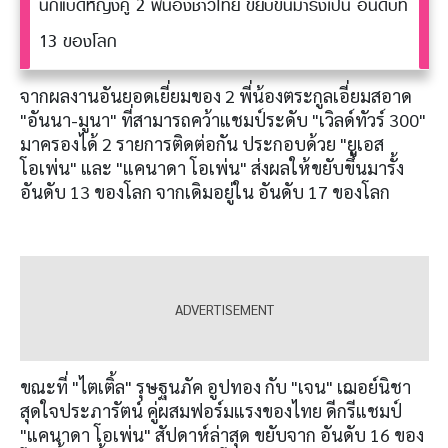
นักแบดหญิงคู่ 2 พี่น้องชาวไทย ขยับขึ้นมารั้งเป็น อันดับที่
13 ของโลก
จากผลงานอันยอดเยี่ยมของ 2 พี่น้องตระกูลเอี่ยมสอาด
"อันนา-มูนา" ที่สามารถคว้าแชมป์ระดับ "เวิลด์ทัวร์ 300"
มาครองได้ 2 รายการติดต่อกัน ประกอบด้วย "ยูเอส
โอเพ่น" และ "แคนาดา โอเพ่น" ส่งผลให้ขยับขึ้นมารั้ง
อันดับ 13 ของโลก จากเดิมอยู่ใน อันดับ 17 ของโลก
ขณะที่ "ไตเติ้ล" รุษฐนภัค อูปทอง กับ "เจน" เฌอย์นิชา
สุดใจประภารัตน์ คู่ผสมฟอร์มแรงของไทย ดีกรีแชมป์
"แคนาดา โอเพ่น" สัปดาห์ล่าสุด ขยับจาก อันดับ 16 ของ