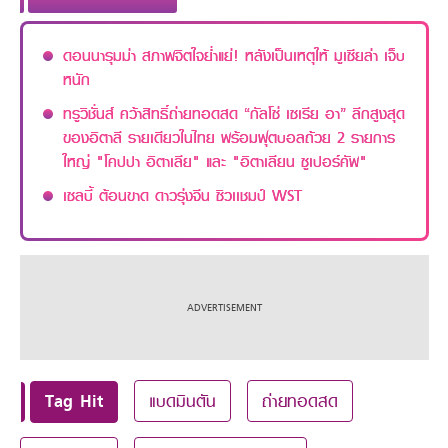
ดอนนารุมม่า สภาพจิตใจย่ำแย่! หลังเป็นเหตุให้ มูเซียล่า เจ็บ
หนัก
ทรูวิชั่นส์ คว้าสิทธิ์ถ่ายทอดสด “กัลโซ่ เซเรีย อา” ลีกสูงสุด
ของอิตาลี รายเดียวในไทย พร้อมฟุตบอลถ้วย 2 รายการ
ใหญ่ "โคปปา อิตาเลีย" และ "อิตาเลียน ซูเปอร์คัพ"
เซลบี้ ต้อนขาด ดาวรุ่งจีน ซิวเเชมป์ WST
Tag Hit
แบดมินตัน
ถ่ายทอดสด