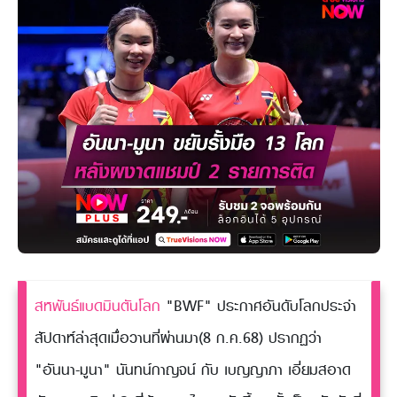
สหพันธ์แบดมินตันโลก
"BWF" ประกาศอันดับโลกประจำ
สัปดาห์ล่าสุดเมื่อวานที่ผ่านมา(8 ก.ค.68) ปรากฏว่า
"อันนา-มูนา" นันทน์กาญจน์ กับ เบญญาภา เอี่ยมสอาด