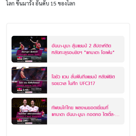
โลก ขึ้นมารั้ง อันดับ 15 ของโลก
อันนา-มูนา ลุ้นแชมป์ 2 สัปดาห์ติด
หลังทะลุรอบชิงฯ "แคนาดา โอเพ่น"
โจชัว แวน ลั่นฝันถึงแชมป์ หลังพิชิต
รอยวาล ในศึก UFC317
ทัพขนไก่ไทย ผลงานยอดเยี่ยมที่
แคนาดา อันนา-มูนา กอดคอ ไตเติ้ล-
เจน คว้าแชมป์