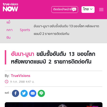
ไทย
ติดต่อเจ้าหน้าที่
True AF2026
แม็
แพ็กเกจ
อันนา-มูนา ขยับรั้งอันดับ 13 ของโลก หลังผงาด
NOW ENT
กกา
Sports
แชมป์ 2 รายการติดต่อกัน
NOW SPORTS
ซีน
NOW BUNDLES
NOW Muay Thai
แพ็กเกจทรูวิชันส์นาวทั้งหมด
อันนา-มูนา
ขยับรั้งอันดับ 13 ของโลก
เคเบิลและจานดาวเทียม
หลังผงาดแชมป์ 2 รายการติดต่อกัน
สิทธิพิเศษ
สิทธิพิเศษลูกค้าทรูวิชั่นส์
Showtime
By:
TrueVisions
HoReCa
9 ก.ค. 2568 4:47 น.
แพ็กเกจสำหรับผู้ประกอบการ
หาร้านร่วมรายการ
FAQs