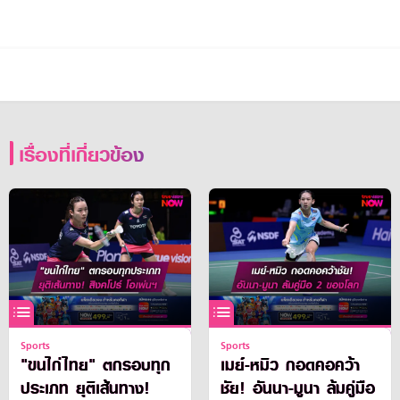
เรื่องที่เกี่ยวข้อง
Sports
Sports
"ขนไก่ไทย" ตกรอบทุก
เมย์-หมิว กอดคอคว้า
ประเภท ยุติเส้นทาง!
ชัย! อันนา-มูนา ล้มคู่มือ