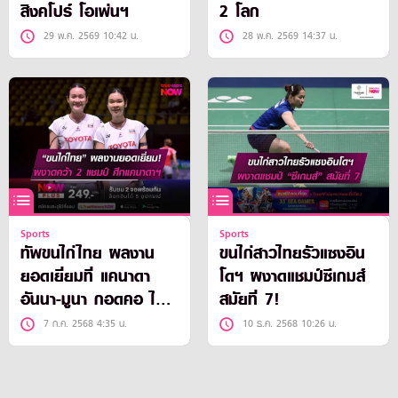
สิงคโปร์ โอเพ่นฯ
2 โลก
29 พ.ค. 2569 10:42 น.
28 พ.ค. 2569 14:37 น.
Sports
Sports
ทัพขนไก่ไทย ผลงาน
ขนไก่สาวไทยรัวแซงอิน
ยอดเยี่ยมที่ แคนาดา
โดฯ ผงาดแชมป์ซีเกมส์
อันนา-มูนา กอดคอ ไต
สมัยที่ 7!
เติ้ล-เจน คว้าแชมป์
7 ก.ค. 2568 4:35 น.
10 ธ.ค. 2568 10:26 น.