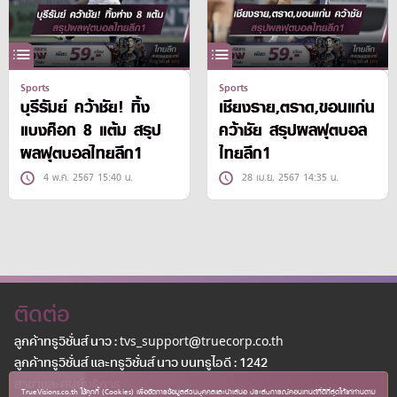
Sports
Sports
บุรีรัมย์ คว้าชัย! ทิ้ง
เชียงราย,ตราด,ขอนแก่น
แบงค็อก 8 แต้ม สรุป
คว้าชัย สรุปผลฟุตบอล
ผลฟุตบอลไทยลีก1
ไทยลีก1
4 พ.ค. 2567 15:40 น.
28 เม.ย. 2567 14:35 น.
ติดต่อ
ลูกค้าทรูวิชั่นส์ นาว : tvs_support@truecorp.co.th
ลูกค้าทรูวิชั่นส์ และทรูวิชั่นส์ นาว บนทรูไอดี : 1242
สาขาเเละศูนย์บริการ
TrueVisions.co.th ใช้คุกกี้ (Cookies) เพื่อจัดการข้อมูลส่วนบุคคลและนำเสนอ ประสบการณ์คอนเทนต์ที่ดีที่สุดให้แก่ท่านตาม