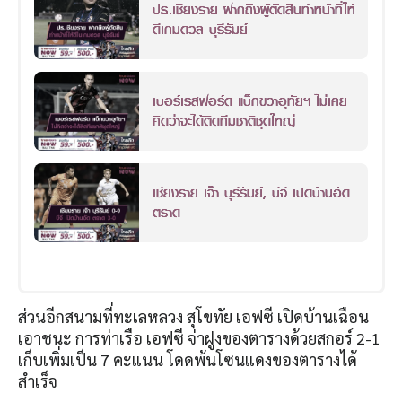
ปธ.เชียงราย ฝากถึงผู้ตัดสินทำหน้าที่ให้
ดีเกมดวล บุรีรัมย์
เบอร์เรสฟอร์ด แบ็กขวาอุทัยฯ ไม่เคย
คิดว่าจะได้ติดทีมชาติชุดใหญ่
เชียงราย เจ๊า บุรีรัมย์, บีจี เปิดบ้านอัด
ตราด
ส่วนอีกสนามที่ทะเลหลวง สุโขทัย เอฟซี เปิดบ้านเฉือน
เอาชนะ การท่าเรือ เอฟซี จ่าฝูงของตารางด้วยสกอร์ 2-1
เก็บเพิ่มเป็น 7 คะแนน โดดพ้นโซนแดงของตารางได้
สำเร็จ