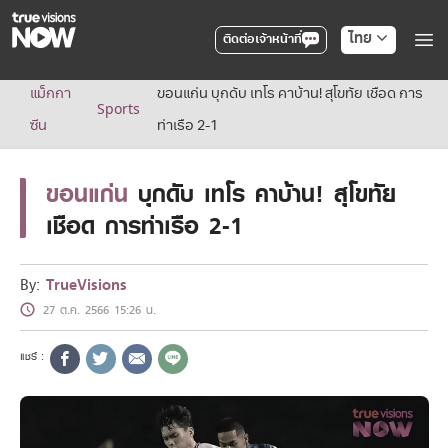
ไทย
ติดต่อเจ้าหน้าที่
True AF2026
แม็กกา
ขอนแก่น บุกดับ เทโร คาบ้าน! สุโขทัย เชือด การ
แพ็กเกจ
Sports
NOW ENT
ซีน
ท่าเรือ 2-1
NOW SPORTS
NOW BUNDLES
ขอนแก่น
บุกดับ เทโร คาบ้าน! สุโขทัย
NOW Muay Thai
แพ็กเกจทรูวิชันส์นาวทั้งหมด
เชือด การท่าเรือ 2-1
เคเบิลและจานดาวเทียม
สิทธิพิเศษ
สิทธิพิเศษลูกค้าทรูวิชั่นส์
By:
TrueVisions
Showtime
27 ต.ค. 2566 15:26 น.
HoReCa
แพ็กเกจสำหรับผู้ประกอบการ
หาร้านร่วมรายการ
FAQs