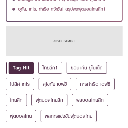
อุทัย, เทโร, ท่าเรือ คว้าชัย! สรุปผลฟุตบอลไทยลีก1
Tag Hit
ไทยลีก1
ขอนแก่น ยูไนเต็ด
โปลิศ เทโร
สุโขทัย เอฟซี
การท่าเรือ เอฟซี
ไทยลีก
ฟุตบอลไทยลีก
ผลบอลไทยลีก
ฟุตบอลไทย
ผลการแข่งขันฟุตบอลไทย