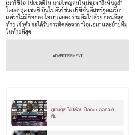
เมาริซิโอ โปเชตติโน นายใหญ่คนใหม่ของ "สิงห์บลูส์"
โดยล่าสุด เชลซี บินไปทัวร์ช่วงปรีซีซั่นที่สหรัฐอเมริกา
เเต่ว่าไม่มีชื่อของ โอบาเมยอง ร่วมทีมไปด้วย ก่อนที่สุด
ท้าย เจ้าตัว จะได้รับการติดต่อจาก "โอแอม" เเละย้ายทีม
ในท้ายที่สุด
ยูเวนตุส ไม่ปล่อย ป็อกบา ออกจาก
ทีม