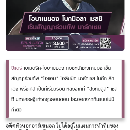
ปิแอร์
เอเมอริค-โอบาเมยอง กองหน้าชาวกาบอง เซ็น
สัญญาร่วมทัพ "โอแอม" โอลิมปิก มาร์กเซย ในศึก ลีก
เอิง ฝรั่งเศส เป็นที่เรียบร้อย หลังจากที่ "สิงห์บลูส์" เชล
ซี มหาเศรษฐีแห่งกรุงลอนดอน โละออกจากทีมแบบไม่มี
ค่าตัว
อดีตหัวหอกอาร์เซนอล ไม่ได้อยู่ในแผนการทำทีมของ