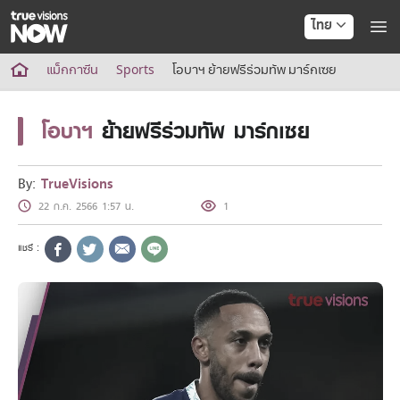
ไทย
True AF2026
แม็กกาซีน
Sports
โอบาฯ ย้ายฟรีร่วมทัพ มาร์กเซย
แพ็กเกจ
NOW ENT
โอบาฯ
ย้ายฟรีร่วมทัพ มาร์กเซย
NOW SPORTS
NOW BUNDLES
NOW Muay Thai
By:
TrueVisions
แพ็กเกจทรูวิชันส์นาวทั้งหมด
22 ก.ค. 2566 1:57 น.
1
เคเบิลและจานดาวเทียม
สิทธิพิเศษ
สิทธิพิเศษลูกค้าทรูวิชั่นส์
Showtime
HoReCa
แพ็กเกจสำหรับผู้ประกอบการ
หาร้านร่วมรายการ
FAQs