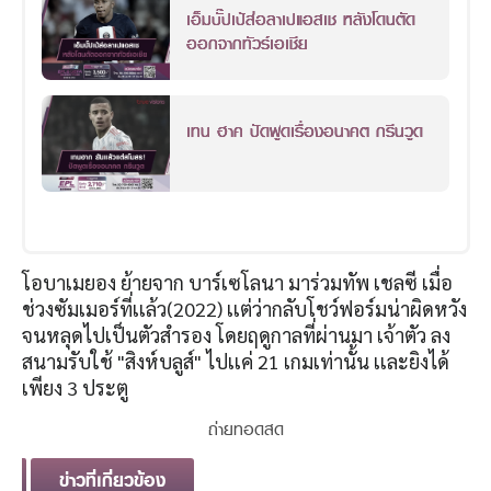
เอ็มบั๊ปเป้ส่อลาเปแอสเช หลังโดนตัด
ออกจากทัวร์เอเชีย
เทน ฮาค ปัดพูดเรื่องอนาคต กรีนวูด
โอบาเมยอง ย้ายจาก บาร์เซโลนา มาร่วมทัพ เชลซี เมื่อ
ช่วงซัมเมอร์ที่เเล้ว(2022) เเต่ว่ากลับโชว์ฟอร์มน่าผิดหวัง
จนหลุดไปเป็นตัวสำรอง โดยฤดูกาลที่ผ่านมา เจ้าตัว ลง
สนามรับใช้ "สิงห์บลูส์" ไปเเค่ 21 เกมเท่านั้น เเละยิงได้
เพียง 3 ประตู
ถ่ายทอดสด
ข่าวที่เกี่ยวข้อง