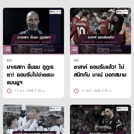
EPL
EPL
มาเรสกา ชื่นชม กูกูเร
ซาลาห์ ยอมรับแล้ว! ไม่
ยา! ยอมรับไม่ง่ายชนะ
สนิทกับ มาเน่ นอกสนาม
แมนยูฯ
17 พ.ค. 2568 5:20 น.
11 พ.ค. 2568 8:35 น.