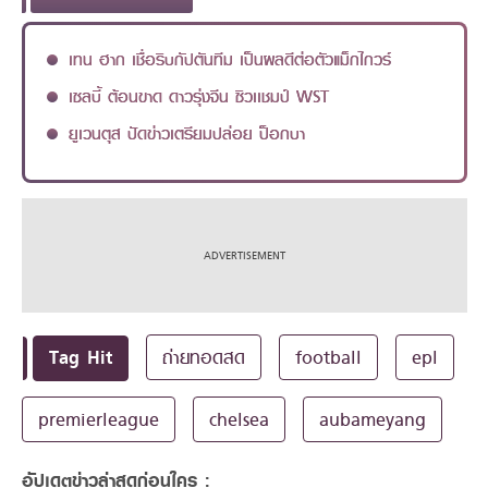
เทน ฮาก เชื่อริบกัปตันทีม เป็นผลดีต่อตัวแม็กไกวร์
เซลบี้ ต้อนขาด ดาวรุ่งจีน ซิวเเชมป์ WST
ยูเวนตุส ปัดข่าวเตรียมปล่อย ป็อกบา
Tag Hit
ถ่ายทอดสด
football
epl
premierleague
chelsea
aubameyang
อัปเดตข่าวล่าสุดก่อนใคร :