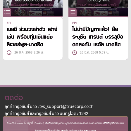
EPL
EPL
เชลซี ร่วมวงล่าตัว เฮาจ์
ไม่น่ามีปัญหาแล้ว! สื่อ
เซ่น พร้อมทุ่มเงินแย่ง
ระบุชัด เทรนต์ บรรลุข้อ
ลิเวอร์พูล-มาดริด
ตกลงกับ เรอัล มาดริด
26 มี.ค. 2568 8:26 น.
26 มี.ค. 2568 5:39 น.
ติดต่อ
ลูกค้าทรูวิชั่นส์ นาว : tvs_support@truecorp.co.th
ลูกค้าทรูวิชั่นส์ และทรูวิชั่นส์ นาว บนทรูไอดี : 1242
สาขาเเละศูนย์บริการ
TrueVisions.co.th ใช้คุกกี้ (Cookies) เพื่อจัดการข้อมูลส่วนบุคคลและนำเสนอ ประสบการณ์คอนเทนต์ที่ดีที่สุดให้แก่ท่านตาม
ข้อกำหนดการใช้งานเว็บไซต์ และนโยบายคุ้มครองข้อมูลส่วนบุคคล