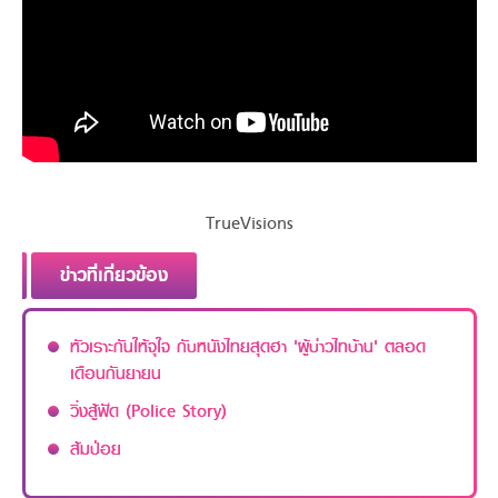
TrueVisions
ข่าวที่เกี่ยวข้อง
หัวเราะกันให้จุใจ กับหนังไทยสุดฮา 'ผู้บ่าวไทบ้าน' ตลอด
เดือนกันยายน
วิ่งสู้ฟัด (Police Story)
ส้มป่อย