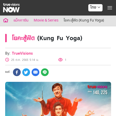
ไทย
True AF2026
แม็กกาซีน
Movie & Series
โยคะสู้ฟัด (Kung Fu Yoga)
แพ็กเกจ
NOW ENT
โยคะสู้ฟัด
(Kung Fu Yoga)
NOW FOOTBALL
NOW SPORTS
NOW MAX
By:
TrueVisions
NOW Muay Thai
25 ต.ค. 2565 5:14 น.
1
แพ็กเกจทรูวิชันส์นาวทั้งหมด
เคเบิลและจานดาวเทียม
สิทธิพิเศษ
สิทธิพิเศษลูกค้าทรูวิชั่นส์
Showtime
HoReCa
แพ็กเกจสำหรับผู้ประกอบการ
หาร้านร่วมรายการ
FAQs