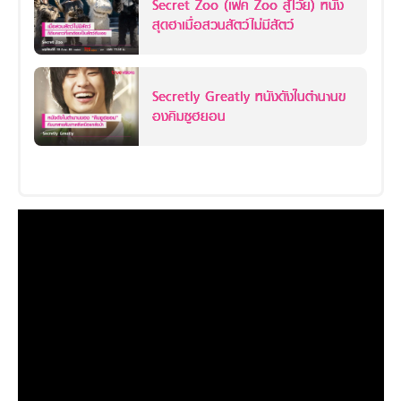
Secret Zoo (เฟค Zoo สู้โว้ย) หนัง
สุดฮาเมื่อสวนสัตว์ไม่มีสัตว์
Secretly Greatly หนังดังในตำนานข
องคิมซูฮยอน