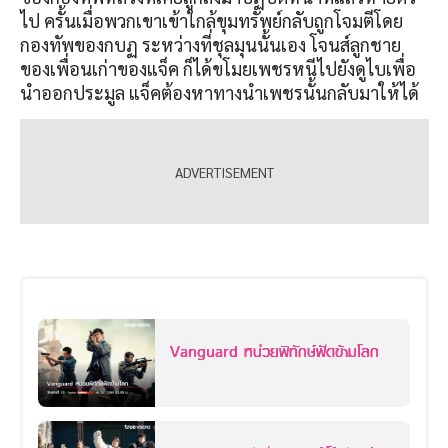
ไป ครั้นเมื่อพวกเขาเข้าใกล้ขุมทรัพย์กลับถูกโจมตีโดย
กองทัพของกบฏ ระหว่างที่ชุลมุนนั้นเอง โจนส์ลูกชาย
ของเพื่อนเก่าของแจ็ค ก็ได้ขโมยเพชรหนีไปยังดูไบเพื่อ
นำออกประมูล แจ็คต้องหาทางนำเพชรนั้นกลับมาให้ได้
Vanguard หน่วยพิทักษ์ฟัดข้ามโลก