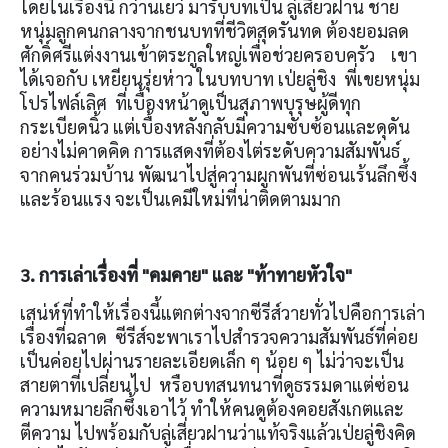
โดยในเรื่องนี้ กว่านเยว่ มารับบทเป็น ลู่เสี่ยวฝาน ชาย
หนุ่มลูกคนกลางจากชนบทที่ชีวิตสุดรันทด ต้องยอมลด
ศักดิ์ศรีแต่งงานเข้าตระกูลใหญ่เพื่อช่วยครอบครัว เขา
ได้เจอกับ เหยียนรุ่ยห่าว ในบทบาท เป่ยลู่ชิง พี่เขยหนุ่ม
โปรไฟล์เลิศ ที่เบื้องหน้าดูเป็นสุภาพบุรุษผู้ดีทุก
กระเบียดนิ้ว แต่เบื้องหลังกลับมีความซับซ้อนและดุดัน
อย่างไม่คาดคิด การแสดงที่ต้องไต่ระดับความสัมพันธ์
จากคนร่วมบ้าน พัฒนาไปสู่ความผูกพันที่ซ่อนเร้นลึกซึ้ง
และร้อนแรง จะเป็นเคมีใหม่ที่น่าติดตามมาก
3. การเล่าเรื่องที่ "คมคาย" และ "ท้าทายหัวใจ"
เสน่ห์ที่ทำให้เรื่องนี้แตกต่างจากซีรีส์วายทั่วไปคือการเล่า
เรื่องที่ฉลาด ซีรีส์จะพาเราไปสำรวจความสัมพันธ์ที่ค่อย
เป็นค่อยไปผ่านรายละเอียดเล็ก ๆ น้อย ๆ ไม่ว่าจะเป็น
สายตาที่เปลี่ยนไป หรือบทสนทนาที่ดูธรรมดาแต่ซ่อน
ความหมายลึกซึ้งเอาไว้ ทำให้คนดูต้องคอยสังเกตและ
ตีความ ไปพร้อมกับลู่เสี่ยวฝานว่าแท้จริงแล้วเป่ยลู่ชิงคิด