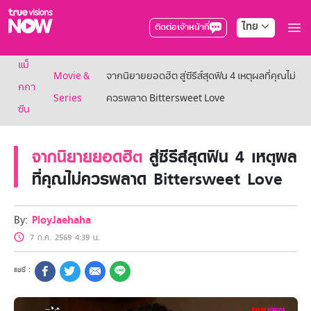
ไทย
ติดต่อเจ้าหน้าที่
True AF2026
แม็
แพ็กเกจ
Movie &
จากนิยายยอดฮิต สู่ซีรีส์สุดฟิน 4 เหตุผลที่คุณไม่
NOW ENT
กกา
Series
ควรพลาด Bittersweet Love
NOW SPORTS
ซีน
NOW BUNDLES
NOW Muay Thai
แพ็กเกจทรูวิชันส์นาวทั้งหมด
จากนิยายยอดฮิต
สู่ซีรีส์สุดฟิน 4 เหตุผล
เคเบิลและจานดาวเทียม
ที่คุณไม่ควรพลาด Bittersweet Love
สิทธิพิเศษ
สิทธิพิเศษลูกค้าทรูวิชั่นส์
Showtime
By:
PloyJaehaha
HoReCa
7 ก.ค. 2569 4:39 น.
แพ็กเกจสำหรับผู้ประกอบการ
หาร้านร่วมรายการ
FAQs