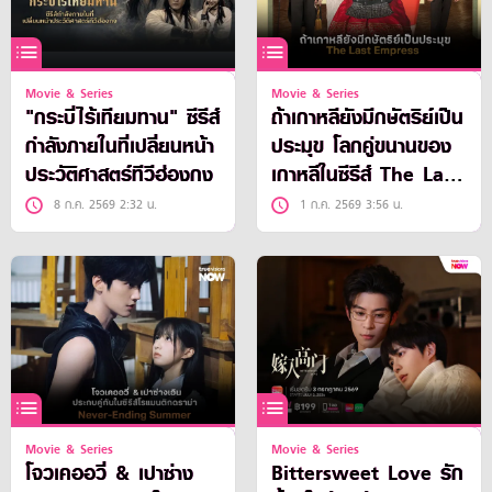
Movie & Series
Movie & Series
"กระบี่ไร้เทียมทาน" ซีรีส์
ถ้าเกาหลียังมีกษัตริย์เป็น
กำลังภายในที่เปลี่ยนหน้า
ประมุข โลกคู่ขนานของ
ประวัติศาสตร์ทีวีฮ่องกง
เกาหลีในซีรีส์ The Last
Empress
8 ก.ค. 2569 2:32 น.
1 ก.ค. 2569 3:56 น.
Movie & Series
Movie & Series
โจวเคออวี่ & เปาซ่าง
Bittersweet Love รัก