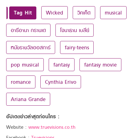
Tag Hit
Wicked
วิคเค็ด
musical
อารีอานา กรานเด
โจนาธาน เบลีย์
หนังรางวัลออสการ์
fairy-teens
pop musical
fantasy
fantasy movie
romance
Cynthia Erivo
Ariana Grande
อัปเดตข่าวล่าสุดก่อนใคร :
Website :
www.truevisions.co.th
Facebook :
Truevisions