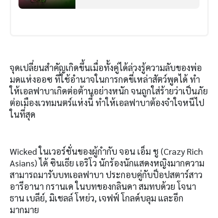
จุดเปลี่ยนสำคัญเกิดขึ้นเมื่อทั้งคู่ได้ล่วงรู้ความลับของพ่อ
มดแห่งออซ ที่ใช้อำนาจในการกดขี่เหล่าสัตว์พูดได้ ทำ
ให้เอลฟาบาเกิดต่อต้านอย่างหนัก จนถูกใส่ร้ายว่าเป็นภัย
ต่อเมืองเวทมนตร์แห่งนี้ ทำให้เอลฟาบาต้องจำใจหนีไป
ในที่สุด
Wicked ในเวอร์ชั่นของผู้กำกับ จอน เอ็ม ชู (Crazy Rich
Asians) ได้ ซินเธีย เอริโว นักร้องนักแสดงหญิงมากความ
สามารถมารับบทเอลฟาบา ประกอบคู่กับป็อปสตาร์สาว
อารีอานา กรานเด ในบทของกลินดา สมทบด้วย โจนา
ธาน เบลีย์, มิเชลล์ โหย่ว, เจฟฟ์ โกลด์บลุม และอีก
มากมาย