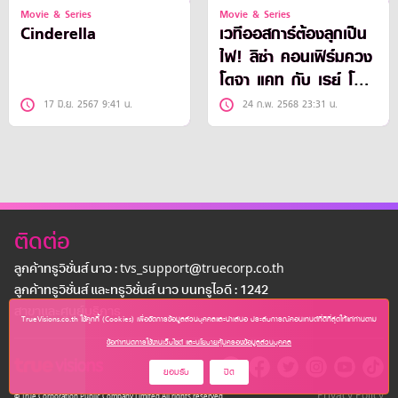
Movie & Series
Movie & Series
Cinderella
เวทีออสการ์ต้องลุกเป็น
ไฟ! ลิซ่า คอนเฟิร์มควง
โดจา แคท กับ เรย์ โชว์
เพลงเซอร์ไพรส์บนเวที
17 มิ.ย. 2567 9:41 น.
24 ก.พ. 2568 23:31 น.
ออสการ์ 3 มีนาคมนี้
ติดต่อ
ลูกค้าทรูวิชั่นส์ นาว : tvs_support@truecorp.co.th
ลูกค้าทรูวิชั่นส์ และทรูวิชั่นส์ นาว บนทรูไอดี : 1242
สาขาเเละศูนย์บริการ
TrueVisions.co.th ใช้คุกกี้ (Cookies) เพื่อจัดการข้อมูลส่วนบุคคลและนำเสนอ ประสบการณ์คอนเทนต์ที่ดีที่สุดให้แก่ท่านตาม
ข้อกำหนดการใช้งานเว็บไซต์ และนโยบายคุ้มครองข้อมูลส่วนบุคคล
ยอมรับ
ปิด
Privacy Policy
© True Corporation Public Company Limited All rights reserved.