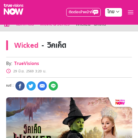
ไทย
ติดต่อเจ้าหน้าที่
True AF2026
แม็กกาซีน
Movie & Series
Wicked - วิคเค็ด
แพ็กเกจ
NOW ENT
Wicked
- วิคเค็ด
NOW SPORTS
NOW BUNDLES
NOW Muay Thai
By:
TrueVisions
แพ็กเกจทรูวิชันส์นาวทั้งหมด
29 มิ.ย. 2569 3:20 น.
เคเบิลและจานดาวเทียม
สิทธิพิเศษ
สิทธิพิเศษลูกค้าทรูวิชั่นส์
Showtime
HoReCa
แพ็กเกจสำหรับผู้ประกอบการ
หาร้านร่วมรายการ
FAQs