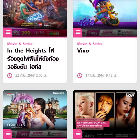
Movie & Series
Movie & Series
In the Heights โห่
Vivo
ร้องจุดไฟฝันให้ดังก้อง
วอชิงตัน ไฮท์ส
22 ก.ย. 2568 2:05 น.
17 มิ.ย. 2567 9:42 น.