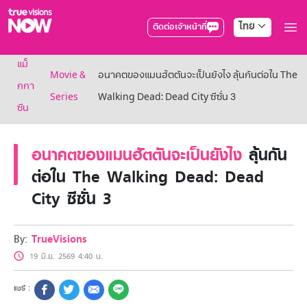
ไทย
ติดต่อเจ้าหน้าที่
True AF2026
แม็
แพ็กเกจ
Movie &
อนาคตของแมนฮัตตันจะเป็นยังไง ลุ้นกันต่อใน The
NOW ENT
กกา
Series
Walking Dead: Dead City ซีซั่น 3
NOW SPORTS
ซีน
NOW BUNDLES
NOW Muay Thai
แพ็กเกจทรูวิชันส์นาวทั้งหมด
อนาคตของแมนฮัตตันจะเป็นยังไง
ลุ้นกัน
เคเบิลและจานดาวเทียม
ต่อใน The Walking Dead: Dead
สิทธิพิเศษ
City ซีซั่น 3
สิทธิพิเศษลูกค้าทรูวิชั่นส์
Showtime
HoReCa
By:
TrueVisions
แพ็กเกจสำหรับผู้ประกอบการ
หาร้านร่วมรายการ
19 มิ.ย. 2569 4:40 น.
FAQs