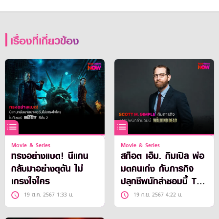
เรื่องที่เกี่ยวข้อง
Movie & Series
Movie & Series
ทรงอย่างแบด! นีแกน
สก็อต เอ็ม. กิมเปิล พ่อ
กลับมาอย่างดุดัน ไม่
มดคนเก่ง กับภารกิจ
เกรงใจใคร
ปลุกชีพนักล่าซอมบี้ The
Walking Dead
19 ต.ค. 2567 1:33 น.
19 ก.ย. 2567 4:22 น.