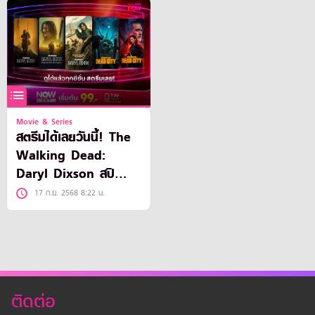
Movie & Series
สตรีมได้เลยวันนี้! The
Walking Dead:
Daryl Dixson สปิ
นออฟที่ดีที่สุดในจักรวาล
17 ก.ย. 2568 8:22 น.
ซอมบี้
ติดต่อ