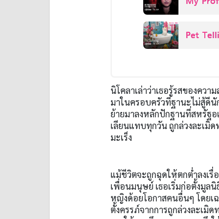
My Prof
Pet Tell
นิโคลาเล่าว่าเธอรู้รสของควา
มาในครอบครัวที่ฐานะไม่สู้ด
ย้ายมาลงหลักปักฐานที่สหรัฐอเ
เลียนแทบทุกวัน ถูกล่วงละเมิด
มะเร็ง
แม้ชีวิตจะถูกฉุดให้ตกต่ำลงเรื
เพื่อนมนุษย์ เธอเริ่มก่อตั้งมูล
หญิงด้อยโอกาสคนอื่นๆ โดยเฉพา
ตั้งครรภ์จากการถูกล่วงละเมิดท