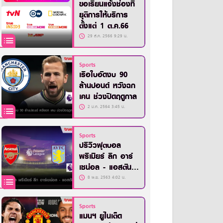
ขอเรียนแจ้งช่องที่
ยุติการให้บริการ
ตั้งแต่ 1 ต.ค.66
29 ส.ค. 2566 9:29 น.
Sports
เรือใบอัดงบ 90
ล้านปอนด์ หวังฉก
เคน ช่วงปิดฤดูกาล
2 ม.ค. 2564 3:45 น.
Sports
ปรีวิวฟุตบอล
พรีเมียร์ ลีก อาร์
เซน่อล - แอสตัน
วิลล่า
8 พ.ย. 2563 4:02 น.
Sports
แมนฯ ยูไนเต็ด