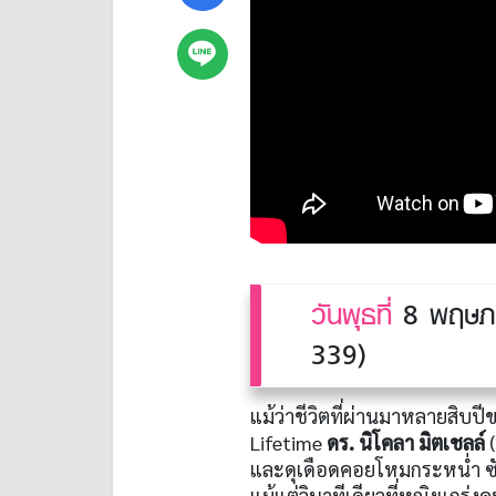
วันพุธที่
8 พฤษภา
339)
แม้ว่าชีวิตที่ผ่านมาหลายสิบป
Lifetime
ดร. นิโคลา มิตเชลล์
(
และดุเดือดคอยโหมกระหน่ำ ซัดใ
แม้แต่วินาทีเดียวที่หญิงแกร่