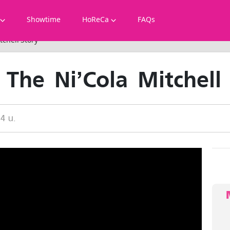
Showtime
HoReCa
FAQs
tchell Story
The Ni’Cola Mitchell
14 น.