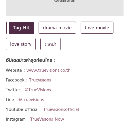
Tag Hit
drama movie
love movie
love story
ดราม่า
อัปเดตข่าวล่าสุดก่อนใคร :
Website :
www.truevisions.co.th
Facebook :
Truevisions
Twitter :
@TrueVisions
Line :
@Truevisions
Youtube official :
Truevisionsofficial
Instagram :
TrueVisions Now