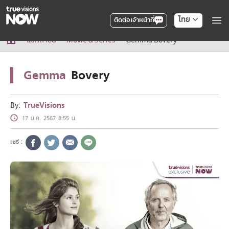
ไทย
ติดต่อเจ้าหน้าที่
True AF2026
แม็กกาซีน
Movie & Series
Gemma Bovery
แพ็กเกจ
NOW ENT
Gemma
Bovery
NOW SPORTS
NOW BUNDLES
NOW Muay Thai
By:
TrueVisions
แพ็กเกจทรูวิชันส์นาวทั้งหมด
17 ม.ค. 2567 8:55 น.
เคเบิลและจานดาวเทียม
สิทธิพิเศษ
สิทธิพิเศษลูกค้าทรูวิชั่นส์
Showtime
HoReCa
แพ็กเกจสำหรับผู้ประกอบการ
หาร้านร่วมรายการ
FAQs