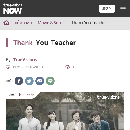
ไทย
True AF2026
แม็กกาซีน
Movie & Series
Thank You Teacher
แพ็กเกจ
NOW ENT
Thank
You Teacher
NOW SPORTS
NOW BUNDLES
NOW Muay Thai
By:
TrueVisions
แพ็กเกจทรูวิชันส์นาวทั้งหมด
19 พ.ค. 2566 4:09 น.
1
เคเบิลและจานดาวเทียม
สิทธิพิเศษ
สิทธิพิเศษลูกค้าทรูวิชั่นส์
Showtime
HoReCa
แพ็กเกจสำหรับผู้ประกอบการ
หาร้านร่วมรายการ
FAQs