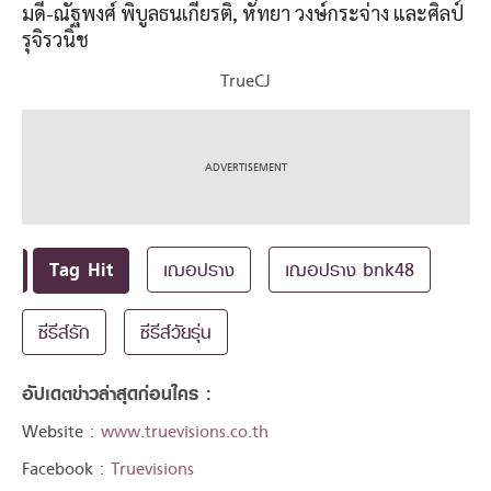
มดี-ณัฐพงศ์ พิบูลธนเกียรติ, หัทยา วงษ์กระจ่าง และศิลป์
รุจิรวนิช
TrueCJ
Tag Hit
เฌอปราง
เฌอปราง bnk48
ซีรีส์รัก
ซีรีส์วัยรุ่น
อัปเดตข่าวล่าสุดก่อนใคร :
Website :
www.truevisions.co.th
Facebook :
Truevisions