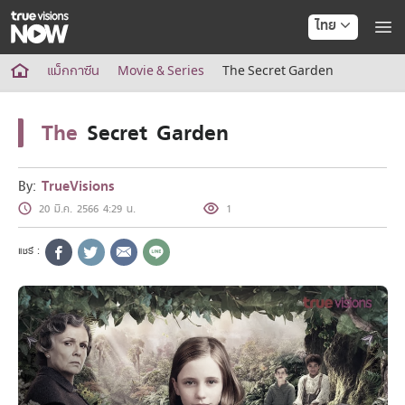
ไทย
True AF2026
แม็กกาซีน
Movie & Series
The Secret Garden
แพ็กเกจ
NOW ENT
The
Secret Garden
NOW SPORTS
NOW BUNDLES
NOW Muay Thai
By:
TrueVisions
แพ็กเกจทรูวิชันส์นาวทั้งหมด
20 มี.ค. 2566 4:29 น.
1
เคเบิลและจานดาวเทียม
สิทธิพิเศษ
สิทธิพิเศษลูกค้าทรูวิชั่นส์
Showtime
HoReCa
แพ็กเกจสำหรับผู้ประกอบการ
หาร้านร่วมรายการ
FAQs