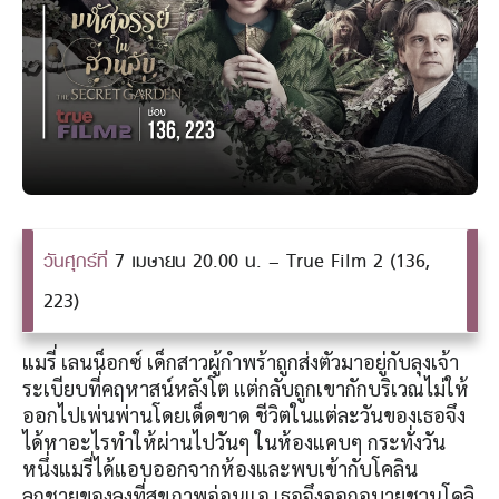
วันศุกร์ที่
7 เมษายน 20.00 น. – True Film 2 (136,
223)
แมรี่ เลนน็อกซ์ เด็กสาวผู้กำพร้าถูกส่งตัวมาอยู่กับลุงเจ้า
ระเบียบที่คฤหาสน์หลังโต แต่กลับถูกเขากักบริเวณไม่ให้
ออกไปเพ่นพ่านโดยเด็ดขาด ชีวิตในแต่ละวันของเธอจึง
ได้หาอะไรทำให้ผ่านไปวันๆ ในห้องแคบๆ กระทั่งวัน
หนึ่งแมรี่ได้แอบออกจากห้องและพบเข้ากับโคลิน
ลูกชายของลุงที่สุขภาพอ่อนแอ เธอจึงออกอุบายชวนโคลิ