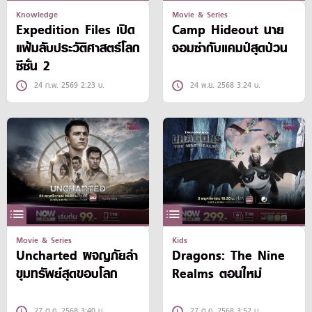
Knowledge
Movie & Series
Expedition Files เปิด
Camp Hideout นาย
แฟ้มลับประวัติศาสตร์โลก
จอมซ่ากับแคมป์สุดป่วน
ซีซั่น 2
24 ก.พ. 2569 2:23 น.
24 พ.ย. 2568 3:24 น.
Movie & Series
Kids
Uncharted ผจญภัยล่า
Dragons: The Nine
ขุมทรัพย์สุดขอบโลก
Realms ตอนใหม่
27 ต.ค. 2568 3:40 น.
27 ต.ค. 2568 3:52 น.