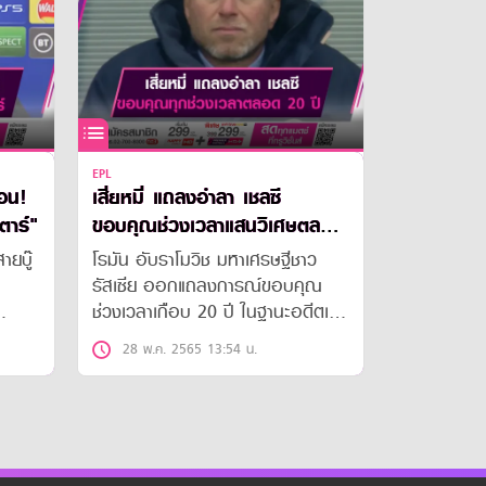
EPL
่อน!
เสี่ยหมี่ แถลงอำลา เชลซี
ตาร์"
ขอบคุณช่วงเวลาแสนวิเศษตลอด
20 ปี
ายบู๊
โรมัน อับราโมวิช มหาเศรษฐีชาว
รัสเซีย ออกแถลงการณ์ขอบคุณ
ช่วงเวลาเกือบ 20 ปี ในฐานะอดีตเจ้า
็อดด์
ของสโมสรเชลซี หลังการซื้อ-ขายทีม
28 พ.ค. 2565 13:54 น.
ันของ
ลุล่วง
้
มตช์
ับ