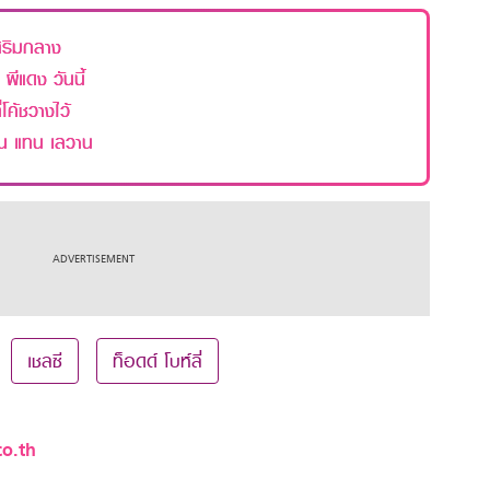
เสริมกลาง
ผีแดง วันนี้
่โค้ชวางไว้
เคน แทน เลวาน
เชลซี
ท็อดด์ โบห์ลี่
o.th