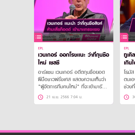
EPL
EPL
เวนเกอร์ ออกโรงเเนะ ว่าที่กุนซือ
ทูเคิ
ใหม่ เชลซี
เกินไ
อาร์แซน เวนเกอร์ อดีตกุนซือยอด
โธมัส
ฝีมือชาวฝรั่งเศส เเสดงความเห็นว่า
ตนเอ
"ผู้จัดการทีมคนใหม่" ที่จะเข้ามารับ
ช่วงที
งานคุมทัพ "สิงห์บลูส์" เชลซี ในศึก
21 เม.ย. 2566 7:04 น.
3
พรีเมียร์ลีก อังกฤษ ควรใส่เงื่อนไข
ในสัญญาว่าห้าม ท็อดด์ โบห์ลี
ประธานสโมสรคนดัง เข้ามาแทรกแซง
การทำงาน