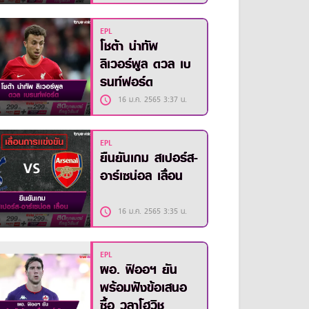
EPL
โชต้า นำทัพ
ลิเวอร์พูล ดวล เบ
รนท์ฟอร์ด
16 ม.ค. 2565 3:37 น.
EPL
ยืนยันเกม สเปอร์ส-
อาร์เซน่อล เลื่อน
16 ม.ค. 2565 3:35 น.
EPL
ผอ. ฟิออฯ ยัน
พร้อมฟังข้อเสนอ
ซื้อ วลาโฮวิช