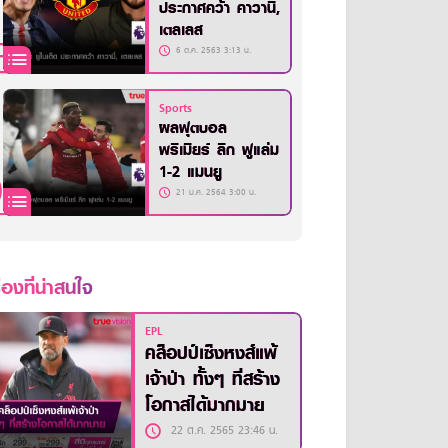
ประกาศคว้า คาวานี่,
เตลเลส
6 ต.ค. 2563 3:13 น.
Sports
ผลฟุตบอล
พรีเมียร์ ลีก ฟูแล่ม
1-2 แมนยู
21 ม.ค. 2564 3:00 น.
ื่องที่น่าสนใจ
EPL
คล็อปป์เซ็งหงส์แพ้
เจ้าป่า ทั้งๆ ที่สร้าง
โอกาสได้มากมาย
22 ต.ค. 2565 23:46 น.