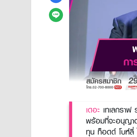
เดอะ
เทเลกราฟ รา
พร้อมที่จะอนุญา
ทุน ท็อดด์ โบห์ลี่ 