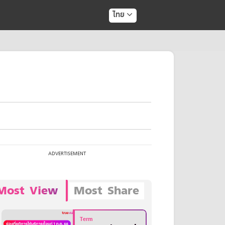
ไทย
Most View
Most Share
Term