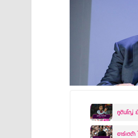
คูตินโญ่ ย
อาร์เตต้า 