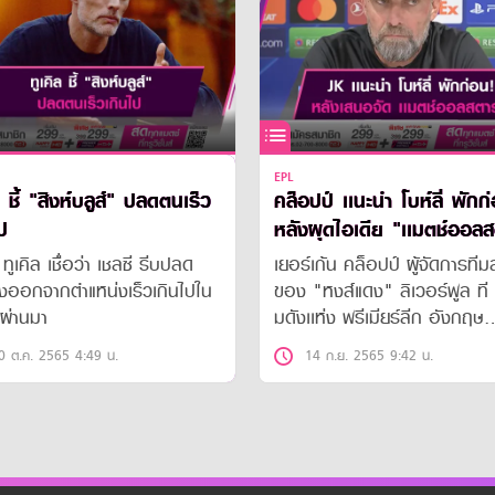
EPL
ล ชี้ "สิงห์บลูส์" ปลดตนเร็ว
คล็อปป์ เเนะนำ โบห์ลี่ พักก
ป
หลังผุดไอเดีย "เเมตช์ออลส
 ทูเคิล เชื่อว่า เชลซี รีบปลด
เยอร์เก้น คล็อปป์ ผู้จัดการทีมส
งออกจากตำแหน่งเร็วเกินไปใน
ของ "หงส์แดง" ลิเวอร์พูล ที
่ผ่านมา
มดังเเห่ง พรีเมียร์ลีก อังกฤษ
ออกโรงคัดค้านความเห็นของ ท
0 ต.ค. 2565 4:49 น.
14 ก.ย. 2565 9:42 น.
โบห์ลี่ เจ้าของทีมชาวเมืองมะก
"สิงห์บลูส์" เชลซี ที่เสนอเเนะให
พรีเมียร์ลีก จัดการเเข่งขัน "เเ
ออลสตาร์" เพื่อเพิ่มรายได้ให้ก
สโมสรต่างๆ