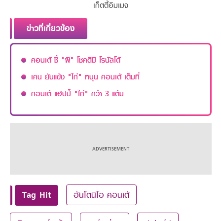
เก็ตตี้อิมเมจ
ข่าวที่เกี่ยวข้อง
คอนเต้ ชี้ "ผี" โชคดีมี โรนัลโด้
เคน ยันแข้ง "ไก่" หนุน คอนเต้ เต็มที่
คอนเต้ แฮปปี้ "ไก่" คว้า 3 แต้ม
Tag Hit
อันโตนิโอ คอนเต้