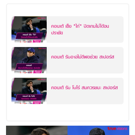
คอนเต้ เซ็ง "ไก่" ปิดเกมไม่ได้จน
ปราชัย
คอนเต้ รับอาจไม่ดีพอช่วย สเปอร์ส
คอนเต้ รับ โบโร่ สมควรชนะ สเปอร์ส