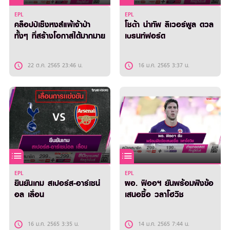
EPL
EPL
คล็อปป์เซ็งหงส์แพ้เจ้าป่า
โชต้า นำทัพ ลิเวอร์พูล ดวล
ทั้งๆ ที่สร้างโอกาสได้มากมาย
เบรนท์ฟอร์ด
22 ต.ค. 2565 23:46 น.
16 ม.ค. 2565 3:37 น.
EPL
EPL
ยืนยันเกม สเปอร์ส-อาร์เซน่
ผอ. ฟิออฯ ยันพร้อมฟังข้อ
อล เลื่อน
เสนอซื้อ วลาโฮวิช
16 ม.ค. 2565 3:35 น.
14 ม.ค. 2565 7:44 น.