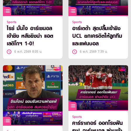
Sports
Sports
ไรซ์ มั่นใจ อาร์เซนอล
อาร์เตต้า สุดปลื้มเข้าชิง
เข้าชิง หลังยิงนำ แอต
UCL ยกเครดิตให้ลูกทีม
เลติโกฯ 1-0!
และแฟนบอล
6 พ.ค. 2569 8:05 น.
6 พ.ค. 2569 7:39 น.
Sports
คาร์ราเกอร์ ออกโรงฟัน
ธง! อาร์เซนอล ผ่านเข้า