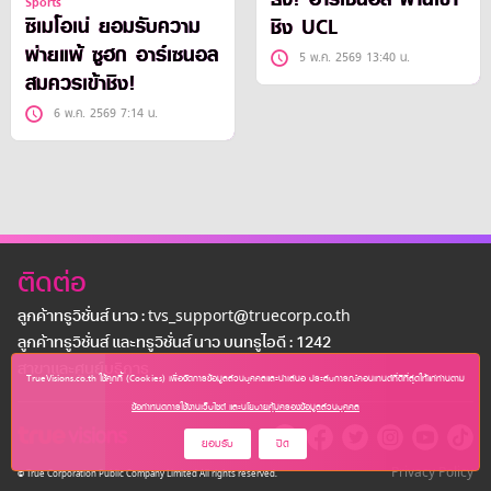
Sports
ซิเมโอเน่ ยอมรับความ
ชิง UCL
พ่ายแพ้ ซูฮก อาร์เซนอล
5 พ.ค. 2569 13:40 น.
สมควรเข้าชิง!
6 พ.ค. 2569 7:14 น.
ติดต่อ
ลูกค้าทรูวิชั่นส์ นาว : tvs_support@truecorp.co.th
ลูกค้าทรูวิชั่นส์ และทรูวิชั่นส์ นาว บนทรูไอดี : 1242
สาขาเเละศูนย์บริการ
TrueVisions.co.th ใช้คุกกี้ (Cookies) เพื่อจัดการข้อมูลส่วนบุคคลและนำเสนอ ประสบการณ์คอนเทนต์ที่ดีที่สุดให้แก่ท่านตาม
ข้อกำหนดการใช้งานเว็บไซต์ และนโยบายคุ้มครองข้อมูลส่วนบุคคล
ยอมรับ
ปิด
Privacy Policy
© True Corporation Public Company Limited All rights reserved.