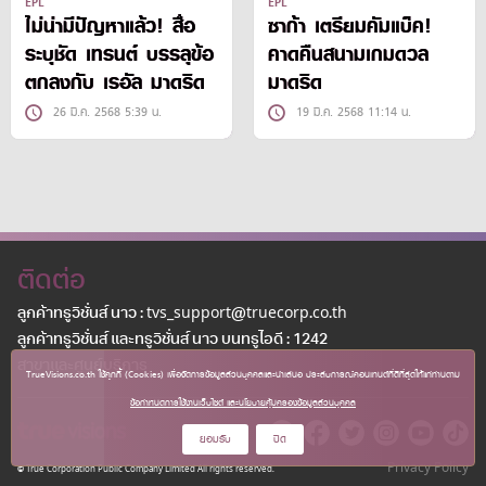
EPL
EPL
ไม่น่ามีปัญหาแล้ว! สื่อ
ซาก้า เตรียมคัมแบ็ค!
ระบุชัด เทรนต์ บรรลุข้อ
คาดคืนสนามเกมดวล
ตกลงกับ เรอัล มาดริด
มาดริด
26 มี.ค. 2568 5:39 น.
19 มี.ค. 2568 11:14 น.
ติดต่อ
ลูกค้าทรูวิชั่นส์ นาว : tvs_support@truecorp.co.th
ลูกค้าทรูวิชั่นส์ และทรูวิชั่นส์ นาว บนทรูไอดี : 1242
สาขาเเละศูนย์บริการ
TrueVisions.co.th ใช้คุกกี้ (Cookies) เพื่อจัดการข้อมูลส่วนบุคคลและนำเสนอ ประสบการณ์คอนเทนต์ที่ดีที่สุดให้แก่ท่านตาม
ข้อกำหนดการใช้งานเว็บไซต์ และนโยบายคุ้มครองข้อมูลส่วนบุคคล
ยอมรับ
ปิด
Privacy Policy
© True Corporation Public Company Limited All rights reserved.