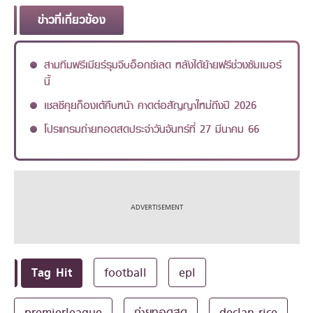
ข่าวที่เกี่ยวข้อง
สามทีมพรีเมียร์รุมจีบอ็อกซ์เลด หลังได้ย้ายฟรีช่วงซัมเมอร์
นี้
เชลซีคุยก็องเต้คืบหน้า คาดต่อสัญญาใหม่ถึงปี 2026
โปรแกรมถ่ายทอดสดประจำวันจันทร์ที่ 27 มีนาคม 66
Tag Hit
football
epl
premierleague
ถ่ายทอดสด
declan rice