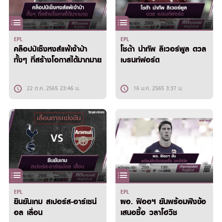
EPL
EPL
คล็อปป์เซ็งหงส์แพ้เจ้าป่า
โชต้า นำทัพ ลิเวอร์พูล ดวล
ทั้งๆ ที่สร้างโอกาสได้มากมาย
เบรนท์ฟอร์ด
22 ต.ค. 2565 23:46 น.
16 ม.ค. 2565 3:37 น.
EPL
EPL
ยืนยันเกม สเปอร์ส-อาร์เซน่
ผอ. ฟิออฯ ยันพร้อมฟังข้อ
อล เลื่อน
เสนอซื้อ วลาโฮวิช