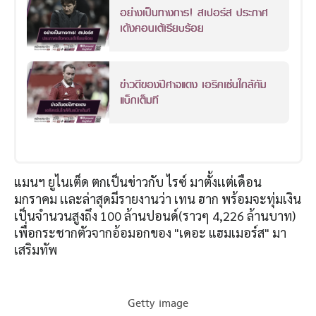
อย่างเป็นทางการ! สเปอร์ส ประกาศ
เด้งคอนเต้เรียบร้อย
ข่าวดีของปีศาจแดง เอริคเซ่นใกล้คัม
แบ็กเต็มที
แมนฯ ยูไนเต็ด ตกเป็นข่าวกับ ไรซ์ มาตั้งเเต่เดือน
มกราคม เเละล่าสุดมีรายงานว่า เทน ฮาก พร้อมจะทุ่มเงิน
เป็นจำนวนสูงถึง 100 ล้านปอนด์(ราวๆ 4,226 ล้านบาท)
เพื่อกระชากตัวจากอ้อมอกของ "เดอะ แฮมเมอร์ส" มา
เสริมทัพ
Getty image