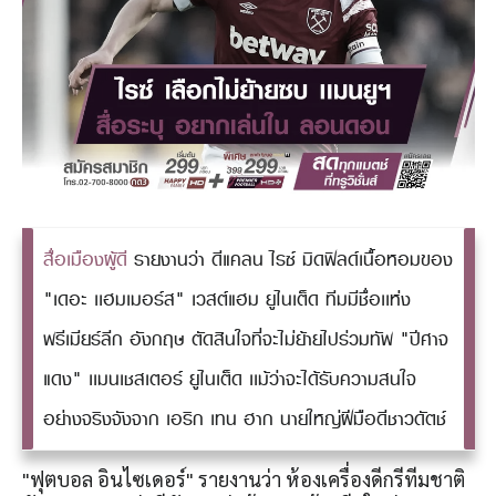
สื่อเมืองผู้ดี
รายงานว่า ดีแคลน ไรซ์ มิดฟิลด์เนื้อหอมของ
"เดอะ เเฮมเมอร์ส" เวสต์แฮม ยูไนเต็ด ทีมมีชื่อเเห่ง
พรีเมียร์ลีก อังกฤษ ตัดสินใจที่จะไม่ย้ายไปร่วมทัพ "ปีศาจ
แดง" เเมนเชสเตอร์ ยูไนเต็ด เเม้ว่าจะได้รับความสนใจ
อย่างจริงจังจาก เอริก เทน ฮาก นายใหญ่ฝีมือดีชาวดัตช์
"ฟุตบอล อินไซเดอร์" รายงานว่า ห้องเครื่องดีกรีทีมชาติ