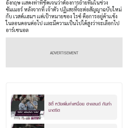
อังกฤษ เเสดงท่าทีชัดเจนว่าต้องการย้ายทีมในช่วง
ซัมเมอร์ หลังจากที่ เจ้าตัว ปฏิเสธที่จะต่อสัญญาฉบับใหม่
กับ เวสต์เเฮมฯ เเต่เป้าหมายของ ไรซ์ คือการอยู่ค้าเเข้ง
ในลอนดอนต่อไป เเละมีความเป็นไปได้สูงว่าจะเลือกไป
อาร์เซนอล
ซิตี้ หวังเพิ่มค่าเหนื่อย ฮาเเลนด์ กันท่า
มาดริด