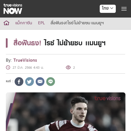
ไทย
True AF2026
แม็กกาซีน
EPL
สื่อฟันธง! ไรซ์ ไม่ย้ายซบ เเมนยูฯ
แพ็กเกจ
NOW ENT
สื่อฟันธง!
ไรซ์ ไม่ย้ายซบ เเมนยูฯ
NOW SPORTS
NOW BUNDLES
NOW Muay Thai
By:
TrueVisions
แพ็กเกจทรูวิชันส์นาวทั้งหมด
27 มี.ค. 2566 4:43 น.
2
เคเบิลและจานดาวเทียม
สิทธิพิเศษ
สิทธิพิเศษลูกค้าทรูวิชั่นส์
Showtime
HoReCa
แพ็กเกจสำหรับผู้ประกอบการ
หาร้านร่วมรายการ
FAQs