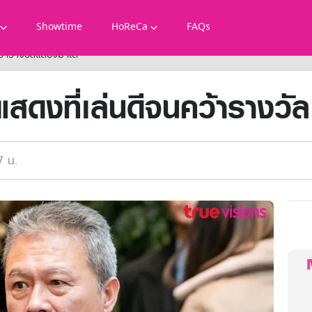
Showtime
HoReCa
FAQs
ว้ารางวัลแดซังมาได้
สดงที่เล่นดีจนคว้ารางวัล
7 น.