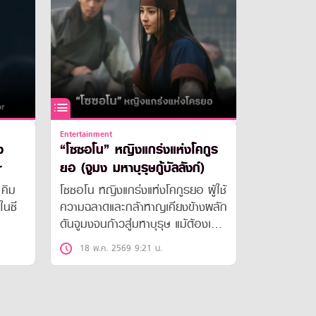
Entertainment
ง
“โซซอโน” หญิงแกร่งแห่งโคกูร
r
ยอ (จูมง มหาบุรุษกู้บัลลังก์)
คิม
โซซอโน หญิงแกร่งแห่งโคกูรยอ ผู้ใช้
ในซี
ความฉลาดและกล้าหาญเคียงข้างผลัก
ดันจูมงจนก้าวสู่มหาบุรุษ แม้ต้องเผ
ชิญดราม่ารักสามเส้าและการฝึกซ้อม
18 พ.ค. 2569 9:21 น.
สุดทรหด