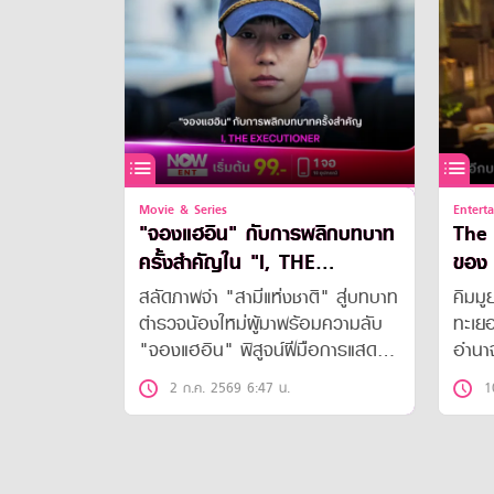
Movie & Series
Entert
"จองแฮอิน" กับการพลิกบทบาท
The 
ครั้งสำคัญใน "I, THE
ของ 
EXECUTIONER"
สลัดภาพจำ "สามีแห่งชาติ" สู่บทบาท
คิมมู
ตำรวจน้องใหม่ผู้มาพร้อมความลับ
ทะเยอ
"จองแฮอิน" พิสูจน์ฝีมือการแสดง
อำนา
ขั้นสุดใน "I, THE
ประโย
2 ก.ค. 2569 6:47 น.
1
EXECUTIONER" ที่จะทำให้ผู้ชม
ต้องขนลุกกับทุกการเคลื่อนไหวและ
แววตาที่เปลี่ยนไป