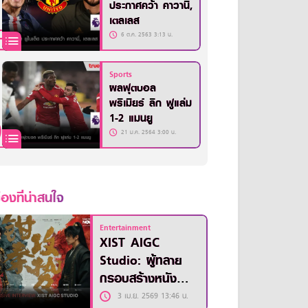
ประกาศคว้า คาวานี่,
เตลเลส
6 ต.ค. 2563 3:13 น.
Sports
ผลฟุตบอล
พรีเมียร์ ลีก ฟูแล่ม
1-2 แมนยู
21 ม.ค. 2564 3:00 น.
ื่องที่น่าสนใจ
Entertainment
XIST AIGC
Studio: ผู้ทลาย
กรอบสร้างหนัง
ด้วยขุมพลังของ AI
3 เม.ย. 2569 13:46 น.