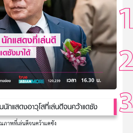
นนักแสดงอาวุโสที่เล่นดีจนคว้าแดซัง
ณภาพที่เล่นดีจนคว้าแดซัง