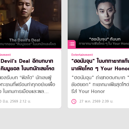
ainment
Entertainment
Devil's Deal อีกบทบาท
"ฮอนัมจุน" ในบททายาทแก๊
คิมมูยอล ในบทนักเลงโหด
มาเฟียโหด ๆ Your Hono
ยอลรับบท “พิลโด” นักเลงผู้
"ฮอนัมจุน" ถ่ายทอดบทบาท "
ทะยานที่พร้อมทำทุกอย่างเพื่อ
ซังฮยอก" ทายาทมาเฟียสุดโหด
จ ในเกมการเมืองและผล
รีส์ Your Honor
ชน์ที่เต็มไปด้วยการหักหลัง
0 มิ.ย. 2569 2:12 น.
27 พ.ค. 2569 2:39 น.