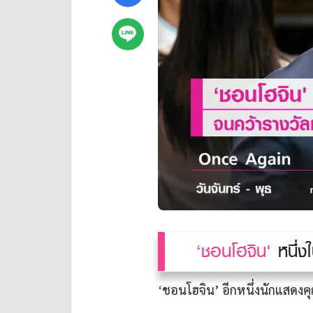
‘ชอนโฮจิน'
หนึ่งใ
‘ชอนโฮจิน’ อีกหนึ่งนักแสดงคุ