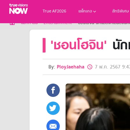
True AF2026
แพ็กเกจ
สิทธิพิเศษ
True AF2026
แม็กกาซีน
Entertainment
'ชอนโฮจิน' นักแสดงที่เล่นดีจนค
แพ็กเกจ
'ชอนโฮจิน'
นักแ
NOW ENT
NOW SPORTS
NOW BUNDLES
NOW Muay Thai
แพ็กเกจทรูวิชันส์นาวทั้งหมด
By:
PloyJaehaha
7 พ.ค. 2567 9:4
เคเบิลและจานดาวเทียม
สิทธิพิเศษ
สิทธิพิเศษลูกค้าทรูวิชั่นส์
Showtime
HoReCa
แพ็กเกจสำหรับผู้ประกอบการ
หาร้านร่วมรายการ
FAQs