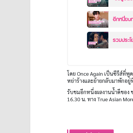
อีกหนึ่ง
ผีเข้า
รวมประโ
โดย Once Again เป็นซีรีส์ที่พู
หย่าร้างและย้ายกลับมาพักอยู่ท
รับชมอีกหนึ่งผลงานน้ำดีของ ช
16.30 น. ทาง True Asian Mor