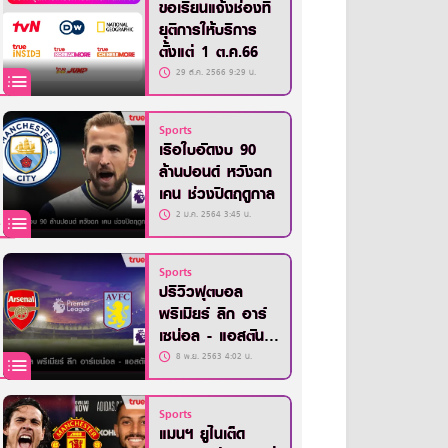
ขอเรียนแจ้งช่องที่
ยุติการให้บริการ
ตั้งแต่ 1 ต.ค.66
29 ส.ค. 2566 9:29 น.
Sports
เรือใบอัดงบ 90
ล้านปอนด์ หวังฉก
เคน ช่วงปิดฤดูกาล
2 ม.ค. 2564 3:45 น.
Sports
ปรีวิวฟุตบอล
พรีเมียร์ ลีก อาร์
เซน่อล - แอสตัน
วิลล่า
8 พ.ย. 2563 4:02 น.
Sports
แมนฯ ยูไนเต็ด