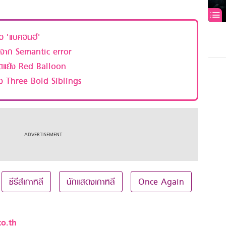
 'แบคจินฮี'
นำจาก Semantic error
ขัดแย้ง Red Balloon
่อง Three Bold Siblings
ซีรีส์เกาหลี
นักแสดงเกาหลี
Once Again
o.th