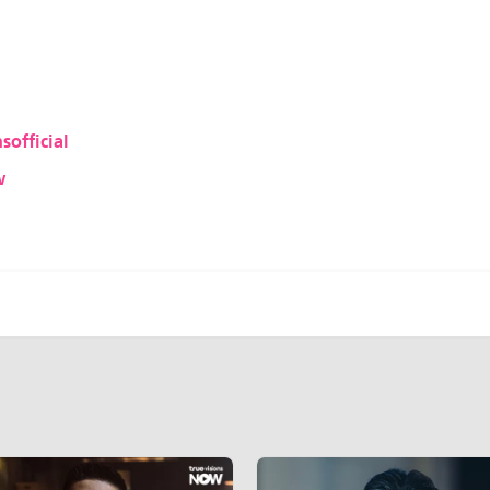
sofficial
w