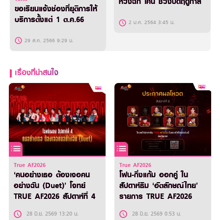
หวังฉก เคน ช่วงปิดฤดูกาล
ขอเรียนแจ้งช่องที่ยุติการให้
บริการตั้งแต่ 1 ต.ค.66
2 ม.ค. 2564 3:45 น.
29 ส.ค. 2566 9:29 น.
เรื่องที่น่าสนใจ
True AF2026
True AF2026
‘คนอย่างเธอ ต้องเจอคน
โฟน-กิ่งแก้ม ออกคู่ ใน
อย่างฉัน (Duet)’ โจทย์
สัปดาห์ธีม ‘อัตลักษณ์ไทย’
TRUE AF2026 สัปดาห์ที่ 4
รายการ TRUE AF2026
28 มิ.ย. 2569 13:20 น.
28 มิ.ย. 2569 0:53 น.