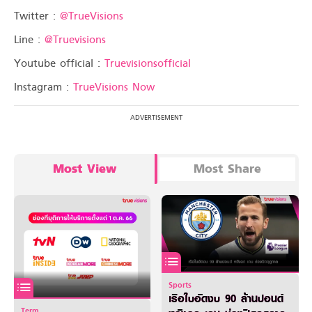
Twitter :
@TrueVisions
Line :
@Truevisions
Youtube official :
Truevisionsofficial
Instagram :
TrueVisions Now
Most View
Most Share
Sports
เรือใบอัดงบ 90 ล้านปอนด์
Term