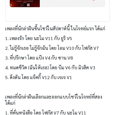
ไม่มีใครออก
เพลงที่นักล่าฝันขึ้นโชว์ในสัปดาห์นี้ ในโจทย์แรก ได้แก่
1. เพลงรัก โดย นะโม V11 กับ ยูริ V5
2. ไม่รู้จักเธอ ไม่รู้จักฉัน โดย โอม V10 กับ โฟกัส V7
3. ที่ปรึกษา โดย แป้ง V4 กับ ซาน V8
4. หมดชีวิต (ฉันให้เธอ) โดย บีม V6 กับ มิวสิค V3
5. ดึงดัน โดย แจ็คกี้ V12 กับ เจเจ V1
เพลงที่นักล่าฝันเลือกและออกแบบโชว์ในโจทย์ที่สอง
ได้แก่
1. ที่คั่นหนังสือ โดย โฟกัส V7 กับ นะโม V11