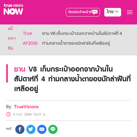
ไทย
ติดต่อเจ้าหน้าที่
True AF2026
แม็
แพ็กเกจ
True
ซาน V8 เก็บกระเป๋าออกจากบ้านในสัปดาห์ที่ 4
NOW ENT
กกา
AF2026
ท่ามกลางน้ำตาของนักล่าฝันที่เหลืออยู่
NOW SPORTS
ซีน
NOW BUNDLES
NOW Muay Thai
แพ็กเกจทรูวิชันส์นาวทั้งหมด
ซาน
V8 เก็บกระเป๋าออกจากบ้านใน
เคเบิลและจานดาวเทียม
สัปดาห์ที่ 4 ท่ามกลางน้ำตาของนักล่าฝันที่
สิทธิพิเศษ
เหลืออยู่
สิทธิพิเศษลูกค้าทรูวิชั่นส์
Showtime
HoReCa
By:
TrueVisions
แพ็กเกจสำหรับผู้ประกอบการ
หาร้านร่วมรายการ
4 ก.ค. 2569 15:21 น.
FAQs