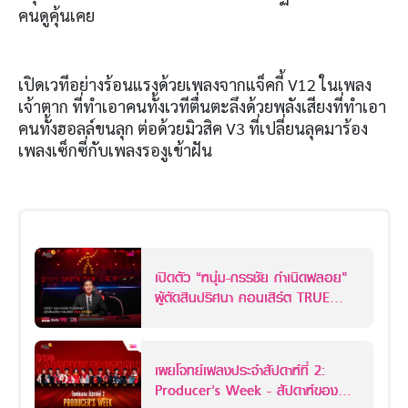
คนดูคุ้นเคย
เปิดเวทีอย่างร้อนแรงด้วยเพลงจากแจ็คกี้ V12 ในเพลง
เจ้าตาก ที่ทำเอาคนทั้งเวทีตื่นตะลึงด้วยพลังเสียงที่ทำเอา
คนทั้งฮอลล์ขนลุก ต่อด้วยมิวสิค V3 ที่เปลี่ยนลุคมาร้อง
เพลงเซ็กซี่กับเพลงรองูเข้าฝัน
เปิดตัว “หนุ่ม-กรรชัย กำเนิดพลอย”
ผู้ตัดสินปริศนา คอนเสิร์ต TRUE
AF2026
เผยโจทย์เพลงประจำสัปดาห์ที่ 2:
Producer’s Week - สัปดาห์ของ