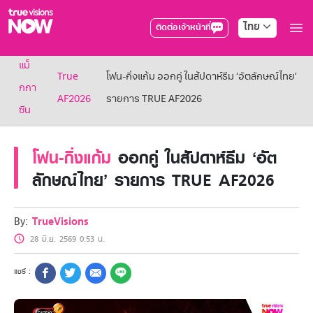
ไทย
ติดต่อเจ้าหน้าที่
True AF2026
แม็
แพ็กเกจ
True
โฟน-กิ่งแก้ม ออกคู่ ในสัปดาห์ธีม ‘อัตลักษณ์ไทย’
NOW ENT
กกา
AF2026
รายการ TRUE AF2026
NOW SPORTS
ซีน
NOW BUNDLES
NOW Muay Thai
แพ็กเกจทรูวิชันส์นาวทั้งหมด
โฟน-กิ่งแก้ม
ออกคู่ ในสัปดาห์ธีม ‘อัต
เคเบิลและจานดาวเทียม
ลักษณ์ไทย’ รายการ TRUE AF2026
สิทธิพิเศษ
สิทธิพิเศษลูกค้าทรูวิชั่นส์
Showtime
By:
TrueVisions
HoReCa
28 มิ.ย. 2569 0:53 น.
แพ็กเกจสำหรับผู้ประกอบการ
หาร้านร่วมรายการ
FAQs