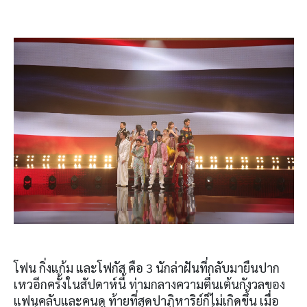
โฟน กิ่งแก้ม และโฟกัส คือ 3 นักล่าฝันที่กลับมายืนปาก
เหวอีกครั้งในสัปดาห์นี้ ท่ามกลางความตื่นเต้นกังวลของ
แฟนคลับและคนดู ท้ายที่สุดปาฏิหาริย์ก็ไม่เกิดขึ้น เมื่อ