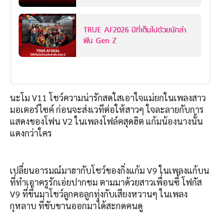
โปรดิวเซอร์
TRUE AF2026 ปีที่เต็มไปด้วยนักล่า
ฝัน Gen Z
นะโม V11 โชว์ความน่ารักสดใสเอาใจแม่ยกในเพลงสาว
มอเตอร์ไซค์ ก่อนจะส่งเวทีต่อให้สาวๆ ใจละลายกับการ
แสดงของโฟน V2 ในเพลงโฟล์คสุดฮิต แก้มน้องนางนั้น
แดงกว่าใคร
เปลี่ยนอารมณ์มาฮากับโชว์ของกิ่งแก้ม V9 ในเพลงแก้บน
ที่ทำเอาครูรักเอ่ยปากชม ตามมาด้วยสาวเพื่อนซี้ โฟกัส
V9 ที่ขึ้นมาโชว์ลูกคอลูกทุ่งกับเสียงหวานๆ ในเพลง
กุหลาบ ที่ขับขานออกมาได้สะกดคนดู