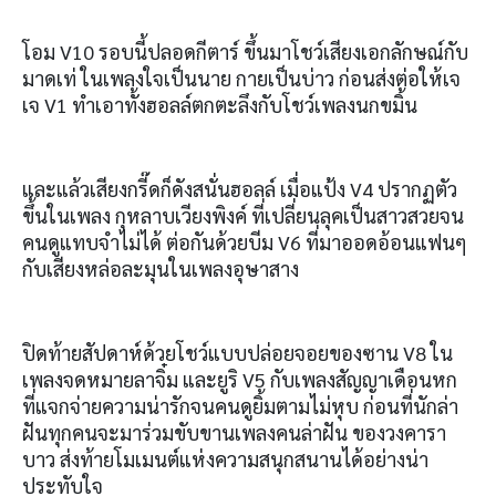
โอม V10 รอบนี้ปลอดกีตาร์ ขึ้นมาโชว์เสียงเอกลักษณ์กับ
มาดเท่ ในเพลงใจเป็นนาย กายเป็นบ่าว ก่อนส่งต่อให้เจ
เจ V1 ทำเอาทั้งฮอลล์ตกตะลึงกับโชว์เพลงนกขมิ้น
และแล้วเสียงกรี๊ดก็ดังสนั่นฮอลล์ เมื่อแป้ง V4 ปรากฏตัว
ขึ้นในเพลง กุหลาบเวียงพิงค์ ที่เปลี่ยนลุคเป็นสาวสวยจน
คนดูแทบจำไม่ได้ ต่อกันด้วยบีม V6 ที่มาออดอ้อนแฟนๆ
กับเสียงหล่อละมุนในเพลงอุษาสาง
ปิดท้ายสัปดาห์ด้วยโชว์แบบปล่อยจอยของซาน V8 ใน
เพลงจดหมายลาจิ๋ม และยูริ V5 กับเพลงสัญญาเดือนหก
ที่แจกจ่ายความน่ารักจนคนดูยิ้มตามไม่หุบ ก่อนที่นักล่า
ฝันทุกคนจะมาร่วมขับขานเพลงคนล่าฝัน ของวงคารา
บาว ส่งท้ายโมเมนต์แห่งความสนุกสนานได้อย่างน่า
ประทับใจ