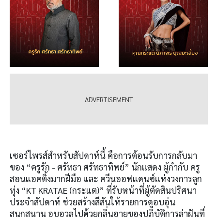
เซอร์ไพรส์สำหรับสัปดาห์นี้ คือการต้อนรับการกลับมา
ของ “ครูรัก - ศรัทธา ศรัทธาทิพย์” นักแสดง ผู้กำกับ ครู
สอนแอคติ้งมากฝีมือ และ ควีนออฟแดนซ์แห่งวงการลูก
ทุ่ง “KT KRATAE (กระแต)” ที่รับหน้าที่ผู้ตัดสินปริศนา
ประจำสัปดาห์ ช่วยสร้างสีสันให้รายการดูอบอุ่น
สนุกสนาน อบอวลไปด้วยกลิ่นอายของปฏิบัติการล่าฝันที่