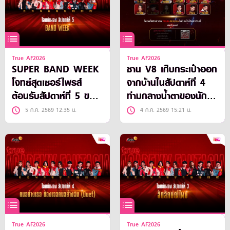
True AF2026
True AF2026
SUPER BAND WEEK
ซาน V8 เก็บกระเป๋าออก
โจทย์สุดเซอร์ไพรส์
จากบ้านในสัปดาห์ที่ 4
ต้อนรับสัปดาห์ที่ 5 ของ
ท่ามกลางน้ำตาของนักล่า
TRUE AF2026
ฝันที่เหลืออยู่
5 ก.ค. 2569 12:35 น.
4 ก.ค. 2569 15:21 น.
True AF2026
True AF2026