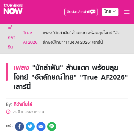
ไทย
ติดต่อเจ้าหน้าที่
True AF2026
แม็
แพ็กเกจ
True
เพลง "นักล่าฝัน" ล้านแตก พร้อมลุยโจทย์ "อัต
NOW ENT
กกา
AF2026
ลักษณ์ไทย" "True AF2026" เสาร์นี้
NOW SPORTS
ซีน
NOW BUNDLES
NOW Muay Thai
แพ็กเกจทรูวิชันส์นาวทั้งหมด
เพลง
"นักล่าฝัน" ล้านแตก พร้อมลุย
เคเบิลและจานดาวเทียม
โจทย์ "อัตลักษณ์ไทย" "True AF2026"
สิทธิพิเศษ
เสาร์นี้
สิทธิพิเศษลูกค้าทรูวิชั่นส์
Showtime
HoReCa
By:
กีต้าร์โซโล่
แพ็กเกจสำหรับผู้ประกอบการ
หาร้านร่วมรายการ
26 มิ.ย. 2569 8:19 น.
FAQs