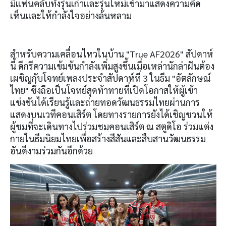
มีแฟนคลับทั้งรุ่นเก่าและรุ่นใหม่เข้ามาแสดงความคิด
เห็นและให้กำลังใจอย่างล้นหลาม
สำหรับความเคลื่อนไหวในบ้าน "True AF2026" สัปดาห์
นี้ ดีกรีความเข้มข้นกำลังเพิ่มสูงขึ้นเมื่อเหล่านักล่าฝันต้อง
เผชิญกับโจทย์เพลงประจำสัปดาห์ที่ 3 ในธีม "อัตลักษณ์
ไทย" ซึ่งถือเป็นโจทย์สุดท้าทายที่เปิดโอกาสให้ผู้เข้า
แข่งขันได้เรียนรู้และถ่ายทอดวัฒนธรรมไทยผ่านการ
แสดงบนเวทีคอนเสิร์ต โดยทางรายการยังได้เชิญชวนให้
ผู้ชมที่จะเดินทางไปร่วมชมคอนเสิร์ต ณ สตูดิโอ ร่วมแต่ง
กายในธีมนิยมไทยเพื่อสร้างสีสันและสืบสานวัฒนธรรม
อันดีงามร่วมกันอีกด้วย