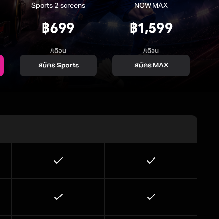
Sports 2 screens
NOW MAX
฿
699
฿
1,599
/
เดือน
/
เดือน
สมัคร Sports
สมัคร MAX