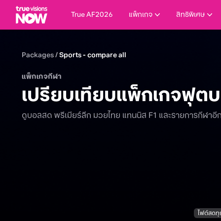
Muay 
รายการ
ช่องที่รับชมได้
ฟีเจอร์และราคา
True AF2026
แพ็กเกจ
สิทธิพิเศษ
฿
99
/
True AF2026
แพ็กเกจ
NOW ENT
Packages /
Sports - compare all
NOW FOOTBALL
NOW SPORTS
แพ็กเกจกีฬา
NOW BUNDLES
NOW Muay Thai
เปรียบเทียบแพ็กเกจฟุต
All Package
Cable
สิทธิพิเศษ
ดูบอลสด พรีเมียร์ลีก มวยไทย แทนนิส F1 และรายการกีฬาอีกม
สิทธิพิเศษลูกค้าทรูวิชั่นส์
Showtime
HoReCa
แพ็กเกจสำหรับผู้ประกอบการ
หาร้านร่วมรายการ
FAQs
ไฟต์สดทุ