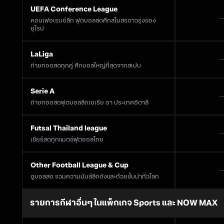
UEFA Conference League
คอนเฟอเรนซ์ลีก ฟุตบอลสดศึกสโมสรดาวรุ่งของ
ยุโรป
LaLiga
ถ่ายทอดสดทุกคู่ ศึกบอลใหญ่ที่สุดจากสเปน
Serie A
ถ่ายทอดสดฟุตบอลลีกเซเรีย อา ประเทศอิตาลี
Futsal Thailand league
เชียร์สดทุกแมตช์ฟุตซอลไทย
Other Football League & Cup
ดูบอลสด รวมความมันส์ลีกดังและถ้วยชั้นนำทั่วโลก
รายการกีฬาอื่นๆ ในแพ็กเกจ Sports และ NOW MAX