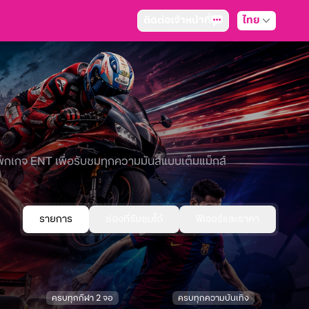
Sports 2 screens
NOW MAX
ติดต่อเจ้าหน้าที่
ไทย
฿
699
฿
1,599
/
เดือน
/
เดือน
็กเกจ ENT เพื่อรับชมทุกความมันส์แบบเต็มแม็กส์
รายการ
ช่องที่รับชมได้
ฟีเจอร์และราคา
ครบทุกกีฬา 2 จอ
ครบทุกความบันเทิง