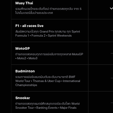
Muay Thai
รวมศึกมวยไทยระดับท็อป ถ่ายทอดสดทุกวัน จาก 5
โปรโมเตอร์ชั้นนำของประเทศ
F1 - all races live
สัมผัสความเร็วทุก Grand Prix ทุกสนาม ทุก Sprint
Formula 1 • Formula 2 • Sprint Weekends
MotoGP
ถ่ายทอดสดครบทุกการแข่งขันจากทุกคลาส MotoGP
• Moto2 • Moto3
Badminton
รวมการแข่งขันแบดมินตันระดับนานาชาติ BWF
World Tour • Thomas & Uber Cup • International
Championships
Snooker
ถ่ายทอดสดทุกแมตช์ศึกสนุกเกอร์ระดับโลก World
Snooker Tour • Ranking Events • Major Finals