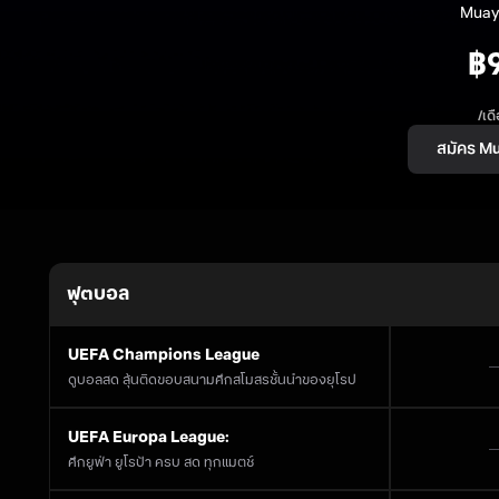
Muay
฿
/
เด
สมัคร M
ฟุตบอล
UEFA Champions League
ดูบอลสด ลุ้นติดขอบสนามศึกสโมสรชั้นนำของยุโรป
UEFA Europa League:
ศึกยูฟ่า ยูโรป้า ครบ สด ทุกแมตช์