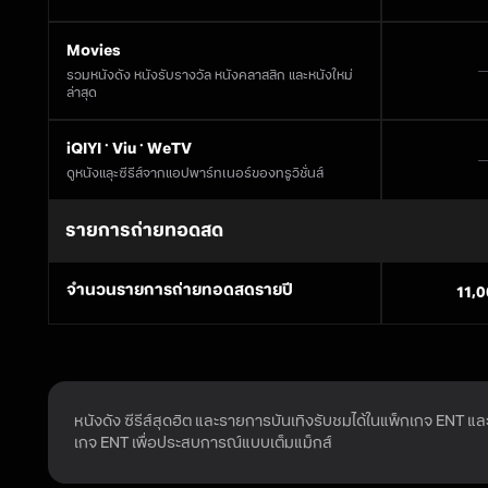
Movies
รวมหนังดัง หนังรับรางวัล หนังคลาสสิก และหนังใหม่
ล่าสุด
iQIYI · Viu · WeTV
ดูหนังแลุะซีรีส์จากแอปพาร์ทเนอร์ของทรูวิชั่นส์
รายการถ่ายทอดสด
จำนวนรายการถ่ายทอดสดรายปี
11,
หนังดัง ซีรีส์สุดฮิต และรายการบันเทิงรับชมได้ในแพ็กเกจ ENT
เกจ ENT เพื่อประสบการณ์แบบเต็มแม็กส์